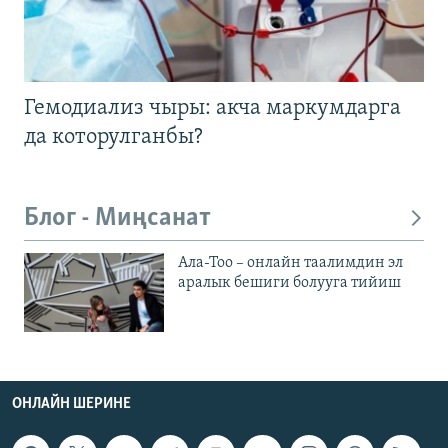
Гемодиализ чыры: акча маркумдарга
да которулганбы?
Блог - Миңсанат
Ала-Тоо – онлайн таалимдин эл
аралык бешиги болууга тийиш
ОНЛАЙН ШЕРИНЕ