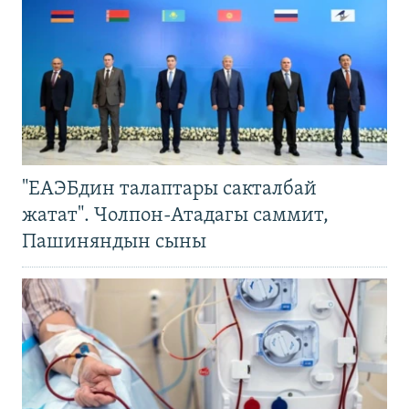
"ЕАЭБдин талаптары сакталбай
жатат". Чолпон-Атадагы саммит,
Пашиняндын сыны