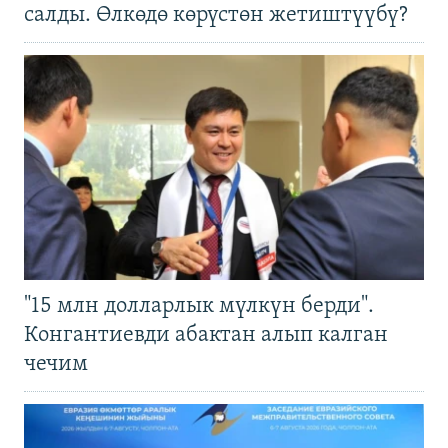
салды. Өлкөдө көрүстөн жетиштүүбү?
"15 млн долларлык мүлкүн берди".
Конгантиевди абактан алып калган
чечим