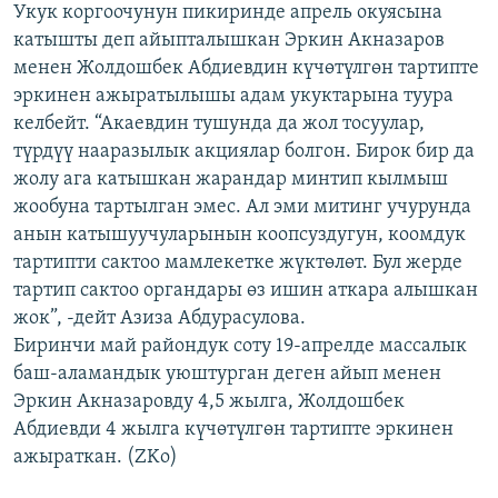
Укук коргоочунун пикиринде апрель окуясына
ОНЛАЙН ШЕРИНЕ
ЭЖЕ-СИҢДИЛЕР
катышты деп айыпталышкан Эркин Акназаров
АЗАТТЫК+
менен Жолдошбек Абдиевдин күчөтүлгөн тартипте
эркинен ажыратылышы адам укуктарына туура
ЫҢГАЙСЫЗ СУРООЛОР
келбейт. “Акаевдин тушунда да жол тосуулар,
түрдүү нааразылык акциялар болгон. Бирок бир да
ЭЕ/АРнун бардык сайттары
жолу ага катышкан жарандар минтип кылмыш
жообуна тартылган эмес. Ал эми митинг учурунда
анын катышуучуларынын коопсуздугун, коомдук
тартипти сактоо мамлекетке жүктөлөт. Бул жерде
тартип сактоо органдары өз ишин аткара алышкан
жок”, -дейт Азиза Абдурасулова.
Биринчи май райондук соту 19-апрелде массалык
баш-аламандык уюштурган деген айып менен
Эркин Акназаровду 4,5 жылга, Жолдошбек
Абдиевди 4 жылга күчөтүлгөн тартипте эркинен
ажыраткан. (ZKo)