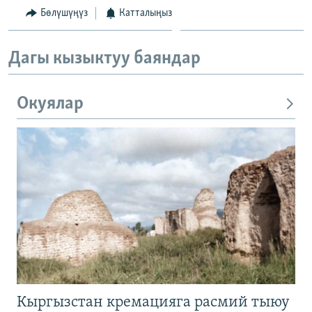
Бөлүшүңүз
Катталыңыз
Дагы кызыктуу баяндар
Окуялар
Кыргызстан кремацияга расмий тыюу