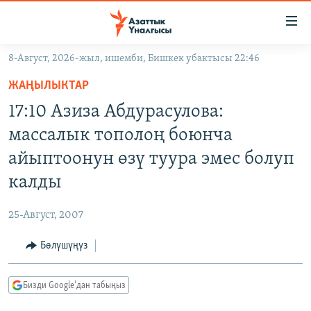
Линктер
Мазмунга
өтүңүз
8-Август, 2026-жыл, ишемби, Бишкек убактысы 22:46
Навигацияга
ЖАҢЫЛЫКТАР
өтүңүз
ЖАҢЫЛЫКТАР
КЫРГЫЗСТАН
Издөөгө
17:10 Азиза Абдурасулова:
салыңыз
ДҮЙНӨ
КЫРГЫЗСТАН
массалык тополоң боюнча
УКРАИНА
САЯСАТ
ДҮЙНӨ
айыптоонун өзү туура эмес болуп
АТАЙЫН ИЛИКТӨӨ
ЭКОНОМИКА
БОРБОР АЗИЯ
калды
ТВ ПРОГРАММАЛАР
МАДАНИЯТ
25-Август, 2007
ПОДКАСТ
БҮГҮН АЗАТТЫКТА
Бөлүшүңүз
ӨЗГӨЧӨ ПИКИР
ЭКСПЕРТТЕР ТАЛДАЙТ
БИЗ ЖАНА ДҮЙНӨ
Русский
Бизди Google'дан табыңыз
ДАНИСТЕ