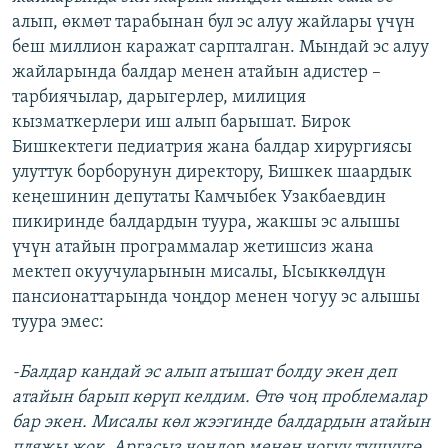
алып, өкмөт тарабынан бул эс алуу жайлары үчүн
беш миллион каражат сарпталган. Мындай эс алуу
жайларында балдар менен атайын адистер –
тарбиячылар, дарыгерлер, милиция
кызматкерлери иш алып барышат. Бирок
Бишкектеги педиатрия жана балдар хирургиясы
улуттук борборунун директору, Бишкек шаардык
кеңешинин депутаты Камчыбек Узакбаевдин
пикиринде балдардын туура, жакшы эс алышы
үчүн атайын программалар жетишсиз жана
мектеп окуучуларынын мисалы, Ысыккөлдүн
пансионаттарында чоңдор менен чогуу эс алышы
туура эмес:
-Балдар кандай эс алып атышат болду экен деп
атайын барып көрүп келдим. Өтө чоң проблемалар
бар экен. Мисалы көл жээгинде балдардын атайын
пляжы жок. Аргасыз чоңдор менен чогуу түшүүгө