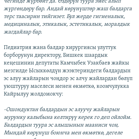
чегинде жүрбөйт да. Өздөрүн туура эмес алып
жүргөндөрү бар. Андай көрүнүштөр жаш балдарга
терс таасирин тийгизет. Бул жерде гигиеналык,
медициналык, этикалык, эстетикалык, моралдык
жагдайлар бар.
Педиатрия жана балдар хирургиясы улуттук
борборунун директору, Бишкек шаардык
кеңешинин депутаты Камчыбек Узакбаев жайкы
мезгилде Ысыккөлдүн жээктериндеги балдардын
эс алуу жайларын чоңдор эс алчу жайлардан бөлүп
уюштуруу маселеси менен өкмөткө, коомчулукка
Кайрылуу жолдомокчу:
-Ошондуктан балдардын эс алуучу жайларын
мурунку калыбына келтирүү керек го деп ойлойм.
Балдардын туура эс алышынын мааниси чоң.
Мындай көрүнүш боюнча мен өкмөткө, дегеле