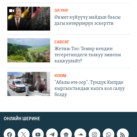
ЭЛ ҮНҮ
Өкмөт күйүүчү майдын баасы
дагы көтөрүлөрүн эскертти
САЯСАТ
Жетим-Тоо: Темир кендин
тегерегиндеги талкуу эмнени
каңкуулайт?
КООМ
"Абалы өтө оор". Түндүк Кипрде
кыргызстандык кызга кол салуу
болду
ОНЛАЙН ШЕРИНЕ