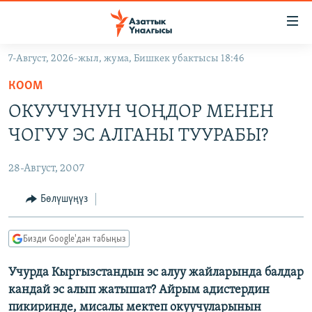
Линктер
Мазмунга
өтүңүз
7-Август, 2026-жыл, жума, Бишкек убактысы 18:46
Навигацияга
ЖАҢЫЛЫКТАР
өтүңүз
КООМ
КЫРГЫЗСТАН
Издөөгө
ОКУУЧУНУН ЧОҢДОР МЕНЕН
салыңыз
ДҮЙНӨ
КЫРГЫЗСТАН
ЧОГУУ ЭС АЛГАНЫ ТУУРАБЫ?
УКРАИНА
САЯСАТ
ДҮЙНӨ
28-Август, 2007
АТАЙЫН ИЛИКТӨӨ
ЭКОНОМИКА
БОРБОР АЗИЯ
ТВ ПРОГРАММАЛАР
Бөлүшүңүз
МАДАНИЯТ
ПОДКАСТ
БҮГҮН АЗАТТЫКТА
Бизди Google'дан табыңыз
ӨЗГӨЧӨ ПИКИР
ЭКСПЕРТТЕР ТАЛДАЙТ
Учурда Кыргызстандын эс алуу жайларында балдар
БИЗ ЖАНА ДҮЙНӨ
Русский
кандай эс алып жатышат? Айрым адистердин
ДАНИСТЕ
пикиринде, мисалы мектеп окуучуларынын