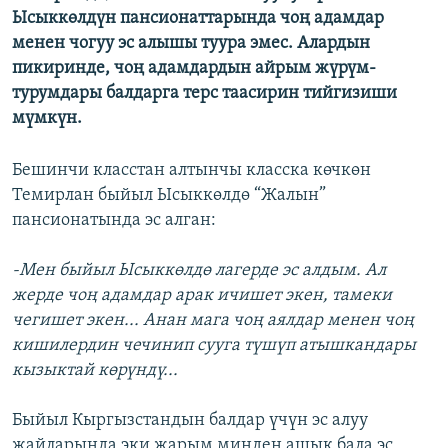
Ысыккөлдүн пансионаттарында чоң адамдар
ОНЛАЙН ШЕРИНЕ
ЭЖЕ-СИҢДИЛЕР
менен чогуу эс алышы туура эмес. Алардын
АЗАТТЫК+
пикиринде, чоң адамдардын айрым жүрүм-
ЫҢГАЙСЫЗ СУРООЛОР
турумдары балдарга терс таасирин тийгизиши
мүмкүн.
ЭЕ/АРнун бардык сайттары
Бешинчи класстан алтынчы класска көчкөн
Темирлан быйыл Ысыккөлдө “Жалын”
пансионатында эс алган:
-Мен быйыл Ысыккөлдө лагерде эс алдым. Ал
жерде чоң адамдар арак ичишет экен, тамеки
чегишет экен... Анан мага чоң аялдар менен чоң
кишилердин чечинип сууга түшүп атышкандары
кызыктай көрүндү...
Быйыл Кыргызстандын балдар үчүн эс алуу
жайларында эки жарым миңден ашык бала эс