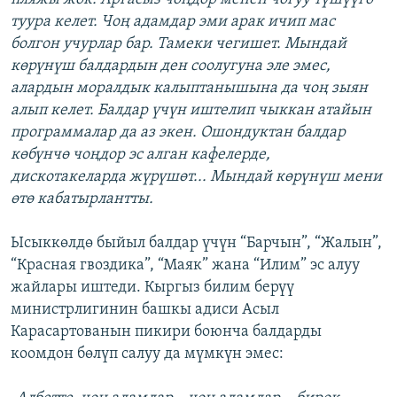
туура келет. Чоң адамдар эми арак ичип мас
болгон учурлар бар. Тамеки чегишет. Мындай
көрүнүш балдардын ден соолугуна эле эмес,
алардын моралдык калыптанышына да чоң зыян
алып келет. Балдар үчүн иштелип чыккан атайын
программалар да аз экен. Ошондуктан балдар
көбүнчө чоңдор эс алган кафелерде,
дискотакеларда жүрүшөт... Мындай көрүнүш мени
өтө кабатырлантты.
Ысыккөлдө быйыл балдар үчүн “Барчын”, “Жалын”,
“Красная гвоздика”, “Маяк” жана “Илим” эс алуу
жайлары иштеди. Кыргыз билим берүү
министрлигинин башкы адиси Асыл
Карасартованын пикири боюнча балдарды
коомдон бөлүп салуу да мүмкүн эмес: