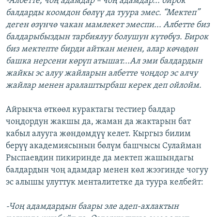
-Албетте, чоң адамдар – чоң адамдар... бирок
балдарды коомдон бөлүү да туура эмес. “Мектеп”
деген өзүнчө чакан мамлекет эмеспи... Албетте биз
балдарыбыздын тарбиялуу болушун күтөбүз. Бирок
биз мектепте бирди айткан менен, алар көчөдөн
башка нерсени көрүп атышат...Ал эми балдардын
жайкы эс алуу жайларын албетте чоңдор эс алчу
жайлар менен аралаштырбаш керек деп ойлойм.
Айрыкча өткөөл курактагы тестиер балдар
чоңдордун жакшы да, жаман да жактарын бат
кабыл алууга жөндөмдүү келет. Кыргыз билим
берүү академиясынын бөлүм башчысы Сулайман
Рыспаевдин пикиринде да мектеп жашындагы
балдардын чоң адамдар менен көл жээгинде чогуу
эс алышы улуттук менталитетке да туура келбейт:
-Чоң адамдардын баары эле адеп-ахлактын