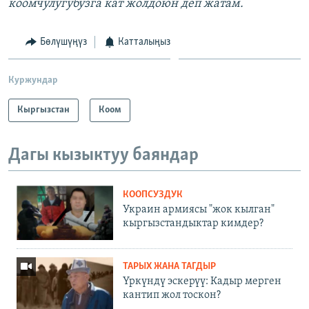
коомчулугубузга кат жолдоюн деп жатам.
Бөлүшүңүз
Катталыңыз
Куржундар
Кыргызстан
Коом
Дагы кызыктуу баяндар
КООПСУЗДУК
Украин армиясы "жок кылган"
кыргызстандыктар кимдер?
ТАРЫХ ЖАНА ТАГДЫР
Үркүндү эскерүү: Кадыр мерген
кантип жол тоскон?