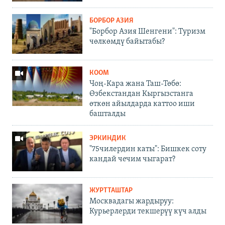
БОРБОР АЗИЯ
"Борбор Азия Шенгени": Туризм
чөлкөмдү байытабы?
КООМ
Чоң-Кара жана Таш-Төбө:
Өзбекстандан Кыргызстанга
өткөн айылдарда каттоо иши
башталды
ЭРКИНДИК
"75чилердин каты": Бишкек соту
кандай чечим чыгарат?
ЖУРТТАШТАР
Москвадагы жардыруу:
Курьерлерди текшерүү күч алды