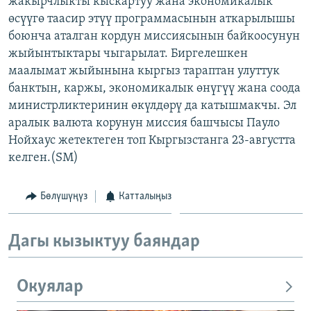
жакырчлыкты кыскартуу жана экономикалык
ОНЛАЙН ШЕРИНЕ
ЭЖЕ-СИҢДИЛЕР
өсүүгө таасир этүү программасынын аткарылышы
боюнча аталган кордун миссиясынын байкоосунун
АЗАТТЫК+
жыйынтыктары чыгарылат. Биргелешкен
ЫҢГАЙСЫЗ СУРООЛОР
маалымат жыйынына кыргыз тараптан улуттук
банктын, каржы, экономикалык өнүгүү жана соода
министрликтеринин өкүлдөрү да катышмакчы. Эл
ЭЕ/АРнун бардык сайттары
аралык валюта корунун миссия башчысы Пауло
Нойхаус жетектеген топ Кыргызстанга 23-августта
келген.(SM)
Бөлүшүңүз
Катталыңыз
Дагы кызыктуу баяндар
Окуялар