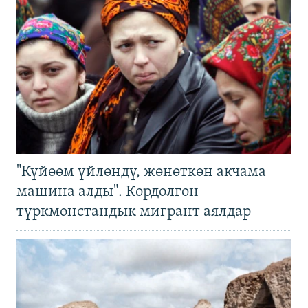
"Күйөөм үйлөндү, жөнөткөн акчама
машина алды". Кордолгон
түркмөнстандык мигрант аялдар