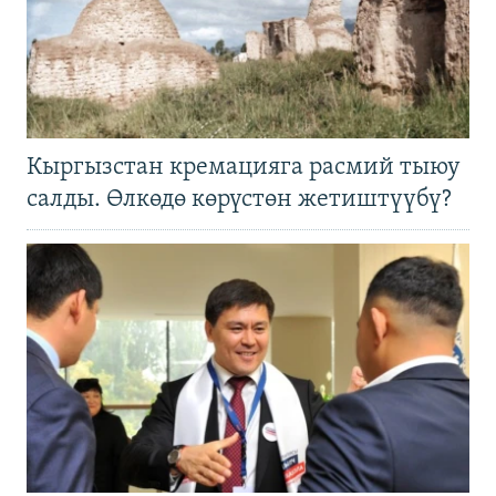
Кыргызстан кремацияга расмий тыюу
салды. Өлкөдө көрүстөн жетиштүүбү?