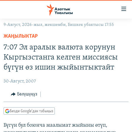
Линктер
Мазмунга
өтүңүз
9-Август, 2026-жыл, жекшемби, Бишкек убактысы 17:55
Навигацияга
ЖАҢЫЛЫКТАР
өтүңүз
ЖАҢЫЛЫКТАР
КЫРГЫЗСТАН
Издөөгө
7:07 Эл аралык валюта корунун
салыңыз
ДҮЙНӨ
КЫРГЫЗСТАН
Кыргызстанга келген миссиясы
УКРАИНА
САЯСАТ
ДҮЙНӨ
бүгүн өз ишин жыйынтыктайт
АТАЙЫН ИЛИКТӨӨ
ЭКОНОМИКА
БОРБОР АЗИЯ
30-Август, 2007
ТВ ПРОГРАММАЛАР
МАДАНИЯТ
Бөлүшүңүз
ПОДКАСТ
БҮГҮН АЗАТТЫКТА
ӨЗГӨЧӨ ПИКИР
ЭКСПЕРТТЕР ТАЛДАЙТ
Бизди Google'дан табыңыз
БИЗ ЖАНА ДҮЙНӨ
Русский
Бүгүн бул боюнча маалымат жыйыны өтүп,
ДАНИСТЕ