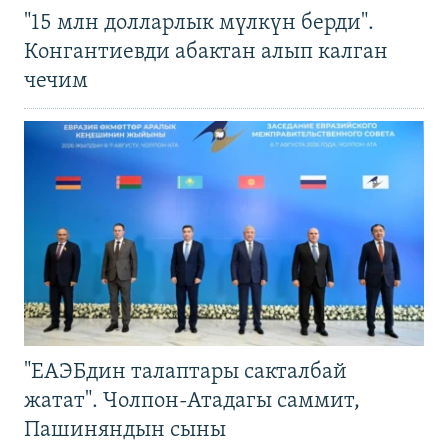
"15 млн долларлык мүлкүн берди".
Конгантиевди абактан алып калган
чечим
"ЕАЭБдин талаптары сакталбай
жатат". Чолпон-Атадагы саммит,
Пашиняндын сыны