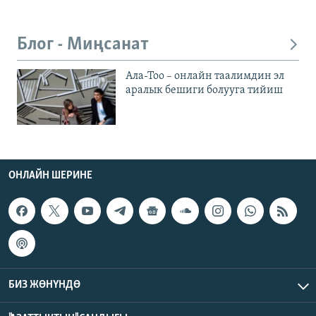
Блог - Миңсанат
Ала-Тоо – онлайн таалимдин эл
аралык бешиги болууга тийиш
ОНЛАЙН ШЕРИНЕ
БИЗ ЖӨНҮНДӨ