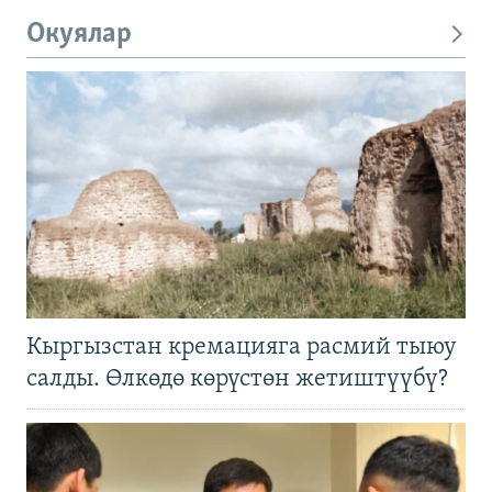
Окуялар
Кыргызстан кремацияга расмий тыюу
салды. Өлкөдө көрүстөн жетиштүүбү?