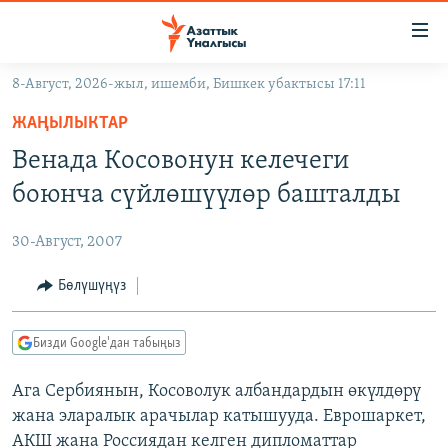
Линктер
Мазмунга
өтүңүз
8-Август, 2026-жыл, ишемби, Бишкек убактысы 17:11
Навигацияга
ЖАҢЫЛЫКТАР
өтүңүз
ЖАҢЫЛЫКТАР
КЫРГЫЗСТАН
Издөөгө
Венада Косовонун келечеги
салыңыз
ДҮЙНӨ
КЫРГЫЗСТАН
боюнча сүйлөшүүлөр башталды
УКРАИНА
САЯСАТ
ДҮЙНӨ
30-Август, 2007
АТАЙЫН ИЛИКТӨӨ
ЭКОНОМИКА
БОРБОР АЗИЯ
ТВ ПРОГРАММАЛАР
Бөлүшүңүз
МАДАНИЯТ
ПОДКАСТ
БҮГҮН АЗАТТЫКТА
Бизди Google'дан табыңыз
ӨЗГӨЧӨ ПИКИР
ЭКСПЕРТТЕР ТАЛДАЙТ
Ага Cербиянын, Косоволук албандардын өкүлдөрү
БИЗ ЖАНА ДҮЙНӨ
Русский
жана эларалык арачылар катышууда. Еврошаркет,
ДАНИСТЕ
АКШ жана Россиядан келген дипломаттар