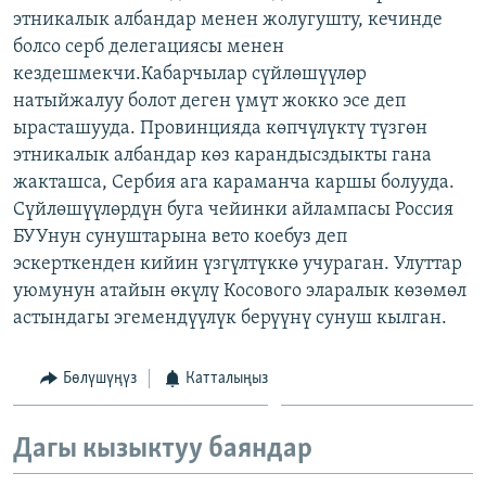
этникалык албандар менен жолугушту, кечинде
ОНЛАЙН ШЕРИНЕ
ЭЖЕ-СИҢДИЛЕР
болсо серб делегациясы менен
АЗАТТЫК+
кездешмекчи.Кабарчылар сүйлөшүүлөр
ЫҢГАЙСЫЗ СУРООЛОР
натыйжалуу болот деген үмүт жокко эсе деп
ырасташууда. Провинцияда көпчүлүктү түзгөн
этникалык албандар көз карандысздыкты гана
ЭЕ/АРнун бардык сайттары
жакташса, Сербия ага караманча каршы болууда.
Сүйлөшүүлөрдүн буга чейинки айлампасы Россия
БУУнун сунуштарына вето коебуз деп
эскерткенден кийин үзгүлтүккө учураган. Улуттар
уюмунун атайын өкүлү Косового эларалык көзөмөл
астындагы эгемендүүлүк берүүнү сунуш кылган.
Бөлүшүңүз
Катталыңыз
Дагы кызыктуу баяндар