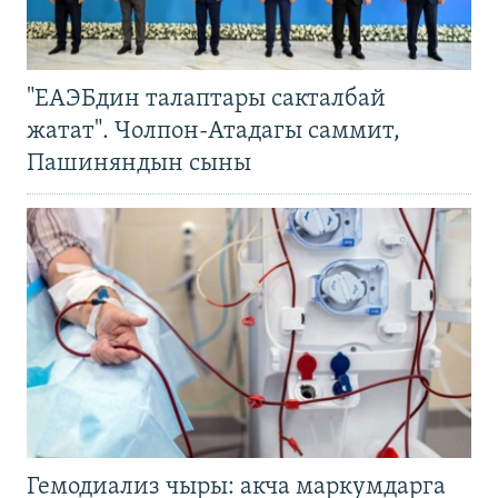
"ЕАЭБдин талаптары сакталбай
жатат". Чолпон-Атадагы саммит,
Пашиняндын сыны
Гемодиализ чыры: акча маркумдарга