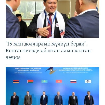
"15 млн долларлык мүлкүн берди".
Конгантиевди абактан алып калган
чечим