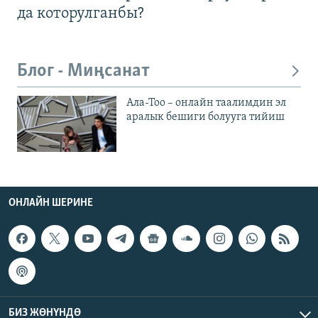
да которулганбы?
Блог - Миңсанат
Ала-Тоо – онлайн таалимдин эл
аралык бешиги болууга тийиш
ОНЛАЙН ШЕРИНЕ
БИЗ ЖӨНҮНДӨ