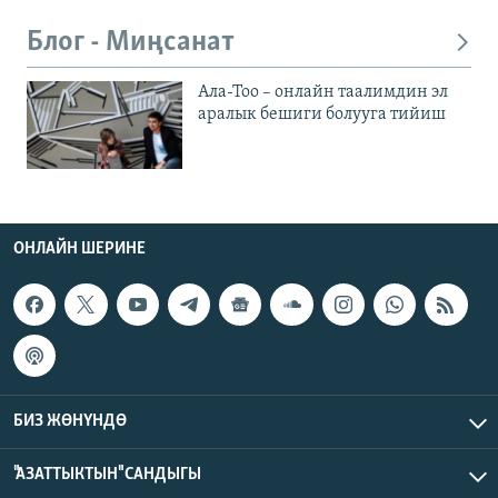
Блог - Миңсанат
Ала-Тоо – онлайн таалимдин эл
аралык бешиги болууга тийиш
ОНЛАЙН ШЕРИНЕ
БИЗ ЖӨНҮНДӨ
"АЗАТТЫКТЫН" САНДЫГЫ