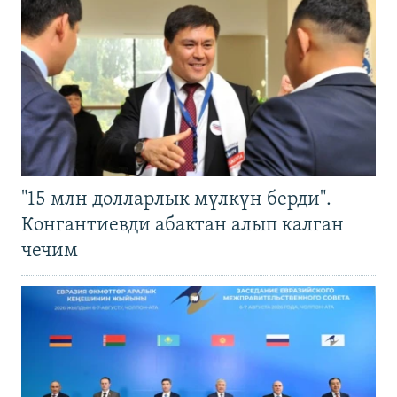
"15 млн долларлык мүлкүн берди".
Конгантиевди абактан алып калган
чечим