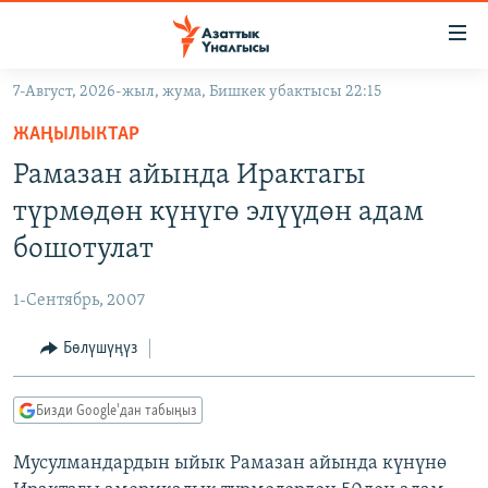
Линктер
Мазмунга
өтүңүз
7-Август, 2026-жыл, жума, Бишкек убактысы 22:15
Навигацияга
ЖАҢЫЛЫКТАР
өтүңүз
ЖАҢЫЛЫКТАР
КЫРГЫЗСТАН
Издөөгө
Рамазан айында Ирактагы
салыңыз
ДҮЙНӨ
КЫРГЫЗСТАН
түрмөдөн күнүгө элүүдөн адам
УКРАИНА
САЯСАТ
ДҮЙНӨ
бошотулат
АТАЙЫН ИЛИКТӨӨ
ЭКОНОМИКА
БОРБОР АЗИЯ
1-Сентябрь, 2007
ТВ ПРОГРАММАЛАР
МАДАНИЯТ
Бөлүшүңүз
ПОДКАСТ
БҮГҮН АЗАТТЫКТА
ӨЗГӨЧӨ ПИКИР
ЭКСПЕРТТЕР ТАЛДАЙТ
Бизди Google'дан табыңыз
БИЗ ЖАНА ДҮЙНӨ
Русский
Мусулмандардын ыйык Рамазан айында күнүнө
ДАНИСТЕ