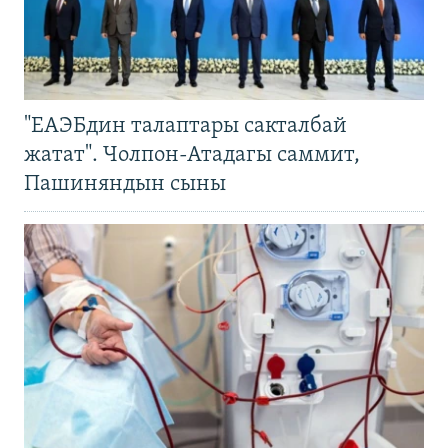
"ЕАЭБдин талаптары сакталбай
жатат". Чолпон-Атадагы саммит,
Пашиняндын сыны