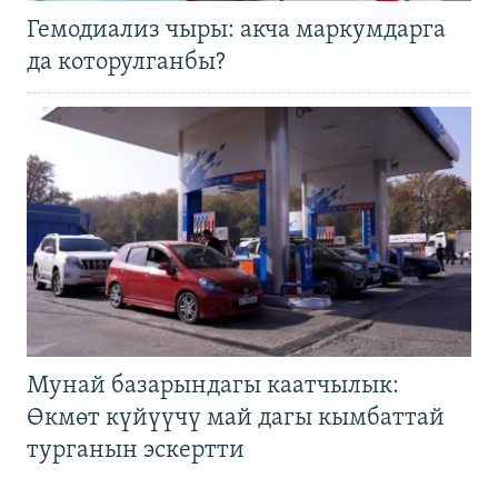
Гемодиализ чыры: акча маркумдарга
да которулганбы?
Мунай базарындагы каатчылык:
Өкмөт күйүүчү май дагы кымбаттай
турганын эскертти