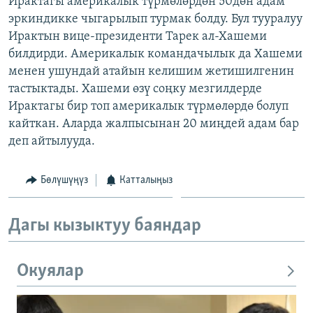
Ирактагы америкалык түрмөлөрдөн 50дөн адам
ОНЛАЙН ШЕРИНЕ
ЭЖЕ-СИҢДИЛЕР
эркиндикке чыгарылып турмак болду. Бул тууралуу
Ирактын вице-президенти Тарек ал-Хашеми
АЗАТТЫК+
билдирди. Америкалык командачылык да Хашеми
ЫҢГАЙСЫЗ СУРООЛОР
менен ушундай атайын келишим жетишилгенин
тастыктады. Хашеми өзү соңку мезгилдерде
Ирактагы бир топ америкалык түрмөлөрдө болуп
ЭЕ/АРнун бардык сайттары
кайткан. Аларда жалпысынан 20 миңдей адам бар
деп айтылууда.
Бөлүшүңүз
Катталыңыз
Дагы кызыктуу баяндар
Окуялар