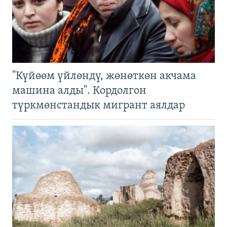
"Күйөөм үйлөндү, жөнөткөн акчама
машина алды". Кордолгон
түркмөнстандык мигрант аялдар