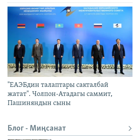
"ЕАЭБдин талаптары сакталбай
жатат". Чолпон-Атадагы саммит,
Пашиняндын сыны
Блог - Миңсанат