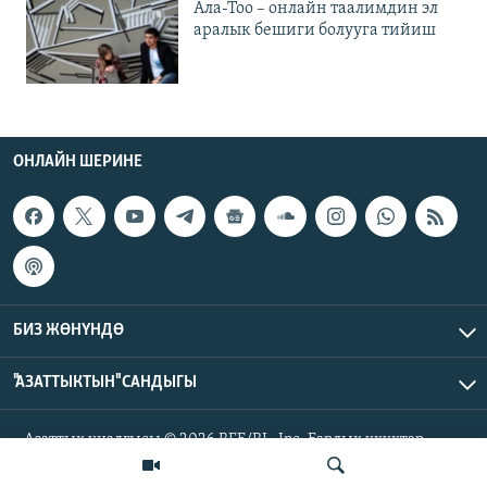
Ала-Тоо – онлайн таалимдин эл
аралык бешиги болууга тийиш
ОНЛАЙН ШЕРИНЕ
БИЗ ЖӨНҮНДӨ
"АЗАТТЫКТЫН" САНДЫГЫ
Азаттык үналгысы © 2026 RFE/RL, Inc. Бардык укуктар
корголгон.