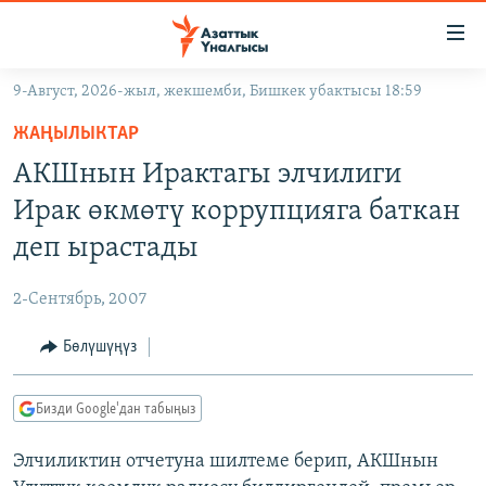
Линктер
Мазмунга
өтүңүз
9-Август, 2026-жыл, жекшемби, Бишкек убактысы 18:59
Навигацияга
ЖАҢЫЛЫКТАР
өтүңүз
ЖАҢЫЛЫКТАР
КЫРГЫЗСТАН
Издөөгө
АКШнын Ирактагы элчилиги
салыңыз
ДҮЙНӨ
КЫРГЫЗСТАН
Ирак өкмөтү коррупцияга баткан
УКРАИНА
САЯСАТ
ДҮЙНӨ
деп ырастады
АТАЙЫН ИЛИКТӨӨ
ЭКОНОМИКА
БОРБОР АЗИЯ
2-Сентябрь, 2007
ТВ ПРОГРАММАЛАР
МАДАНИЯТ
Бөлүшүңүз
ПОДКАСТ
БҮГҮН АЗАТТЫКТА
ӨЗГӨЧӨ ПИКИР
ЭКСПЕРТТЕР ТАЛДАЙТ
Бизди Google'дан табыңыз
БИЗ ЖАНА ДҮЙНӨ
Русский
Элчиликтин отчетуна шилтеме берип, АКШнын
ДАНИСТЕ