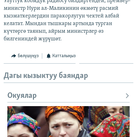
Улуттук коомдук радиосу билдиргендей, премьер-
ОНЛАЙН ШЕРИНЕ
ЭЖЕ-СИҢДИЛЕР
министр Нури ал-Маликинин өкмөтү расмий
кызматкерлердин паракорлугун чектей албай
АЗАТТЫК+
келатат. Мындан тышкары артында турган
ЫҢГАЙСЫЗ СУРООЛОР
күчтөргө таянып, айрым министрлер өз
билгениндей жүрүшөт.
ЭЕ/АРнун бардык сайттары
Бөлүшүңүз
Катталыңыз
Дагы кызыктуу баяндар
Окуялар