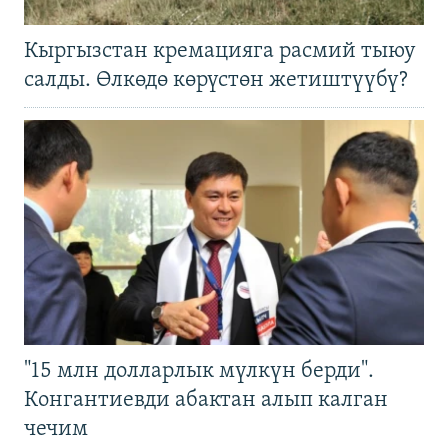
Кыргызстан кремацияга расмий тыюу
салды. Өлкөдө көрүстөн жетиштүүбү?
"15 млн долларлык мүлкүн берди".
Конгантиевди абактан алып калган
чечим