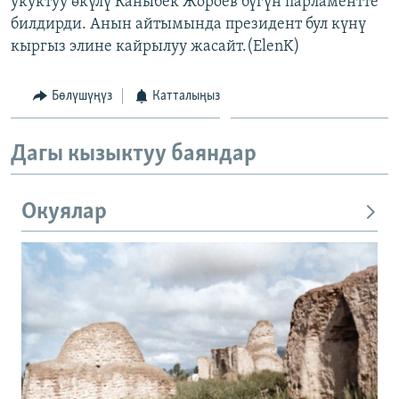
укуктуу өкүлү Каныбек Жороев бүгүн парламентте
ОНЛАЙН ШЕРИНЕ
ЭЖЕ-СИҢДИЛЕР
билдирди. Анын айтымында президент бул күнү
кыргыз элине кайрылуу жасайт.(ElenK)
АЗАТТЫК+
ЫҢГАЙСЫЗ СУРООЛОР
Бөлүшүңүз
Катталыңыз
ЭЕ/АРнун бардык сайттары
Дагы кызыктуу баяндар
Окуялар