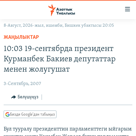
Линктер
Мазмунга
өтүңүз
8-Август, 2026-жыл, ишемби, Бишкек убактысы 20:05
Навигацияга
ЖАҢЫЛЫКТАР
өтүңүз
ЖАҢЫЛЫКТАР
КЫРГЫЗСТАН
Издөөгө
10:03 19-сентябрда президент
салыңыз
ДҮЙНӨ
КЫРГЫЗСТАН
Курманбек Бакиев депутаттар
УКРАИНА
САЯСАТ
ДҮЙНӨ
менен жолугушат
АТАЙЫН ИЛИКТӨӨ
ЭКОНОМИКА
БОРБОР АЗИЯ
3-Сентябрь, 2007
ТВ ПРОГРАММАЛАР
МАДАНИЯТ
Бөлүшүңүз
ПОДКАСТ
БҮГҮН АЗАТТЫКТА
ӨЗГӨЧӨ ПИКИР
ЭКСПЕРТТЕР ТАЛДАЙТ
Бизди Google'дан табыңыз
БИЗ ЖАНА ДҮЙНӨ
Русский
Бул тууралу президенттин парламенттеги ыйгарым
ДАНИСТЕ