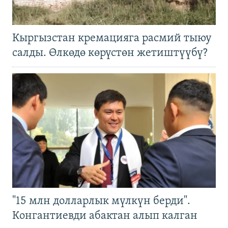
Кыргызстан кремацияга расмий тыюу
салды. Өлкөдө көрүстөн жетиштүүбү?
"15 млн долларлык мүлкүн берди".
Конгантиевди абактан алып калган