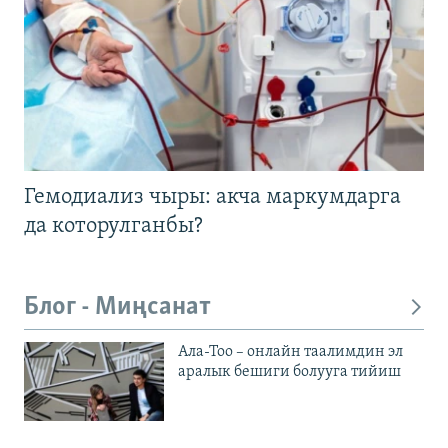
Гемодиализ чыры: акча маркумдарга
да которулганбы?
Блог - Миңсанат
Ала-Тоо – онлайн таалимдин эл
аралык бешиги болууга тийиш