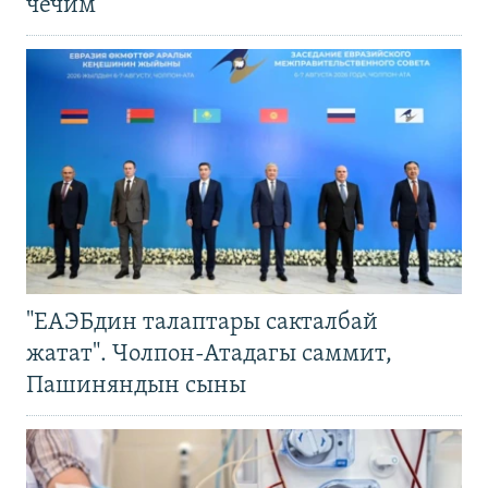
чечим
"ЕАЭБдин талаптары сакталбай
жатат". Чолпон-Атадагы саммит,
Пашиняндын сыны