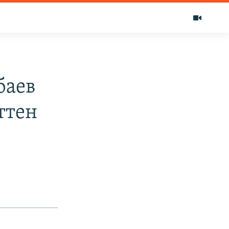
баев
ттен