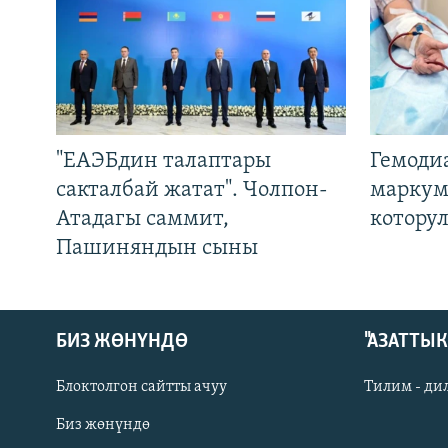
"ЕАЭБдин талаптары
Гемоди
сакталбай жатат". Чолпон-
маркум
Атадагы саммит,
котору
Пашиняндын сыны
БИЗ ЖӨНҮНДӨ
"АЗАТТЫ
Блоктолгон сайтты ачуу
Тилим - ди
Биз жөнүндө