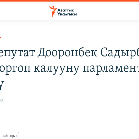
Р
Депутат Дооронбек Садыр
коргоп калууну парламен
ү
07
з
ан табыңыз