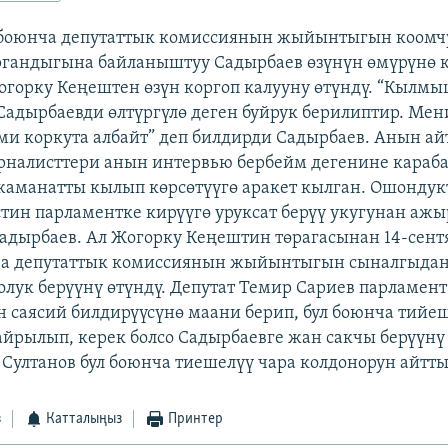
 боюнча депутаттык комиссиянын жыйынтыгын коомч
ргандыгына байланыштуу Садырбаев өзүнүн өмүрүнө 
огорку Кеңештен өзүн коргоп калууну өтүндү. “Кылм
адырбаевди өлтүргүлө деген буйрук берилиптир. Мен
ми коркута албайт” деп билдирди Садырбаев. Анын а
налисттери анын интервью бербейм дегенине караб
жаманатты кылып көрсөтүүгө аракет кылган. Ошонду
тин парламентке кирүүгө уруксат берүү укугунан ажы
адырбаев. Ал Жогорку Кеңештин төрагасынан 14-сент
ча депутаттык комиссиянын жыйынтыгын сыналгыдан 
олук берүүнү өтүндү. Депутат Темир Сариев парламен
 саясий билдирүүсүнө маани берип, бул боюнча тийе
айрылып, керек болсо Садырбаевге жан сакчы берүүнү
 Султанов бул боюнча тиешелүү чара колдонорун айтты.
з
Катталыңыз
Принтер