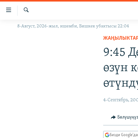
Линктер
Мазмунга
өтүңүз
Издөө
8-Август, 2026-жыл, ишемби, Бишкек убактысы 22:04
ЖАҢЫЛЫКТАР
Навигацияга
өтүңүз
ЖАҢЫЛЫКТА
КЫРГЫЗСТАН
Издөөгө
9:45 
ДҮЙНӨ
КЫРГЫЗСТАН
салыңыз
УКРАИНА
САЯСАТ
ДҮЙНӨ
өзүн 
АТАЙЫН ИЛИКТӨӨ
ЭКОНОМИКА
БОРБОР АЗИЯ
өтүнд
ТВ ПРОГРАММАЛАР
МАДАНИЯТ
ПОДКАСТ
БҮГҮН АЗАТТЫКТА
4-Сентябрь, 20
ӨЗГӨЧӨ ПИКИР
ЭКСПЕРТТЕР ТАЛДАЙТ
БИЗ ЖАНА ДҮЙНӨ
Бөлүшүңү
ДАНИСТЕ
Бизди Google'д