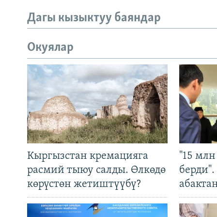
Дагы кызыктуу баяндар
Окуялар
Кыргызстан кремацияга
"15 мл
расмий тыюу салды. Өлкөдө
берди"
көрүстөн жетиштүүбү?
абакта