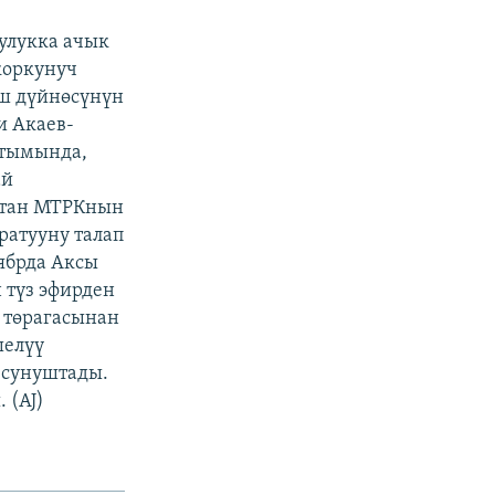
улукка ачык
коркунуч
ыш дүйнөсүнүн
и Акаев-
йтымында,
ай
ктан МТРКнын
ратууну талап
ябрда Аксы
түз эфирден
т төрагасынан
шелүү
 сунуштады.
 (AJ)