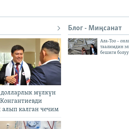
Блог - Миңсанат
Ала-Тоо – онл
таалимдин эл
бешиги болуу
н долларлык мүлкүн
. Конгантиевди
н алып калган чечим