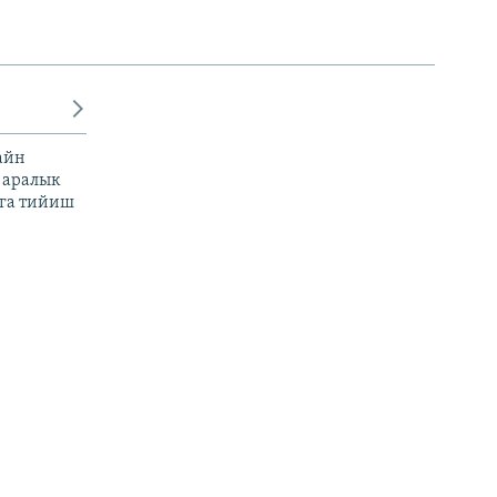
айн
 аралык
га тийиш