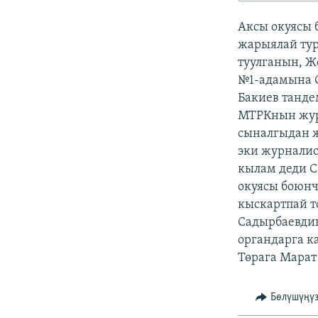
ЭЖЕ-СИҢДИЛЕР
Аксы окуясы
АЗАТТЫК+
жарыялай ту
ЫҢГАЙСЫЗ СУРООЛОР
туулганын, Ж
№1-адамына С
Бакиев танде
МТРКнын жур
сыналгыдан 
эки журналис
кылам деди С
окуясы боюн
кыскартпай т
Садырбаевдин
органдарга к
Төрага Марат
Бөлүшүңү