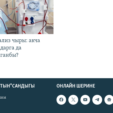
ализ чыры: акча
дарга да
лганбы?
КТЫН" САНДЫГЫ
ОНЛАЙН ШЕРИНЕ
лим