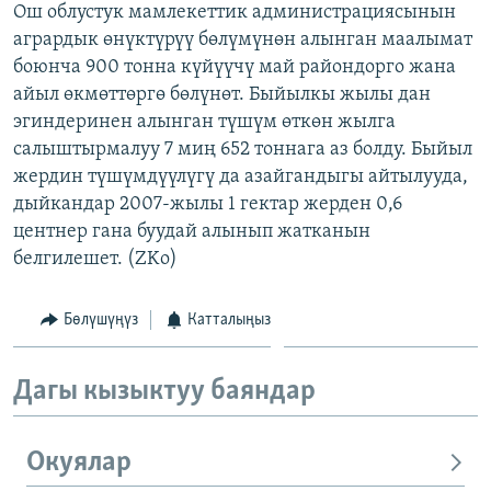
Ош облустук мамлекеттик администрациясынын
ОНЛАЙН ШЕРИНЕ
ЭЖЕ-СИҢДИЛЕР
агрардык өнүктүрүү бөлүмүнөн алынган маалымат
АЗАТТЫК+
боюнча 900 тонна күйүүчү май райондорго жана
айыл өкмөттөргө бөлүнөт. Быйылкы жылы дан
ЫҢГАЙСЫЗ СУРООЛОР
эгиндеринен алынган түшүм өткөн жылга
салыштырмалуу 7 миң 652 тоннага аз болду. Быйыл
ЭЕ/АРнун бардык сайттары
жердин түшүмдүүлүгү да азайгандыгы айтылууда,
дыйкандар 2007-жылы 1 гектар жерден 0,6
центнер гана буудай алынып жатканын
белгилешет. (ZKo)
Бөлүшүңүз
Катталыңыз
Дагы кызыктуу баяндар
Окуялар