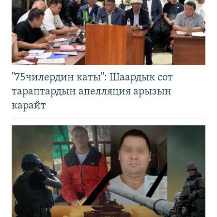
"75чилердин каты": Шаардык сот
тараптардын апелляция арызын
карайт