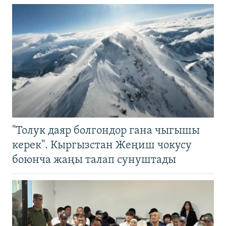
"Толук даяр болгондор гана чыгышы
керек". Кыргызстан Жеңиш чокусу
боюнча жаңы талап сунуштады