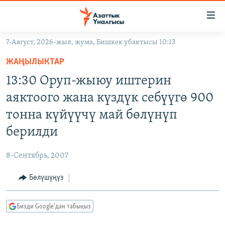
Линктер
Мазмунга
өтүңүз
7-Август, 2026-жыл, жума, Бишкек убактысы 10:13
Навигацияга
ЖАҢЫЛЫКТАР
өтүңүз
ЖАҢЫЛЫКТАР
КЫРГЫЗСТАН
Издөөгө
13:30 Оруп-жыюу иштерин
салыңыз
ДҮЙНӨ
КЫРГЫЗСТАН
аяктоого жана күздүк себүүгө 900
УКРАИНА
САЯСАТ
ДҮЙНӨ
тонна күйүүчү май бөлүнүп
АТАЙЫН ИЛИКТӨӨ
ЭКОНОМИКА
БОРБОР АЗИЯ
берилди
ТВ ПРОГРАММАЛАР
МАДАНИЯТ
8-Сентябрь, 2007
ПОДКАСТ
БҮГҮН АЗАТТЫКТА
Бөлүшүңүз
ӨЗГӨЧӨ ПИКИР
ЭКСПЕРТТЕР ТАЛДАЙТ
БИЗ ЖАНА ДҮЙНӨ
Русский
Бизди Google'дан табыңыз
ДАНИСТЕ