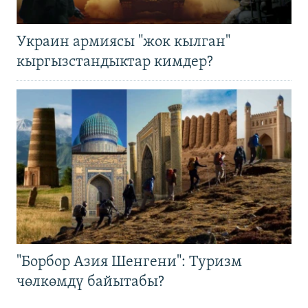
Украин армиясы "жок кылган"
кыргызстандыктар кимдер?
"Борбор Азия Шенгени": Туризм
чөлкөмдү байытабы?