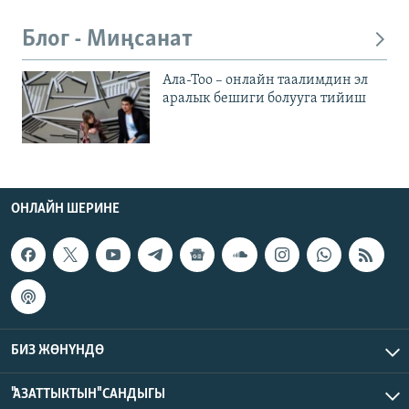
Блог - Миңсанат
Ала-Тоо – онлайн таалимдин эл
аралык бешиги болууга тийиш
ОНЛАЙН ШЕРИНЕ
БИЗ ЖӨНҮНДӨ
"АЗАТТЫКТЫН" САНДЫГЫ