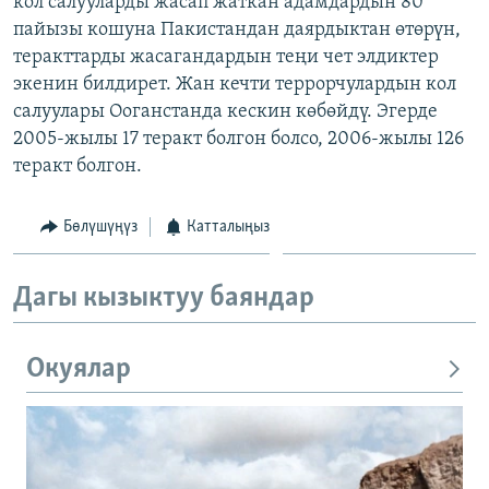
кол салууларды жасап жаткан адамдардын 80
ОНЛАЙН ШЕРИНЕ
ЭЖЕ-СИҢДИЛЕР
пайызы кошуна Пакистандан даярдыктан өтөрүн,
теракттарды жасагандардын теңи чет элдиктер
АЗАТТЫК+
экенин билдирет. Жан кечти террорчулардын кол
ЫҢГАЙСЫЗ СУРООЛОР
салуулары Ооганстанда кескин көбөйдү. Эгерде
2005-жылы 17 теракт болгон болсо, 2006-жылы 126
теракт болгон.
ЭЕ/АРнун бардык сайттары
Бөлүшүңүз
Катталыңыз
Дагы кызыктуу баяндар
Окуялар