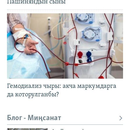
Пашиняндын сыны
Гемодиализ чыры: акча маркумдарга
да которулганбы?
Блог - Миңсанат