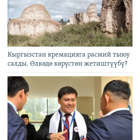
Кыргызстан кремацияга расмий тыюу
салды. Өлкөдө көрүстөн жетиштүүбү?