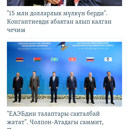
"15 млн долларлык мүлкүн берди".
Конгантиевди абактан алып калган
чечим
"ЕАЭБдин талаптары сакталбай
жатат". Чолпон-Атадагы саммит,