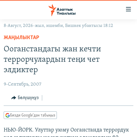
Линктер
Мазмунга
өтүңүз
8-Август, 2026-жыл, ишемби, Бишкек убактысы 18:12
Навигацияга
ЖАҢЫЛЫКТАР
өтүңүз
ЖАҢЫЛЫКТАР
КЫРГЫЗСТАН
Издөөгө
Ооганстандагы жан кечти
салыңыз
ДҮЙНӨ
КЫРГЫЗСТАН
террорчулардын теңи чет
УКРАИНА
САЯСАТ
ДҮЙНӨ
элдиктер
АТАЙЫН ИЛИКТӨӨ
ЭКОНОМИКА
БОРБОР АЗИЯ
9-Сентябрь, 2007
ТВ ПРОГРАММАЛАР
МАДАНИЯТ
Бөлүшүңүз
ПОДКАСТ
БҮГҮН АЗАТТЫКТА
ӨЗГӨЧӨ ПИКИР
ЭКСПЕРТТЕР ТАЛДАЙТ
Бизди Google'дан табыңыз
БИЗ ЖАНА ДҮЙНӨ
Русский
НЬЮ-ЙОРК. Улуттар уюму Ооганстанда террордук
ДАНИСТЕ