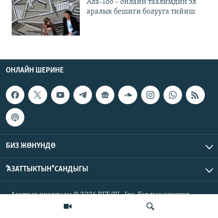
Ала-Тоо – онлайн таалимдин эл
аралык бешиги болууга тийиш
ОНЛАЙН ШЕРИНЕ
БИЗ ЖӨНҮНДӨ
"АЗАТТЫКТЫН" САНДЫГЫ
Азаттык үналгысы © 2026 RFE/RL, Inc. Бардык укуктар
корголгон.