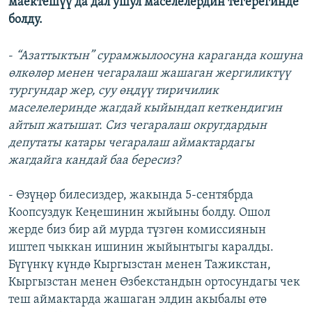
маектешүү да дал ушул маселелердин тегерегинде
болду.
-
“Азаттыктын” сурамжылоосуна караганда кошуна
өлкөлөр менен чегаралаш жашаган жергиликтүү
тургундар жер, суу өңдүү тиричилик
маселелеринде жагдай кыйындап кеткендигин
айтып жатышат. Сиз чегаралаш округдардын
депутаты катары чегаралаш аймактардагы
жагдайга кандай баа бересиз?
- Өзүңөр билесиздер, жакында 5-сентябрда
Коопсуздук Кеңешинин жыйыны болду. Ошол
жерде биз бир ай мурда түзгөн комиссиянын
иштеп чыккан ишинин жыйынтыгы каралды.
Бүгүнкү күндө Кыргызстан менен Тажикстан,
Кыргызстан менен Өзбекстандын ортосундагы чек
теш аймактарда жашаган элдин акыбалы өтө