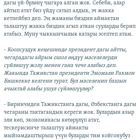
дагы үй-бүлөнү чыгара алган жок. Себеби, алар
айтып атат биз үйдү сатып алдык, эч жакка
кетпейбиз деп. Эң жаманы биздин аймактан
талаштуу жакка биздин агып аткан сууларды берип
атабыз. Муну чыккынчылык катары эсептеп атам.
-
Коопсуздук кеңешинде президент дагы айтты,
чегарадагы айрым ошол өңдүү маселелерди
сүйлөшүү жолу менен гана чече алабыз деп.
Жакында Тажикстан президенти Эмомали Рахмон
Бишкекке келгени турат. Бул маселенин башын
ачыктай алабы ушул сүйлөшүүлөр?
- Биринчиден Тажикстанга дагы, Өзбекстанга дагы
чегараны тактагандын кереги жок. Булардын азыр
эли көп, экономикасы көтөрүлүп атат,
тескерисинче талаштуу аймакты
мыйзамдаштырыш үчүн буларды тим койгонубуз