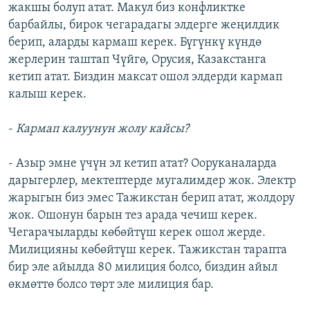
жакшы болуп атат. Макул биз конфликтке
барбайлы, бирок чегарадагы элдерге жеңилдик
берип, аларды кармаш керек. Бүгүнкү күндө
жерлерин таштап Чүйгө, Орусия, Казакстанга
кетип атат. Биздин максат ошол элдерди кармап
калыш керек.
-
Кармап калуунун жолу кайсы?
- Азыр эмне үчүн эл кетип атат? Ооруканаларда
дарыгерлер, мектептерде мугалимдер жок. Электр
жарыгын биз эмес Тажикстан берип атат, жолдору
жок. Ошонун барын тез арада чечиш керек.
Чегарачыларды көбөйтүш керек ошол жерде.
Милицияны көбөйтүш керек. Тажикстан тарапта
бир эле айылда 80 милиция болсо, биздин айыл
өкмөттө болсо төрт эле милиция бар.