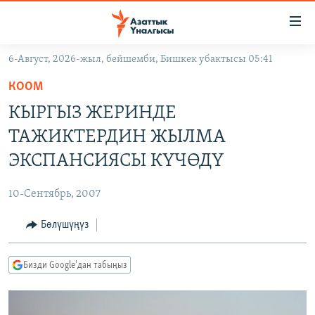
Линктер
Мазмунга
өтүңүз
6-Август, 2026-жыл, бейшемби, Бишкек убактысы 05:41
Навигацияга
ЖАҢЫЛЫКТАР
өтүңүз
КООМ
КЫРГЫЗСТАН
Издөөгө
КЫРГЫЗ ЖЕРИНДЕ
салыңыз
ДҮЙНӨ
КЫРГЫЗСТАН
ТАЖИКТЕРДИН ЖЫЛМА
УКРАИНА
САЯСАТ
ДҮЙНӨ
ЭКСПАНСИЯСЫ КҮЧӨДҮ
АТАЙЫН ИЛИКТӨӨ
ЭКОНОМИКА
БОРБОР АЗИЯ
10-Сентябрь, 2007
ТВ ПРОГРАММАЛАР
МАДАНИЯТ
Бөлүшүңүз
ПОДКАСТ
БҮГҮН АЗАТТЫКТА
ӨЗГӨЧӨ ПИКИР
ЭКСПЕРТТЕР ТАЛДАЙТ
Бизди Google'дан табыңыз
БИЗ ЖАНА ДҮЙНӨ
Русский
ДАНИСТЕ