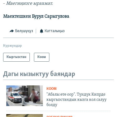
-
Маегиңизге ырахмат.
Маектешкен Бурул Сарыгулова
Бөлүшүңүз
Катталыңыз
Куржундар
Кыргызстан
Коом
Дагы кызыктуу баяндар
КООМ
"Абалы өтө оор". Түндүк Кипрде
кыргызстандык кызга кол салуу
болду