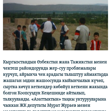
ОНЛАЙН ШЕРИНЕ
ЭЖЕ-СИҢДИЛЕР
АЗАТТЫК+
ЫҢГАЙСЫЗ СУРООЛОР
ЭЕ/АРнун бардык сайттары
Кыргызстандын Өзбекстан жана Тажикстан менен
чектеш райондорунда жер-суу проблемалары
курчуп, айрыкча чек арадагы талаштуу аймактарда
жашаган элдин жашоосунда кыйынчылык күчөп,
сыртка көчүп кеткендер көбөйүп кеткени жакында
болгон Коопсуздук Кеңешинде айтылып,
талкууланды. «Азаттыктын» таңкы уктурууларына
чыккан ЖК депутаты Мурат Жураев менен