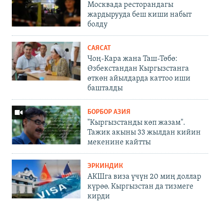
Москвада ресторандагы
жардырууда беш киши набыт
болду
САЯСАТ
Чоң-Кара жана Таш-Төбө:
Өзбекстандан Кыргызстанга
өткөн айылдарда каттоо иши
башталды
БОРБОР АЗИЯ
"Кыргызстанды көп жазам".
Тажик акыны 33 жылдан кийин
мекенине кайтты
ЭРКИНДИК
АКШга виза үчүн 20 миң доллар
күрөө. Кыргызстан да тизмеге
кирди