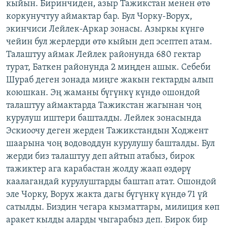
кыйын. Биринчиден, азыр Тажикстан менен өтө
коркунучтуу аймактар бар. Бул Чорку-Ворух,
экинчиси Лейлек-Аркар зонасы. Азыркы күнгө
чейин бул жерлерди өтө кыйын деп эсептеп атам.
Талаштуу аймак Лейлек районунда 680 гектар
турат, Баткен районунда 2 миңден ашык. Себеби
Шураб деген зонада миңге жакын гектарды алып
коюшкан. Эң жаманы бүгүнкү күндө ошондой
талаштуу аймактарда Тажикстан жагынан чоң
курулуш иштери башталды. Лейлек зонасында
Эскиоочу деген жерден Тажикстандын Ходжент
шаарына чоң водоводдун курулушу башталды. Бул
жерди биз талаштуу деп айтып атабыз, бирок
тажиктер ага карабастан жолду жаап өздөрү
каалагандай курулуштарды баштап атат. Ошондой
эле Чорку, Ворух жакта дагы бүгүнкү күндө 71 үй
сатылды. Биздин чегара кызматтары, милиция көп
аракет кылды аларды чыгарабыз деп. Бирок бир