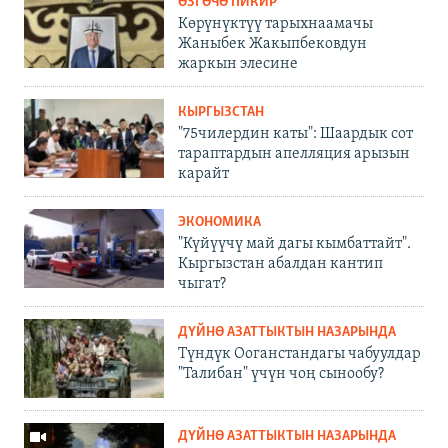
ӨЗГӨЧӨ ПИКИР
Көрүнүктүү тарыхнаамачы
Жаныбек Жакыпбековдун
жаркын элесине
КЫРГЫЗСТАН
"75чилердин каты": Шаардык сот
тараптардын апелляция арызын
карайт
ЭКОНОМИКА
"Күйүүчү май дагы кымбаттайт".
Кыргызстан абалдан кантип
чыгат?
ДҮЙНӨ АЗАТТЫКТЫН НАЗАРЫНДА
Түндүк Ооганстандагы чабуулдар
"Талибан" үчүн чоң сынообу?
ДҮЙНӨ АЗАТТЫКТЫН НАЗАРЫНДА