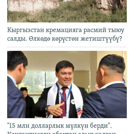
Кыргызстан кремацияга расмий тыюу
салды. Өлкөдө көрүстөн жетиштүүбү?
"15 млн долларлык мүлкүн берди".