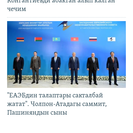
Конгантиевди абактан алып калган
чечим
"ЕАЭБдин талаптары сакталбай
жатат". Чолпон-Атадагы саммит,
Пашиняндын сыны