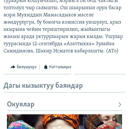
тураарын кошумчалап, мэрияга он беш чактысы
ОНЛАЙН ШЕРИНЕ
ЭЖЕ-СИҢДИЛЕР
топтолуп чыр салышты. Ош шаарынын орун басар
мэри Мухиддин Мамасадыков маселе
АЗАТТЫК+
жөндүүлүгүн, бу боюнча комиссия уюшулуп, арыз
ЫҢГАЙСЫЗ СУРООЛОР
акырына чейин териштирилип, жыйынтыгы
жакын арада уктурулаарын жарыя кылды. Ушулар
туурасында 12-сентябрда «Азаттыкка» Зулайка
ЭЕ/АРнун бардык сайттары
Самидинова, Шакир Исматов кабарлашты. (АТо)
Бөлүшүңүз
Катталыңыз
Дагы кызыктуу баяндар
Окуялар