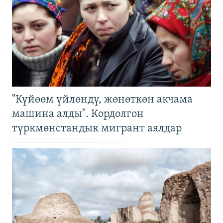
"Күйөөм үйлөндү, жөнөткөн акчама
машина алды". Кордолгон
түркмөнстандык мигрант аялдар