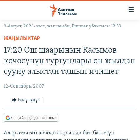
Линктер
Мазмунга
өтүңүз
9-Август, 2026-жыл, жекшемби, Бишкек убактысы 12:33
Навигацияга
ЖАҢЫЛЫКТАР
өтүңүз
ЖАҢЫЛЫКТАР
КЫРГЫЗСТАН
Издөөгө
17:20 Ош шаарынын Касымов
салыңыз
ДҮЙНӨ
КЫРГЫЗСТАН
көчөсүнүн тургундары он жылдап
УКРАИНА
САЯСАТ
ДҮЙНӨ
сууну алыстан ташып ичишет
АТАЙЫН ИЛИКТӨӨ
ЭКОНОМИКА
БОРБОР АЗИЯ
12-Сентябрь, 2007
ТВ ПРОГРАММАЛАР
МАДАНИЯТ
Бөлүшүңүз
ПОДКАСТ
БҮГҮН АЗАТТЫКТА
ӨЗГӨЧӨ ПИКИР
ЭКСПЕРТТЕР ТАЛДАЙТ
Бизди Google'дан табыңыз
БИЗ ЖАНА ДҮЙНӨ
Русский
Алар аталган көчөдө жарык да бат-бат өчүп
ДАНИСТЕ