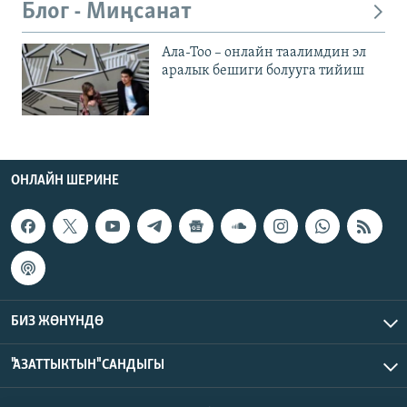
Блог - Миңсанат
Ала-Тоо – онлайн таалимдин эл
аралык бешиги болууга тийиш
ОНЛАЙН ШЕРИНЕ
БИЗ ЖӨНҮНДӨ
"АЗАТТЫКТЫН" САНДЫГЫ