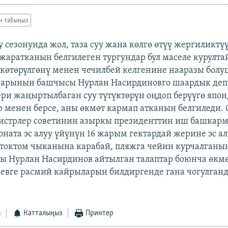
ан табыңыз
 сезонунда жол, таза суу жана көлгө өтүү жергиликтүү
жаратканын белгилеген тургундар бул маселе курулта
өтөрүлгөнү менен чечилбей келгенине нааразы болу
аарынын башчысы Нурлан Насирдиновго шаардык депу
ри жаңыртылбаган суу түтүктөрүн оңдоп берүүгө япо
ар менен берсе, аны өкмөт кармап атканын белгиледи.
истрлер советинин азыркы президенттин иш башкар
оната эс алуу үйүнүн 16 жарым гектардай жерине эс а
 токтом чыканына карабай, пляжга чейин курчалганы
ы Нурлан Насирдинов айтылган талаптар боюнча өкм
евге расмий кайрыларын билдиргенде гана чогулганд
з
Катталыңыз
Принтер