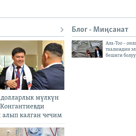
Блог - Миңсанат
Ала-Тоо – онл
таалимдин эл
бешиги болуу
н долларлык мүлкүн
. Конгантиевди
н алып калган чечим