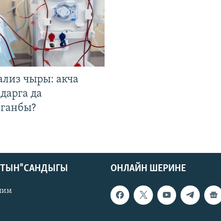
ализ чыры: акча
дарга да
лганбы?
КТЫН" САНДЫГЫ
ОНЛАЙН ШЕРИНЕ
лим