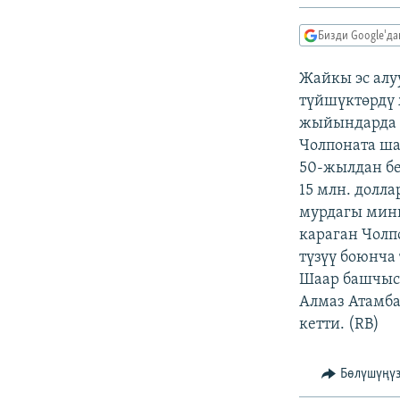
ЭЖЕ-СИҢДИЛЕР
АЗАТТЫК+
Бизди Google'д
ЫҢГАЙСЫЗ СУРООЛОР
Жайкы эс алуу
түйшүктөрдү 
жыйындарда к
Чолпоната ш
50-жылдан бе
15 млн. долл
мурдагы мин
караган Чолп
түзүү боюнча
Шаар башчыс
Алмаз Атамба
кетти. (RB)
Бөлүшүңү