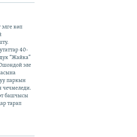
 элге көп
й
шту.
таттар 40-
ндук “Жайка”
 Ошондой эле
масына
луу паркын
н чечмеледи.
өт башчысы
ар тарап