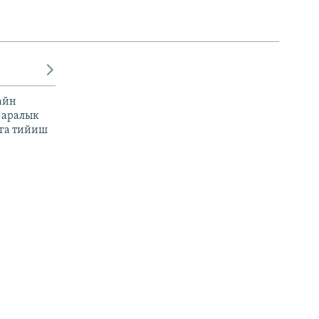
айн
 аралык
га тийиш