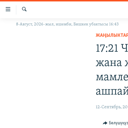
Линктер
Мазмунга
өтүңүз
Издөө
8-Август, 2026-жыл, ишемби, Бишкек убактысы 16:43
ЖАҢЫЛЫКТАР
Навигацияга
өтүңүз
ЖАҢЫЛЫКТА
КЫРГЫЗСТАН
Издөөгө
17:21
ДҮЙНӨ
КЫРГЫЗСТАН
салыңыз
УКРАИНА
САЯСАТ
ДҮЙНӨ
жана 
АТАЙЫН ИЛИКТӨӨ
ЭКОНОМИКА
БОРБОР АЗИЯ
мамле
ТВ ПРОГРАММАЛАР
МАДАНИЯТ
ПОДКАСТ
БҮГҮН АЗАТТЫКТА
ашпай
ӨЗГӨЧӨ ПИКИР
ЭКСПЕРТТЕР ТАЛДАЙТ
12-Сентябрь, 2
БИЗ ЖАНА ДҮЙНӨ
ДАНИСТЕ
Бөлүшүңү