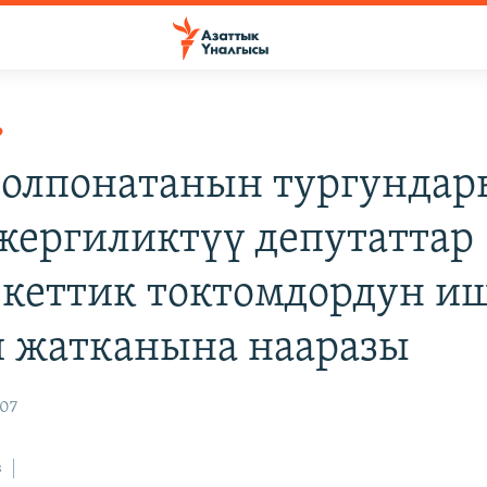
Р
 Чолпонатанын тургундар
жергиликтүү депутаттар
кеттик токтомдордун и
 жатканына нааразы
007
з