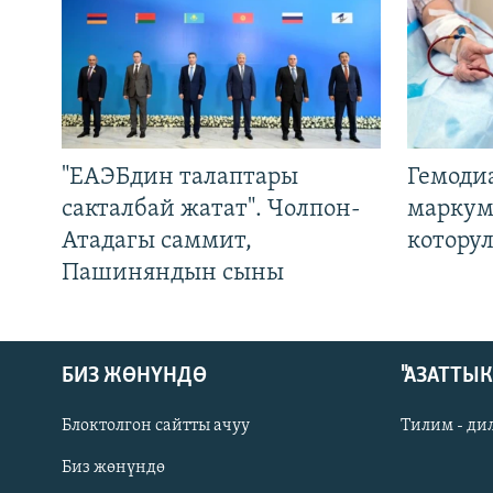
"ЕАЭБдин талаптары
Гемоди
сакталбай жатат". Чолпон-
маркум
Атадагы саммит,
котору
Пашиняндын сыны
БИЗ ЖӨНҮНДӨ
"АЗАТТЫ
Блоктолгон сайтты ачуу
Тилим - ди
Биз жөнүндө