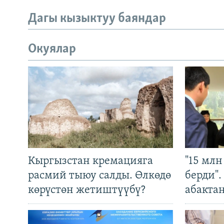
Дагы кызыктуу баяндар
Окуялар
Кыргызстан кремацияга
"15 мл
расмий тыюу салды. Өлкөдө
берди"
көрүстөн жетиштүүбү?
абакта