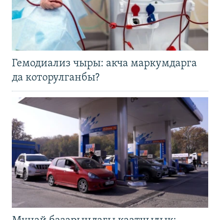
Гемодиализ чыры: акча маркумдарга
да которулганбы?