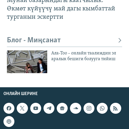
Мунай базарындагы каатчылык:
Өкмөт күйүүчү май дагы кымбаттай
турганын эскертти
Блог - Миңсанат
Ала-Тоо – онлайн таалимдин эл
аралык бешиги болууга тийиш
ОНЛАЙН ШЕРИНЕ