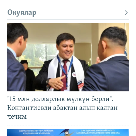
Окуялар
"15 млн долларлык мүлкүн берди".
Конгантиевди абактан алып калган
чечим