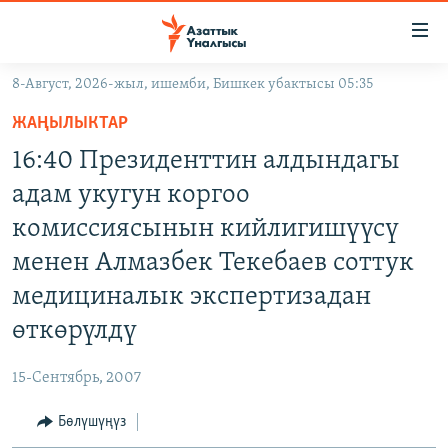
Линктер
Мазмунга
өтүңүз
8-Август, 2026-жыл, ишемби, Бишкек убактысы 05:35
Навигацияга
ЖАҢЫЛЫКТАР
өтүңүз
ЖАҢЫЛЫКТАР
КЫРГЫЗСТАН
Издөөгө
16:40 Президенттин алдындагы
салыңыз
ДҮЙНӨ
КЫРГЫЗСТАН
адам укугун коргоо
УКРАИНА
САЯСАТ
ДҮЙНӨ
комиссиясынын кийлигишүүсү
АТАЙЫН ИЛИКТӨӨ
ЭКОНОМИКА
БОРБОР АЗИЯ
менен Алмазбек Текебаев соттук
ТВ ПРОГРАММАЛАР
МАДАНИЯТ
медициналык экспертизадан
ПОДКАСТ
БҮГҮН АЗАТТЫКТА
өткөрүлдү
ӨЗГӨЧӨ ПИКИР
ЭКСПЕРТТЕР ТАЛДАЙТ
15-Сентябрь, 2007
БИЗ ЖАНА ДҮЙНӨ
Русский
Бөлүшүңүз
ДАНИСТЕ