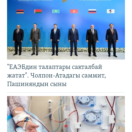
"ЕАЭБдин талаптары сакталбай
жатат". Чолпон-Атадагы саммит,
Пашиняндын сыны