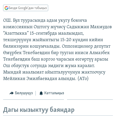
ОНЛАЙН ШЕРИНЕ
ЭЖЕ-СИҢДИЛЕР
Бизди Google'дан табыңыз
АЗАТТЫК+
ОШ. Бул туурасында адам укугу боюнча
ЫҢГАЙСЫЗ СУРООЛОР
комиссиянын Оштогу мүчөсү Садыкжан Махмудов
“Азаттыкка” 15-сентябрда маалымдап,
ЭЕ/АРнун бардык сайттары
текшерүүнүн жыйынтыгы 15-20 күндөн кийин
билинээрин кошумчалады. Оппозиционер депутат
Өмүрбек Текебаевдин бир тууган иниси Алмазбек
Текебаевдин баш коргоо чарасын өзгөртүү арызы
Ош облустук сотунда эмдиги жума каралат.
Мындай маалымат айыпталуучунун жактоочусу
Мейликан Эмилбаевадан алынды. (АТо)
Бөлүшүңүз
Катталыңыз
Дагы кызыктуу баяндар