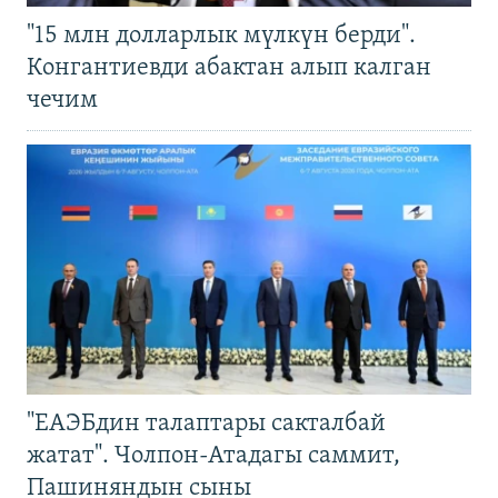
"15 млн долларлык мүлкүн берди".
Конгантиевди абактан алып калган
чечим
"ЕАЭБдин талаптары сакталбай
жатат". Чолпон-Атадагы саммит,
Пашиняндын сыны