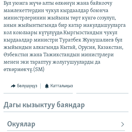
Бул уюмга мүчө алты өлкөнүн жана байкоочу
ОНЛАЙН ШЕРИНЕ
ЭЖЕ-СИҢДИЛЕР
мамлекеттердин чукул кырдаалдар боюнча
АЗАТТЫК+
министрлеринин жыйыны төрт күнгө созулуп,
анын жыйынтыгында бир катар макулдашууларга
ЫҢГАЙСЫЗ СУРООЛОР
кол коюлаары күтүлүүдө.Кыргызстандын чукул
кырдаалдар министри Туратбек Жунушалиев бул
ЭЕ/АРнун бардык сайттары
жыйындын алкагында Кытай, Орусия, Казакстан,
Өзбекстан жана Тажикстандын министрлери
менен эки тараптуу жолугушууларды да
өткөрмөкчү.(SM)
Бөлүшүңүз
Катталыңыз
Дагы кызыктуу баяндар
Окуялар