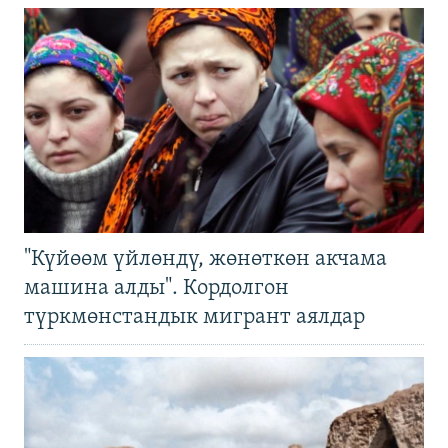
"Күйөөм үйлөндү, жөнөткөн акчама
машина алды". Кордолгон
түркмөнстандык мигрант аялдар