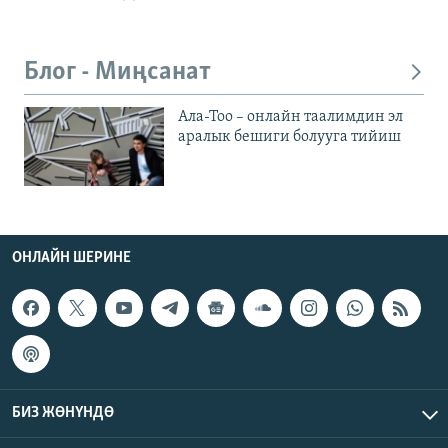
Блог - Миңсанат
Ала-Тоо – онлайн таалимдин эл
аралык бешиги болууга тийиш
ОНЛАЙН ШЕРИНЕ
БИЗ ЖӨНҮНДӨ