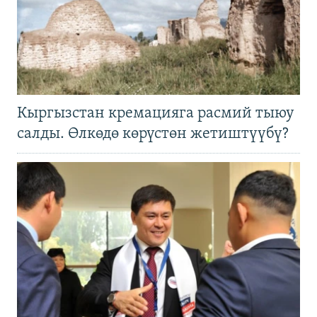
Кыргызстан кремацияга расмий тыюу
салды. Өлкөдө көрүстөн жетиштүүбү?