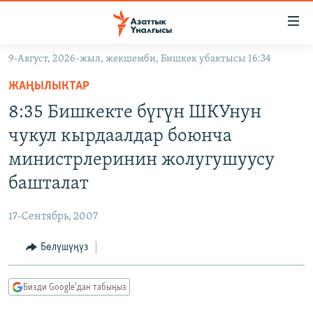
Линктер
Мазмунга
өтүңүз
9-Август, 2026-жыл, жекшемби, Бишкек убактысы 16:34
Навигацияга
ЖАҢЫЛЫКТАР
өтүңүз
ЖАҢЫЛЫКТАР
КЫРГЫЗСТАН
Издөөгө
8:35 Бишкекте бүгүн ШКУнун
салыңыз
ДҮЙНӨ
КЫРГЫЗСТАН
чукул кырдаалдар боюнча
УКРАИНА
САЯСАТ
ДҮЙНӨ
министрлеринин жолугушуусу
АТАЙЫН ИЛИКТӨӨ
ЭКОНОМИКА
БОРБОР АЗИЯ
башталат
ТВ ПРОГРАММАЛАР
МАДАНИЯТ
17-Сентябрь, 2007
ПОДКАСТ
БҮГҮН АЗАТТЫКТА
Бөлүшүңүз
ӨЗГӨЧӨ ПИКИР
ЭКСПЕРТТЕР ТАЛДАЙТ
БИЗ ЖАНА ДҮЙНӨ
Русский
Бизди Google'дан табыңыз
ДАНИСТЕ