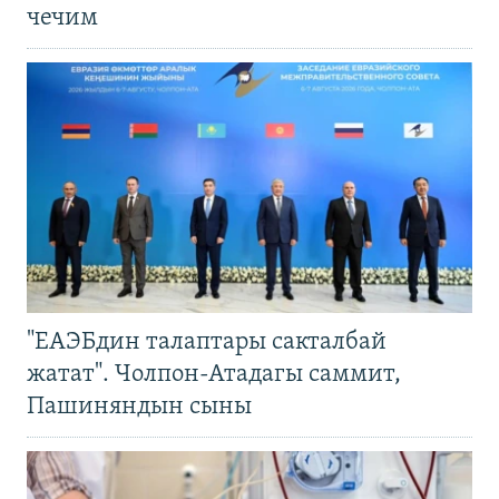
чечим
"ЕАЭБдин талаптары сакталбай
жатат". Чолпон-Атадагы саммит,
Пашиняндын сыны