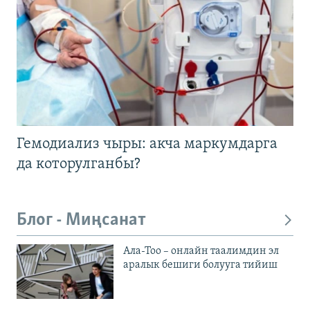
Гемодиализ чыры: акча маркумдарга
да которулганбы?
Блог - Миңсанат
Ала-Тоо – онлайн таалимдин эл
аралык бешиги болууга тийиш