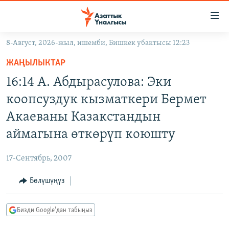
Линктер
Мазмунга
өтүңүз
8-Август, 2026-жыл, ишемби, Бишкек убактысы 12:23
Навигацияга
ЖАҢЫЛЫКТАР
өтүңүз
ЖАҢЫЛЫКТАР
КЫРГЫЗСТАН
Издөөгө
16:14 А. Абдырасулова: Эки
салыңыз
ДҮЙНӨ
КЫРГЫЗСТАН
коопсуздук кызматкери Бермет
УКРАИНА
САЯСАТ
ДҮЙНӨ
Акаеваны Казакстандын
АТАЙЫН ИЛИКТӨӨ
ЭКОНОМИКА
БОРБОР АЗИЯ
аймагына өткөрүп коюшту
ТВ ПРОГРАММАЛАР
МАДАНИЯТ
17-Сентябрь, 2007
ПОДКАСТ
БҮГҮН АЗАТТЫКТА
Бөлүшүңүз
ӨЗГӨЧӨ ПИКИР
ЭКСПЕРТТЕР ТАЛДАЙТ
БИЗ ЖАНА ДҮЙНӨ
Русский
Бизди Google'дан табыңыз
ДАНИСТЕ