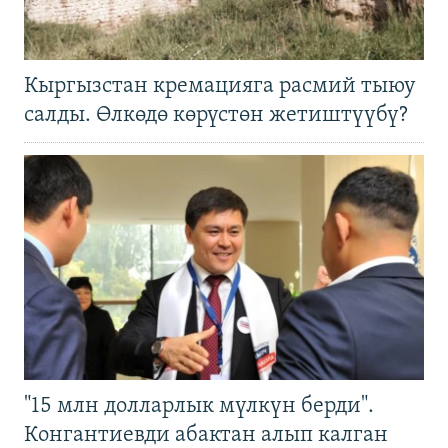
Кыргызстан кремацияга расмий тыюу
салды. Өлкөдө көрүстөн жетиштүүбү?
"15 млн долларлык мүлкүн берди".
Конгантиевди абактан алып калган