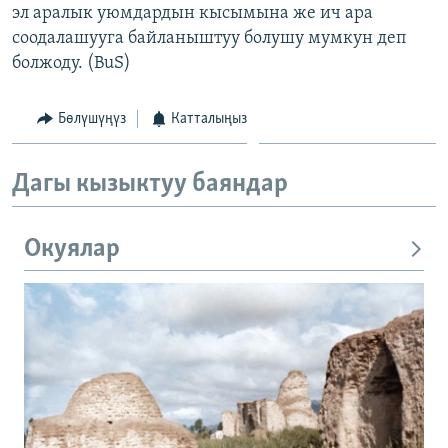
эл аралык уюмдардын кысымына же ич ара
соодалашууга байланыштуу болушу мумкун деп
болжоду. (BuS)
Бөлүшүңүз
Катталыңыз
Дагы кызыктуу баяндар
Окуялар