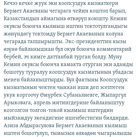
Кечээ кечке жуук эки коопсуздук кызматкери
ОНЛАЙН ШЕРИНЕ
ЭЖЕ-СИҢДИЛЕР
Бермет Акаеваны чегарага чейин коштоп барып,
АЗАТТЫК+
Казакстандын аймагына өткөрүп коюшту. Кемин
окуясы боюнча кылмыш иштин токтотулгандыгы
ЫҢГАЙСЫЗ СУРООЛОР
жөнүндөгү токтомду Бермет Акаеванын колуна
чегарада тапшырышты. Экс-президенттин кызы
ЭЕ/АРнун бардык сайттары
өзүнө байланышкан бул окуя боюнча комментарий
бербей, эч кимге даттанбай турган болду. Муну
Кемин окуясы боюнча камакта отурган эки адамды
бошотуу тууралуу коопсуздук кызматынын убадасы
менен байланыштырды. Бул фактыны Коопсуздук
кызматынын чектен чыккан иши деп эсептеген
укук коргоочу Өмүрбек Субаналиевге, Жыпаргүл
Арыковага, апрель митингдерине байланыштуу
козголгон толгон-токой кылмыш иштердин
мыйзамдуу экендигине ишенбестигин билдирди.
Азиза Абдырасулова Бермет Акаеванын кылмыш
иштен бошотулуп, тымызын өлкөдөн чыгарылышы