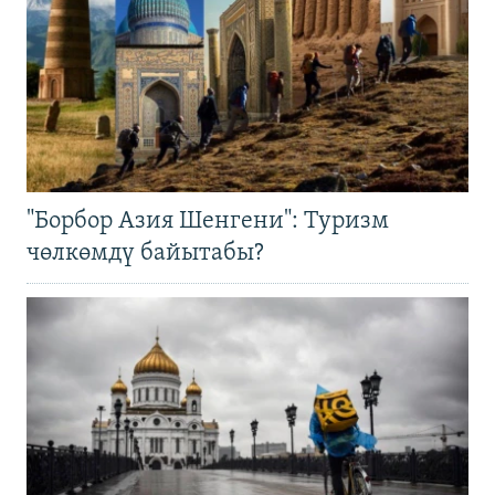
"Борбор Азия Шенгени": Туризм
чөлкөмдү байытабы?