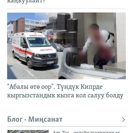
каңкуулайт?
"Абалы өтө оор". Түндүк Кипрде
кыргызстандык кызга кол салуу болду
Блог - Миңсанат
Ала-Тоо – онлайн таалимдин эл