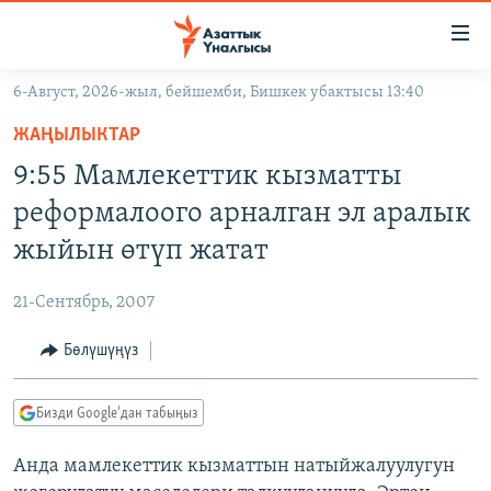
Линктер
Мазмунга
өтүңүз
6-Август, 2026-жыл, бейшемби, Бишкек убактысы 13:40
Навигацияга
ЖАҢЫЛЫКТАР
өтүңүз
ЖАҢЫЛЫКТАР
КЫРГЫЗСТАН
Издөөгө
9:55 Мамлекеттик кызматты
салыңыз
ДҮЙНӨ
КЫРГЫЗСТАН
реформалоого арналган эл аралык
УКРАИНА
САЯСАТ
ДҮЙНӨ
жыйын өтүп жатат
АТАЙЫН ИЛИКТӨӨ
ЭКОНОМИКА
БОРБОР АЗИЯ
21-Сентябрь, 2007
ТВ ПРОГРАММАЛАР
МАДАНИЯТ
Бөлүшүңүз
ПОДКАСТ
БҮГҮН АЗАТТЫКТА
ӨЗГӨЧӨ ПИКИР
ЭКСПЕРТТЕР ТАЛДАЙТ
Бизди Google'дан табыңыз
БИЗ ЖАНА ДҮЙНӨ
Русский
Анда мамлекеттик кызматтын натыйжалуулугун
ДАНИСТЕ