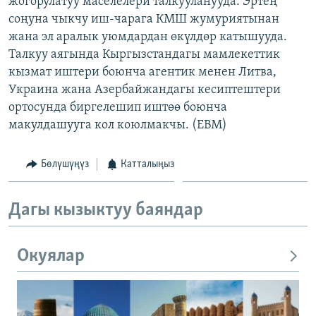
жогорулатуу маселелери талкууланууда. Эртең
ОНЛАЙН ШЕРИНЕ
ЭЖЕ-СИҢДИЛЕР
соңуна чыкчу иш-чарага КМШ жумуриятынан
жана эл аралык уюмдардан өкүлдөр катышууда.
АЗАТТЫК+
Талкуу аягында Кыргызстандагы мамлекеттик
ЫҢГАЙСЫЗ СУРООЛОР
кызмат иштери боюнча агентик менен Литва,
Украина жана Азербайжандагы кесиптештери
ортосунда биргелешип иштөө боюнча
ЭЕ/АРнун бардык сайттары
макулдашууга кол коюлмакчы. (EBM)
Бөлүшүңүз
Катталыңыз
Дагы кызыктуу баяндар
Окуялар