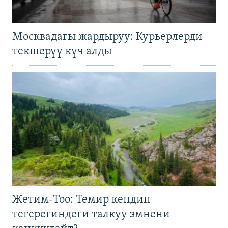
Москвадагы жардыруу: Курьерлерди
текшерүү күч алды
Жетим-Тоо: Темир кендин
тегерегиндеги талкуу эмнени