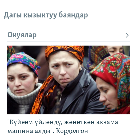
Дагы кызыктуу баяндар
Окуялар
"Күйөөм үйлөндү, жөнөткөн акчама
машина алды". Кордолгон