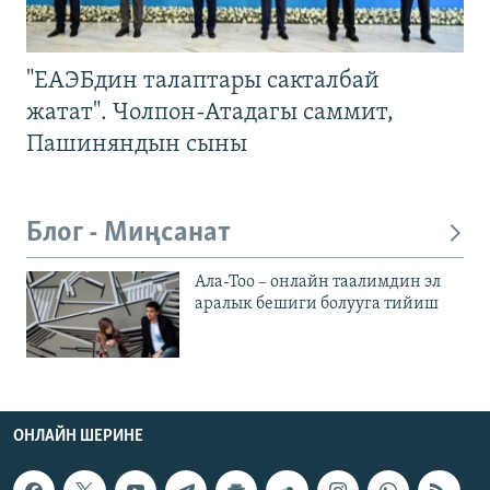
"ЕАЭБдин талаптары сакталбай
жатат". Чолпон-Атадагы саммит,
Пашиняндын сыны
Блог - Миңсанат
Ала-Тоо – онлайн таалимдин эл
аралык бешиги болууга тийиш
ОНЛАЙН ШЕРИНЕ