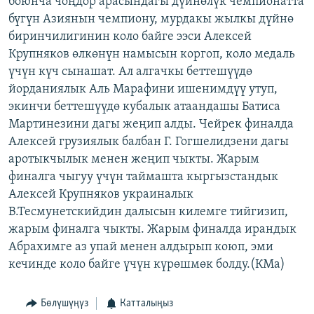
боюнча чоңдор арасындагы дүйнөлүк чемпионатта
ОНЛАЙН ШЕРИНЕ
ЭЖЕ-СИҢДИЛЕР
бүгүн Азиянын чемпиону, мурдакы жылкы дүйнө
биринчилигинин коло байге ээси Алексей
АЗАТТЫК+
Крупняков өлкөнүн намысын коргоп, коло медаль
ЫҢГАЙСЫЗ СУРООЛОР
үчүн күч сынашат. Ал алгачкы беттешүүдө
йорданиялык Аль Марафини ишенимдүү утуп,
экинчи беттешүүдө кубалык атаандашы Батиса
ЭЕ/АРнун бардык сайттары
Мартинезини дагы жеңип алды. Чейрек финалда
Алексей грузиялык балбан Г. Гогшелидзени дагы
аротыкчылык менен жеңип чыкты. Жарым
финалга чыгуу үчүн таймашта кыргызстандык
Алексей Крупняков украиналык
В.Тесмунетскийдин далысын килемге тийгизип,
жарым финалга чыкты. Жарым финалда ирандык
Абрахимге аз упай менен алдырып коюп, эми
кечинде коло байге үчүн күрөшмөк болду.(КМа)
Бөлүшүңүз
Катталыңыз