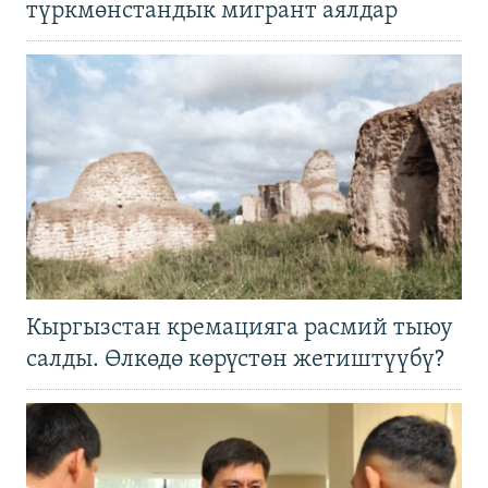
түркмөнстандык мигрант аялдар
Кыргызстан кремацияга расмий тыюу
салды. Өлкөдө көрүстөн жетиштүүбү?