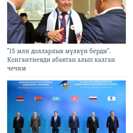
"15 млн долларлык мүлкүн берди".
Конгантиевди абактан алып калган
чечим