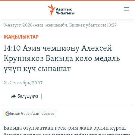
Линктер
Мазмунга
өтүңүз
9-Август, 2026-жыл, жекшемби, Бишкек убактысы 13:27
Навигацияга
ЖАҢЫЛЫКТАР
өтүңүз
ЖАҢЫЛЫКТАР
КЫРГЫЗСТАН
Издөөгө
14:10 Азия чемпиону Алексей
салыңыз
ДҮЙНӨ
КЫРГЫЗСТАН
Крупняков Бакыда коло медаль
УКРАИНА
САЯСАТ
ДҮЙНӨ
үчүн күч сынашат
АТАЙЫН ИЛИКТӨӨ
ЭКОНОМИКА
БОРБОР АЗИЯ
21-Сентябрь, 2007
ТВ ПРОГРАММАЛАР
МАДАНИЯТ
Бөлүшүңүз
ПОДКАСТ
БҮГҮН АЗАТТЫКТА
ӨЗГӨЧӨ ПИКИР
ЭКСПЕРТТЕР ТАЛДАЙТ
Бизди Google'дан табыңыз
БИЗ ЖАНА ДҮЙНӨ
Русский
Бакыда өтүп жаткан грек-рим жана эркин күрөш
ДАНИСТЕ