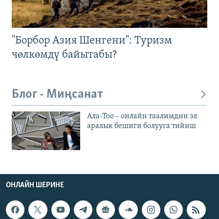
"Борбор Азия Шенгени": Туризм
чөлкөмдү байытабы?
Блог - Миңсанат
Ала-Тоо – онлайн таалимдин эл
аралык бешиги болууга тийиш
ОНЛАЙН ШЕРИНЕ