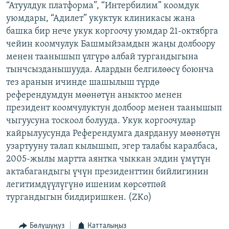
“Атуулдук платформа”, “Интербилим” коомдук
ОНЛАЙН ШЕРИНЕ
ЭЖЕ-СИҢДИЛЕР
уюмдары, “Адилет” укуктук клиникасы жана
АЗАТТЫК+
башка бир нече укук коргоочу уюмдар 21-октябрга
чейин коомчулук Башмыйзамдын жаңы долбоору
ЫҢГАЙСЫЗ СУРООЛОР
менен таанышып үлгүрө албай тургандыгына
тынчсызданышууда. Алардын белгилөөсү боюнча
ЭЕ/АРнун бардык сайттары
тез аранын ичинде шашылыш түрдө
референдумдун мөөнөтүн аныктоо менен
президент коомчулуктун долбоор менен таанышып
чыгуусуна тоскоол болууда. Укук коргоочулар
кайрылуусунда Референдумга даярдануу мөөнөтүн
узартууну талап кылышып, эгер талабы каралбаса,
2005-жылы мартта аянтка чыккан элдин үмүтүн
актабагандыгы үчүн президенттин бийлигинин
легитимдүүлүгүнө ишеним көрсөтпөй
тургандыгын билдиришкен. (ZKo)
Бөлүшүңүз
Катталыңыз