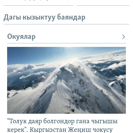
Дагы кызыктуу баяндар
Окуялар
"Толук даяр болгондор гана чыгышы
керек". Кыргызстан Жеңиш чокусу