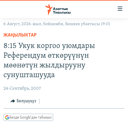
Линктер
Мазмунга
өтүңүз
6-Август, 2026-жыл, бейшемби, Бишкек убактысы 19:01
Навигацияга
ЖАҢЫЛЫКТАР
өтүңүз
ЖАҢЫЛЫКТАР
КЫРГЫЗСТАН
Издөөгө
8:15 Укук коргоо уюмдары
салыңыз
ДҮЙНӨ
КЫРГЫЗСТАН
Референдум өткөрүүнүн
УКРАИНА
САЯСАТ
ДҮЙНӨ
мөөнөтүн жылдырууну
АТАЙЫН ИЛИКТӨӨ
ЭКОНОМИКА
БОРБОР АЗИЯ
сунушташууда
ТВ ПРОГРАММАЛАР
МАДАНИЯТ
24-Сентябрь, 2007
ПОДКАСТ
БҮГҮН АЗАТТЫКТА
Бөлүшүңүз
ӨЗГӨЧӨ ПИКИР
ЭКСПЕРТТЕР ТАЛДАЙТ
БИЗ ЖАНА ДҮЙНӨ
Русский
Бизди Google'дан табыңыз
ДАНИСТЕ