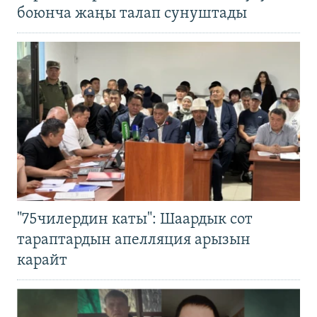
боюнча жаңы талап сунуштады
"75чилердин каты": Шаардык сот
тараптардын апелляция арызын
карайт