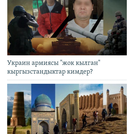
Украин армиясы "жок кылган"
кыргызстандыктар кимдер?