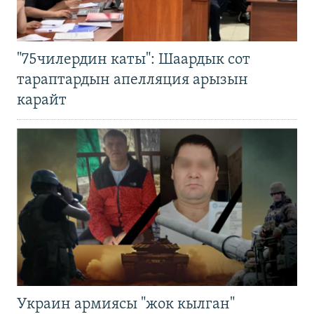
"75чилердин каты": Шаардык сот
тараптардын апелляция арызын
карайт
Украин армиясы "жок кылган"