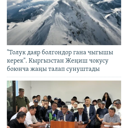
"Толук даяр болгондор гана чыгышы
керек". Кыргызстан Жеңиш чокусу
боюнча жаңы талап сунуштады