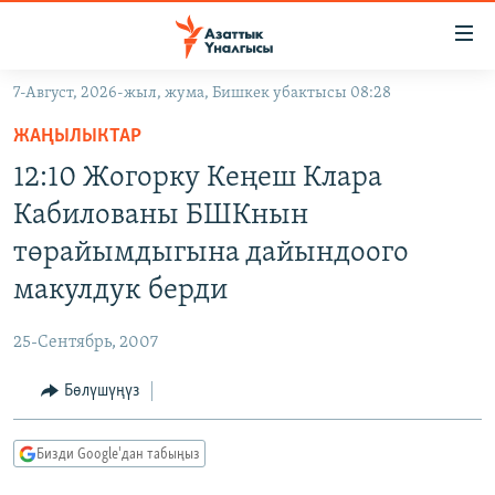
Линктер
Мазмунга
өтүңүз
7-Август, 2026-жыл, жума, Бишкек убактысы 08:28
Навигацияга
ЖАҢЫЛЫКТАР
өтүңүз
ЖАҢЫЛЫКТАР
КЫРГЫЗСТАН
Издөөгө
12:10 Жогорку Кеңеш Клара
салыңыз
ДҮЙНӨ
КЫРГЫЗСТАН
Кабилованы БШКнын
УКРАИНА
САЯСАТ
ДҮЙНӨ
төрайымдыгына дайындоого
АТАЙЫН ИЛИКТӨӨ
ЭКОНОМИКА
БОРБОР АЗИЯ
макулдук берди
ТВ ПРОГРАММАЛАР
МАДАНИЯТ
25-Сентябрь, 2007
ПОДКАСТ
БҮГҮН АЗАТТЫКТА
Бөлүшүңүз
ӨЗГӨЧӨ ПИКИР
ЭКСПЕРТТЕР ТАЛДАЙТ
БИЗ ЖАНА ДҮЙНӨ
Русский
Бизди Google'дан табыңыз
ДАНИСТЕ