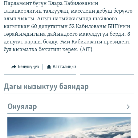
Парламент бүгүн Клара Кабилованын
ОНЛАЙН ШЕРИНЕ
ЭЖЕ-СИҢДИЛЕР
талапкерлигин талкуулап, маселени добуш берүүгө
АЗАТТЫК+
алып чыкты. Анын натыйжасында шайлоого
катышкан 60 депутаттын 52 Кабилованы БШКнын
ЫҢГАЙСЫЗ СУРООЛОР
төрайымдыгына дайындоого макулдугун берди. 8
депутат каршы болду. Эми Кабилованы президент
ЭЕ/АРнун бардык сайттары
бул кызматка бекитиш керек. (AiT)
Бөлүшүңүз
Катталыңыз
Дагы кызыктуу баяндар
Окуялар