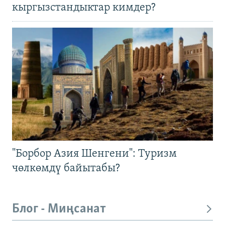
кыргызстандыктар кимдер?
"Борбор Азия Шенгени": Туризм
чөлкөмдү байытабы?
Блог - Миңсанат