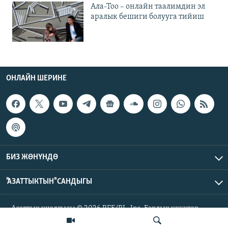
Ала-Тоо – онлайн таалимдин эл
аралык бешиги болууга тийиш
ОНЛАЙН ШЕРИНЕ
БИЗ ЖӨНҮНДӨ
"АЗАТТЫКТЫН" САНДЫГЫ
Азаттык үналгысы © 2026 RFE/RL, Inc. Бардык укуктар
корголгон.