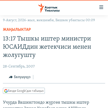
Линктер
Мазмунга
өтүңүз
9-Август, 2026-жыл, жекшемби, Бишкек убактысы 00:09
Навигацияга
ЖАҢЫЛЫКТАР
өтүңүз
ЖАҢЫЛЫКТАР
КЫРГЫЗСТАН
Издөөгө
13:17 Тышкы иштер министри
салыңыз
ДҮЙНӨ
КЫРГЫЗСТАН
ЮСАИДдин жетекчиси менен
УКРАИНА
САЯСАТ
ДҮЙНӨ
жолугушту
АТАЙЫН ИЛИКТӨӨ
ЭКОНОМИКА
БОРБОР АЗИЯ
28-Сентябрь, 2007
ТВ ПРОГРАММАЛАР
МАДАНИЯТ
Бөлүшүңүз
ПОДКАСТ
БҮГҮН АЗАТТЫКТА
ӨЗГӨЧӨ ПИКИР
ЭКСПЕРТТЕР ТАЛДАЙТ
Бизди Google'дан табыңыз
БИЗ ЖАНА ДҮЙНӨ
Русский
Учурда Вашингтондо жүргөн тышкы иштер
ДАНИСТЕ