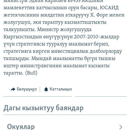
министри Эднан Карабаев кечээ АКШнын
ОНЛАЙН ШЕРИНЕ
ЭЖЕ-СИҢДИЛЕР
мамлекеттик катчысынын орун басары, ЮСАИД
жетекчисинин милдетин аткаруучу Х. Форе менен
АЗАТТЫК+
жолугушуп, эки тараптуу кызматташтыкты
ЫҢГАЙСЫЗ СУРООЛОР
талкуулашты. Министр жолугушууда
Кыргызстандын өнүгүүсүнүн 2007-2010-жылдар
үчүн стратегиясы тууралуу маалымат берип,
ЭЕ/АРнун бардык сайттары
стратегияга кирген инвестициялык долбоорлорду
тапшырды. Мындай маалыматты бүгүн тышкы
иштер министрлигинин маалымат кызматы
таратты. (BuS)
Бөлүшүңүз
Катталыңыз
Дагы кызыктуу баяндар
Окуялар