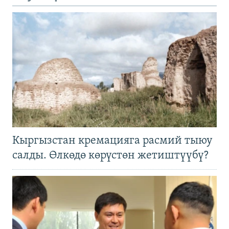
Кыргызстан кремацияга расмий тыюу
салды. Өлкөдө көрүстөн жетиштүүбү?