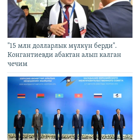
"15 млн долларлык мүлкүн берди".
Конгантиевди абактан алып калган
чечим