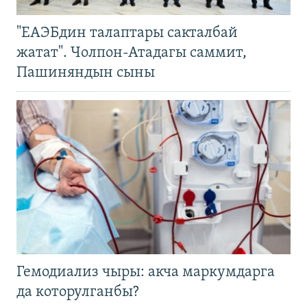
"ЕАЭБдин талаптары сакталбай
жатат". Чолпон-Атадагы саммит,
Пашиняндын сыны
Гемодиализ чыры: акча маркумдарга
да которулганбы?