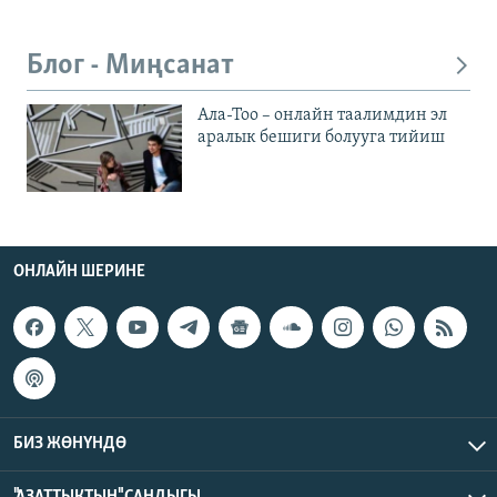
Блог - Миңсанат
Ала-Тоо – онлайн таалимдин эл
аралык бешиги болууга тийиш
ОНЛАЙН ШЕРИНЕ
БИЗ ЖӨНҮНДӨ