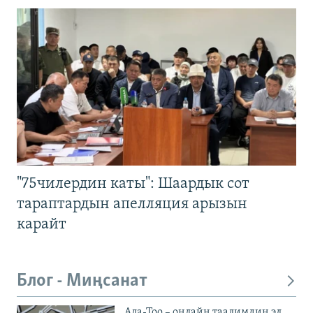
"75чилердин каты": Шаардык сот
тараптардын апелляция арызын
карайт
Блог - Миңсанат
Ала-Тоо – онлайн таалимдин эл