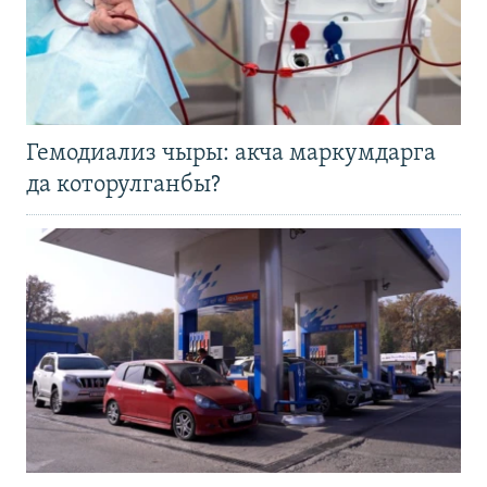
Гемодиализ чыры: акча маркумдарга
да которулганбы?