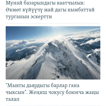
Мунай базарындагы каатчылык:
Өкмөт күйүүчү май дагы кымбаттай
турганын эскертти
"Мыкты даярдыгы барлар гана
чыксын". Жеңиш чокусу боюнча жаңы
талап