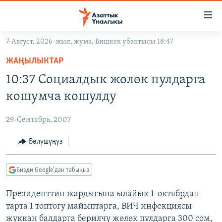
Линктер
Мазмунга
өтүңүз
7-Август, 2026-жыл, жума, Бишкек убактысы 18:47
Навигацияга
ЖАҢЫЛЫКТАР
өтүңүз
ЖАҢЫЛЫКТАР
КЫРГЫЗСТАН
Издөөгө
10:37 Социалдык жөлөк пулдарга
салыңыз
ДҮЙНӨ
КЫРГЫЗСТАН
кошумча кошулду
УКРАИНА
САЯСАТ
ДҮЙНӨ
29-Сентябрь, 2007
АТАЙЫН ИЛИКТӨӨ
ЭКОНОМИКА
БОРБОР АЗИЯ
ТВ ПРОГРАММАЛАР
Бөлүшүңүз
МАДАНИЯТ
ПОДКАСТ
БҮГҮН АЗАТТЫКТА
Бизди Google'дан табыңыз
ӨЗГӨЧӨ ПИКИР
ЭКСПЕРТТЕР ТАЛДАЙТ
Президенттин жардыгына ылайык 1-октябрдан
БИЗ ЖАНА ДҮЙНӨ
Русский
тарта 1 топтогу майыптарга, ВИЧ инфекциясы
ДАНИСТЕ
жуккан балдарга берилчү жөлөк пулдарга 300 сом,