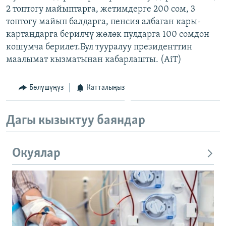
2 топтогу майыптарга, жетимдерге 200 сом, 3
ОНЛАЙН ШЕРИНЕ
ЭЖЕ-СИҢДИЛЕР
топтогу майып балдарга, пенсия албаган кары-
АЗАТТЫК+
картаңдарга берилчү жөлөк пулдарга 100 сомдон
ЫҢГАЙСЫЗ СУРООЛОР
кошумча берилет.Бул тууралуу президенттин
маалымат кызматынан кабарлашты. (AiT)
ЭЕ/АРнун бардык сайттары
Бөлүшүңүз
Катталыңыз
Дагы кызыктуу баяндар
Окуялар