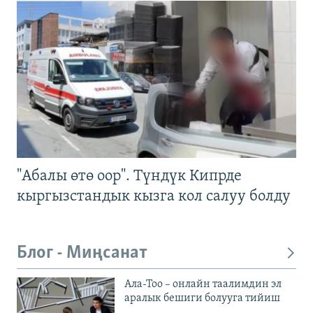
"Абалы өтө оор". Түндүк Кипрде
кыргызстандык кызга кол салуу болду
Блог - Миңсанат
Ала-Тоо – онлайн таалимдин эл
аралык бешиги болууга тийиш