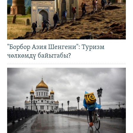
"Борбор Азия Шенгени": Туризм
чөлкөмдү байытабы?