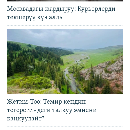
Москвадагы жардыруу: Курьерлерди
текшерүү күч алды
Жетим-Тоо: Темир кендин
тегерегиндеги талкуу эмнени
каңкуулайт?