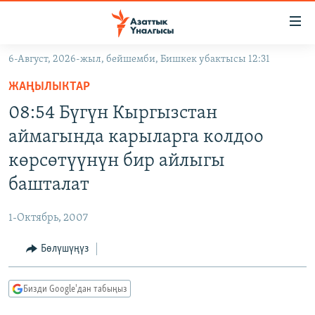
Линктер
Мазмунга
өтүңүз
6-Август, 2026-жыл, бейшемби, Бишкек убактысы 12:31
Навигацияга
ЖАҢЫЛЫКТАР
өтүңүз
ЖАҢЫЛЫКТАР
КЫРГЫЗСТАН
Издөөгө
08:54 Бүгүн Кыргызстан
салыңыз
ДҮЙНӨ
КЫРГЫЗСТАН
аймагында карыларга колдоо
УКРАИНА
САЯСАТ
ДҮЙНӨ
көрсөтүүнүн бир айлыгы
АТАЙЫН ИЛИКТӨӨ
ЭКОНОМИКА
БОРБОР АЗИЯ
башталат
ТВ ПРОГРАММАЛАР
МАДАНИЯТ
1-Октябрь, 2007
ПОДКАСТ
БҮГҮН АЗАТТЫКТА
Бөлүшүңүз
ӨЗГӨЧӨ ПИКИР
ЭКСПЕРТТЕР ТАЛДАЙТ
БИЗ ЖАНА ДҮЙНӨ
Русский
Бизди Google'дан табыңыз
ДАНИСТЕ