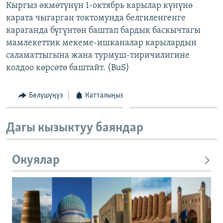
Кыргыз өкмөтүнүн 1-октябрь карылар күнүнө
ОНЛАЙН ШЕРИНЕ
ЭЖЕ-СИҢДИЛЕР
карата чыгарган токтомунда белгиленгенге
АЗАТТЫК+
караганда бүгүнтөн баштап бардык баскычтагы
мамлекеттик мекеме-ишканалар карылардын
ЫҢГАЙСЫЗ СУРООЛОР
саламаттыгына жана турмуш-тиричилигине
колдоо көрсөтө баштайт. (BuS)
ЭЕ/АРнун бардык сайттары
Бөлүшүңүз
Катталыңыз
Дагы кызыктуу баяндар
Окуялар