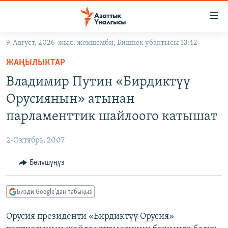
Линктер
Мазмунга
өтүңүз
9-Август, 2026-жыл, жекшемби, Бишкек убактысы 13:42
Навигацияга
ЖАҢЫЛЫКТАР
өтүңүз
ЖАҢЫЛЫКТАР
КЫРГЫЗСТАН
Издөөгө
Владимир Путин «Бирдиктүү
салыңыз
ДҮЙНӨ
КЫРГЫЗСТАН
Орусиянын» атынан
УКРАИНА
САЯСАТ
ДҮЙНӨ
парламенттик шайлоого катышат
АТАЙЫН ИЛИКТӨӨ
ЭКОНОМИКА
БОРБОР АЗИЯ
2-Октябрь, 2007
ТВ ПРОГРАММАЛАР
МАДАНИЯТ
Бөлүшүңүз
ПОДКАСТ
БҮГҮН АЗАТТЫКТА
ӨЗГӨЧӨ ПИКИР
ЭКСПЕРТТЕР ТАЛДАЙТ
Бизди Google'дан табыңыз
БИЗ ЖАНА ДҮЙНӨ
Русский
Орусия президенти «Бирдиктүү Орусия»
ДАНИСТЕ