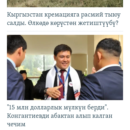
Кыргызстан кремацияга расмий тыюу
салды. Өлкөдө көрүстөн жетиштүүбү?
"15 млн долларлык мүлкүн берди".
Конгантиевди абактан алып калган
чечим