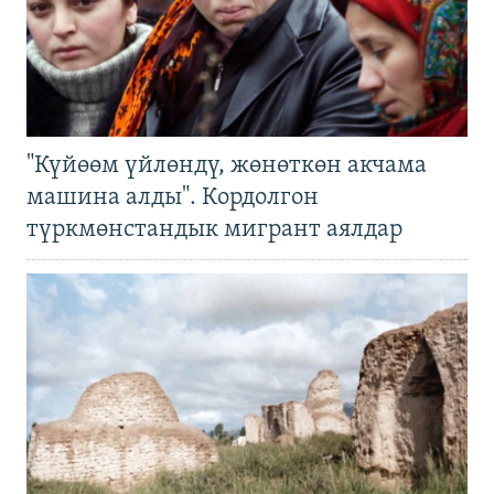
"Күйөөм үйлөндү, жөнөткөн акчама
машина алды". Кордолгон
түркмөнстандык мигрант аялдар