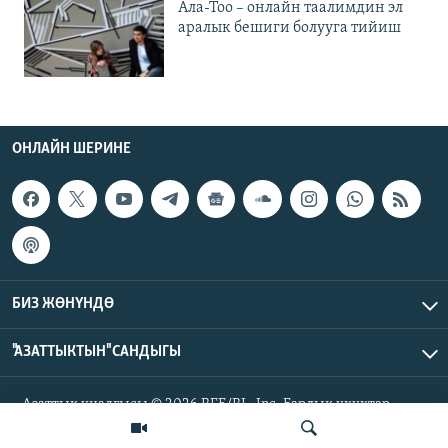
Ала-Тоо – онлайн таалимдин эл
аралык бешиги болууга тийиш
ОНЛАЙН ШЕРИНЕ
БИЗ ЖӨНҮНДӨ
"АЗАТТЫКТЫН" САНДЫГЫ
Азаттык үналгысы © 2026 RFE/RL, Inc. Бардык укуктар
корголгон.