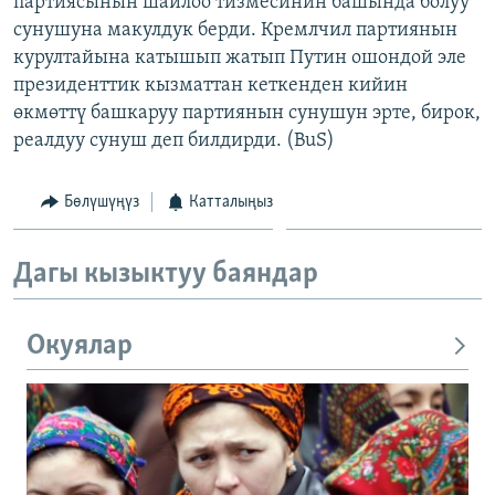
партиясынын шайлоо тизмесинин башында болуу
ОНЛАЙН ШЕРИНЕ
ЭЖЕ-СИҢДИЛЕР
сунушуна макулдук берди. Кремлчил партиянын
курултайына катышып жатып Путин ошондой эле
АЗАТТЫК+
президенттик кызматтан кеткенден кийин
ЫҢГАЙСЫЗ СУРООЛОР
өкмөттү башкаруу партиянын сунушун эрте, бирок,
реалдуу сунуш деп билдирди. (BuS)
ЭЕ/АРнун бардык сайттары
Бөлүшүңүз
Катталыңыз
Дагы кызыктуу баяндар
Окуялар