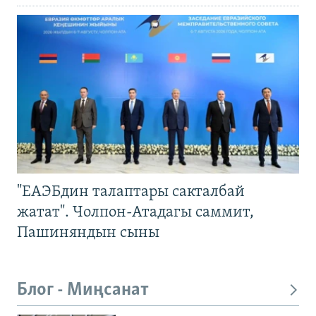
"ЕАЭБдин талаптары сакталбай
жатат". Чолпон-Атадагы саммит,
Пашиняндын сыны
Блог - Миңсанат