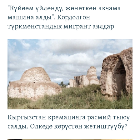
"Күйөөм үйлөндү, жөнөткөн акчама
машина алды". Кордолгон
түркмөнстандык мигрант аялдар
Кыргызстан кремацияга расмий тыюу
салды. Өлкөдө көрүстөн жетиштүүбү?