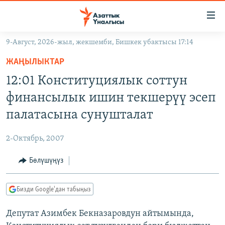
Линктер
Мазмунга
өтүңүз
9-Август, 2026-жыл, жекшемби, Бишкек убактысы 17:14
Навигацияга
ЖАҢЫЛЫКТАР
өтүңүз
ЖАҢЫЛЫКТАР
КЫРГЫЗСТАН
Издөөгө
12:01 Конституциялык соттун
салыңыз
ДҮЙНӨ
КЫРГЫЗСТАН
финансылык ишин текшерүү эсеп
УКРАИНА
САЯСАТ
ДҮЙНӨ
палатасына сунушталат
АТАЙЫН ИЛИКТӨӨ
ЭКОНОМИКА
БОРБОР АЗИЯ
2-Октябрь, 2007
ТВ ПРОГРАММАЛАР
МАДАНИЯТ
Бөлүшүңүз
ПОДКАСТ
БҮГҮН АЗАТТЫКТА
ӨЗГӨЧӨ ПИКИР
ЭКСПЕРТТЕР ТАЛДАЙТ
Бизди Google'дан табыңыз
БИЗ ЖАНА ДҮЙНӨ
Русский
Депутат Азимбек Бекназаровдун айтымында,
ДАНИСТЕ