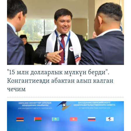
"15 млн долларлык мүлкүн берди".
Конгантиевди абактан алып калган
чечим