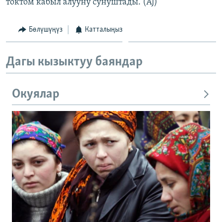
токтом кабыл алууну сунуштады. (AJ)
Бөлүшүңүз
Катталыңыз
Дагы кызыктуу баяндар
Окуялар