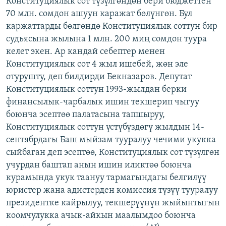
Конституциялык сот түзүлгөндөн бери бюджеттен
ОНЛАЙН ШЕРИНЕ
ЭЖЕ-СИҢДИЛЕР
70 млн. сомдон ашуун каражат бөлүнгөн. Бул
каржаттарды бөлгөндө Конституциялык соттун бир
АЗАТТЫК+
судьясына жылына 1 млн. 200 миң сомдон туура
ЫҢГАЙСЫЗ СУРООЛОР
келет экен. Ар кандай себептер менен
Конституциялык сот 4 жыл ишебей, жөн эле
отурушту, деп билдирди Бекназаров. Депутат
ЭЕ/АРнун бардык сайттары
Конституциялык соттун 1993-жылдан берки
финансылык-чарбалык ишин текшерип чыгуу
боюнча эсептөө палатасына тапшыруу,
Конституциялык соттун үстүбүздөгү жылдын 14-
сентябрдагы Баш мыйзам тууралуу чечими укукка
сыйбаган деп эсептөө, Конституциялык сот түзүлгөн
учурдан баштап анын ишин иликтөө боюнча
курамында укук таануу тармагындагы белгилүү
юристер жана адистерден комиссия түзүү тууралуу
президентке кайрылуу, текшерүүнүн жыйынтыгын
коомчулукка ачык-айкын маалымдоо боюнча