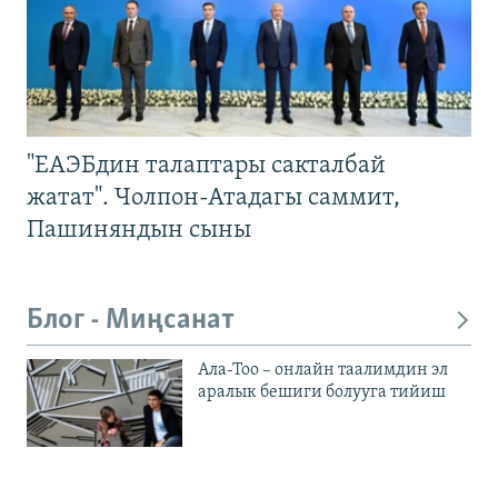
"ЕАЭБдин талаптары сакталбай
жатат". Чолпон-Атадагы саммит,
Пашиняндын сыны
Блог - Миңсанат
Ала-Тоо – онлайн таалимдин эл
аралык бешиги болууга тийиш