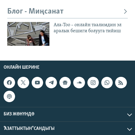
Блог - Миңсанат
Ала-Тоо – онлайн таалимдин эл
аралык бешиги болууга тийиш
ОНЛАЙН ШЕРИНЕ
БИЗ ЖӨНҮНДӨ
"АЗАТТЫКТЫН" САНДЫГЫ