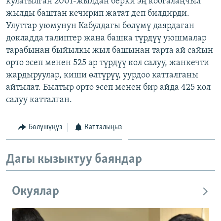
кулатылган 2001-жылдан берки эң коогалаңчыл
ОНЛАЙН ШЕРИНЕ
ЭЖЕ-СИҢДИЛЕР
жылды баштан кечирип жатат деп билдирди.
Улуттар уюмунун Кабулдагы бөлүмү даярдаган
АЗАТТЫК+
докладда талиптер жана башка түрдүү уюшмалар
ЫҢГАЙСЫЗ СУРООЛОР
тарабынан быйылкы жыл башынан тарта ай сайын
орто эсеп менен 525 ар түрдүү кол салуу, жанкечти
жардыруулар, киши өлтүрүү, уурдоо катталганы
ЭЕ/АРнун бардык сайттары
айтылат. Былтыр орто эсеп менен бир айда 425 кол
салуу катталган.
Бөлүшүңүз
Катталыңыз
Дагы кызыктуу баяндар
Окуялар