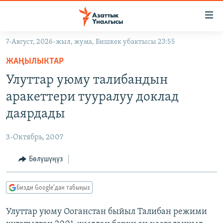
Линктер
Мазмунга
өтүңүз
7-Август, 2026-жыл, жума, Бишкек убактысы 23:55
Навигацияга
ЖАҢЫЛЫКТАР
өтүңүз
ЖАҢЫЛЫКТАР
КЫРГЫЗСТАН
Издөөгө
Улуттар уюму талибандын
салыңыз
ДҮЙНӨ
КЫРГЫЗСТАН
аракеттери тууралуу доклад
УКРАИНА
САЯСАТ
ДҮЙНӨ
даярдады
АТАЙЫН ИЛИКТӨӨ
ЭКОНОМИКА
БОРБОР АЗИЯ
3-Октябрь, 2007
ТВ ПРОГРАММАЛАР
МАДАНИЯТ
Бөлүшүңүз
ПОДКАСТ
БҮГҮН АЗАТТЫКТА
ӨЗГӨЧӨ ПИКИР
ЭКСПЕРТТЕР ТАЛДАЙТ
Бизди Google'дан табыңыз
БИЗ ЖАНА ДҮЙНӨ
Русский
Улуттар уюму Ооганстан быйыл Талибан режими
ДАНИСТЕ