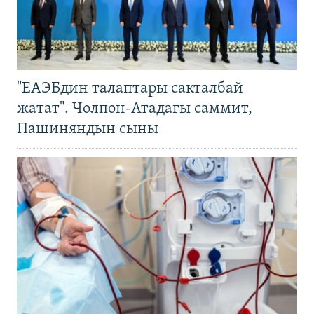
"ЕАЭБдин талаптары сакталбай
жатат". Чолпон-Атадагы саммит,
Пашиняндын сыны