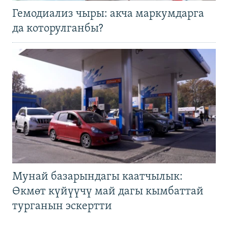
Гемодиализ чыры: акча маркумдарга
да которулганбы?
Мунай базарындагы каатчылык:
Өкмөт күйүүчү май дагы кымбаттай
турганын эскертти