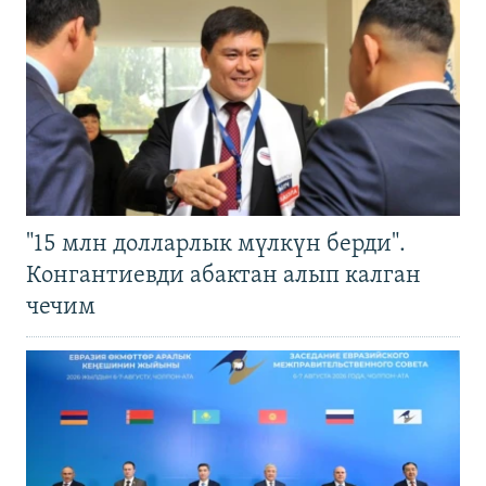
"15 млн долларлык мүлкүн берди".
Конгантиевди абактан алып калган
чечим