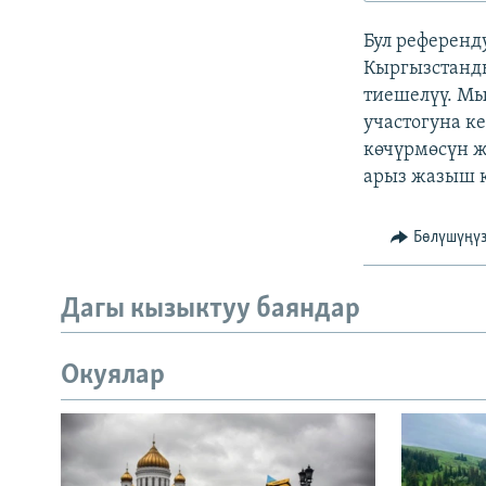
ЭЖЕ-СИҢДИЛЕР
Бул референд
АЗАТТЫК+
Кыргызстанды
ЫҢГАЙСЫЗ СУРООЛОР
тиешелүү. Мы
участогуна к
көчүрмөсүн ж
арыз жазыш к
Бөлүшүңү
Дагы кызыктуу баяндар
Окуялар