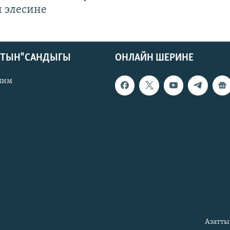
 элесине
КТЫН" САНДЫГЫ
ОНЛАЙН ШЕРИНЕ
лим
Азатты