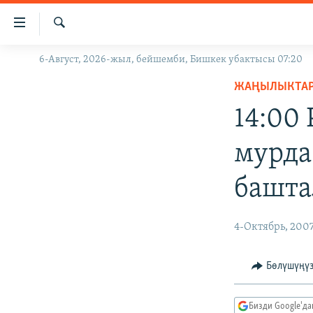
Линктер
Мазмунга
өтүңүз
Издөө
6-Август, 2026-жыл, бейшемби, Бишкек убактысы 07:20
ЖАҢЫЛЫКТАР
Навигацияга
өтүңүз
ЖАҢЫЛЫКТА
КЫРГЫЗСТАН
Издөөгө
14:00
ДҮЙНӨ
КЫРГЫЗСТАН
салыңыз
УКРАИНА
САЯСАТ
ДҮЙНӨ
мурда
АТАЙЫН ИЛИКТӨӨ
ЭКОНОМИКА
БОРБОР АЗИЯ
башта
ТВ ПРОГРАММАЛАР
МАДАНИЯТ
ПОДКАСТ
БҮГҮН АЗАТТЫКТА
4-Октябрь, 200
ӨЗГӨЧӨ ПИКИР
ЭКСПЕРТТЕР ТАЛДАЙТ
БИЗ ЖАНА ДҮЙНӨ
Бөлүшүңү
ДАНИСТЕ
Бизди Google'д