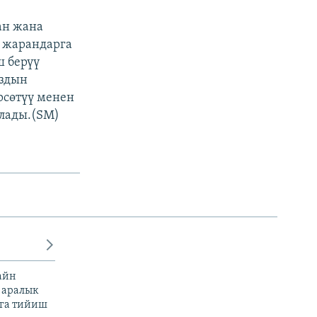
ан жана
н жарандарга
ш берүү
аздын
рсөтүү менен
лады.(SM)
айн
 аралык
га тийиш