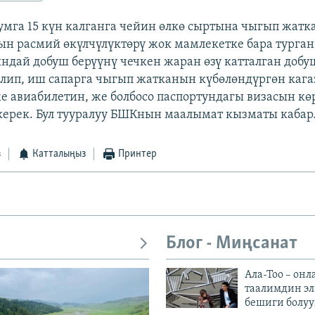
умга 15 күн калганга чейин өлкө сыртына чыгып жатк
н расмий өкүлчүлүктөрү жок мамлекетке бара турга
ндай добуш берүүнү чечкен жаран өзү катталган добу
елип, иш сапарга чыгып жатканын күбөлөндүргөн каг
е авиабилетин, же болбосо паспортундагы визасын кө
ерек. Бул тууралуу БШКнын маалымат кызматы кабар
з
Катталыңыз
Принтер
Блог - Миңсанат
Ала-Тоо – онл
таалимдин эл
бешиги болуу