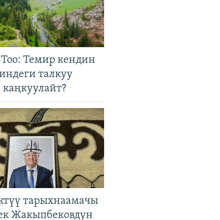
Тоо: Темир кендин
гиндеги талкуу
 каңкуулайт?
ктүү тарыхнаамачы
к Жакыпбековдун