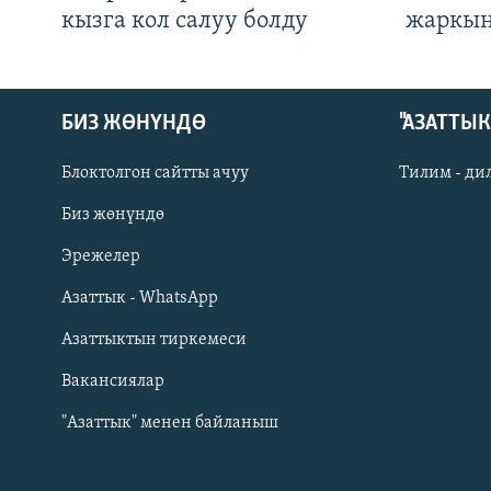
кызга кол салуу болду
жаркын
БИЗ ЖӨНҮНДӨ
"АЗАТТЫ
Блоктолгон сайтты ачуу
Тилим - ди
Биз жөнүндө
Русский
Эрежелер
Азаттык - WhatsApp
ОНЛАЙН ШЕРИНЕ
Азаттыктын тиркемеси
Вакансиялар
"Азаттык" менен байланыш
ЭЕ/АРнун бардык сайттары