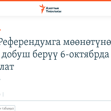
Р
 Референдумга мөөнөтүн
 добуш берүү 6-октябрда
лат
7
з
ан табыңыз