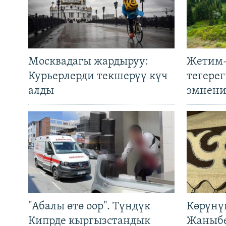
Москвадагы жардыруу:
Жетим-
Курьерлерди текшерүү күч
тегере
алды
эмнени
"Абалы өтө оор". Түндүк
Көрүнү
Кипрде кыргызстандык
Жаныбе