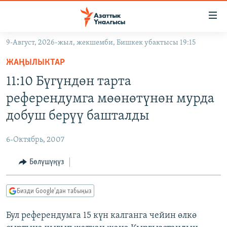
Линктер
Мазмунга
өтүңүз
9-Август, 2026-жыл, жекшемби, Бишкек убактысы 19:15
Навигацияга
ЖАҢЫЛЫКТАР
өтүңүз
ЖАҢЫЛЫКТАР
КЫРГЫЗСТАН
Издөөгө
11:10 Бүгүндөн тарта
салыңыз
ДҮЙНӨ
КЫРГЫЗСТАН
референдумга мөөнөтүнөн мурда
УКРАИНА
САЯСАТ
ДҮЙНӨ
добуш берүү башталды
АТАЙЫН ИЛИКТӨӨ
ЭКОНОМИКА
БОРБОР АЗИЯ
6-Октябрь, 2007
ТВ ПРОГРАММАЛАР
МАДАНИЯТ
Бөлүшүңүз
ПОДКАСТ
БҮГҮН АЗАТТЫКТА
ӨЗГӨЧӨ ПИКИР
ЭКСПЕРТТЕР ТАЛДАЙТ
Бизди Google'дан табыңыз
БИЗ ЖАНА ДҮЙНӨ
Русский
Бул референдумга 15 күн калганга чейин өлкө
ДАНИСТЕ