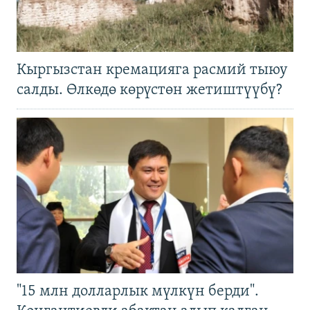
Кыргызстан кремацияга расмий тыюу
салды. Өлкөдө көрүстөн жетиштүүбү?
"15 млн долларлык мүлкүн берди".