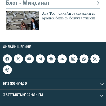
Блог - Миңсанат
Ала-Тоо – онлайн таалимдин эл
аралык бешиги болууга тийиш
ОНЛАЙН ШЕРИНЕ
БИЗ ЖӨНҮНДӨ
"АЗАТТЫКТЫН" САНДЫГЫ