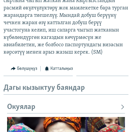
сыртына чыгып жаткан жана Кыргызстандын
ОНЛАЙН ШЕРИНЕ
ЭЖЕ-СИҢДИЛЕР
расмий өкүлчүлүктөрү жок мамлекетке бара турган
жарандарга тиешелүү. Мындай добуш берүүнү
АЗАТТЫК+
чечкен жаран өзү катталган добуш берүү
ЫҢГАЙСЫЗ СУРООЛОР
участогуна келип, иш сапарга чыгып жатканын
күбөлөндүргөн кагаздын көчүрмөсүн же
авиабилетин, же болбосо паспортундагы визасын
ЭЕ/АРнун бардык сайттары
көрсөтүү менен арыз жазыш керек. (SM)
Бөлүшүңүз
Катталыңыз
Дагы кызыктуу баяндар
Окуялар