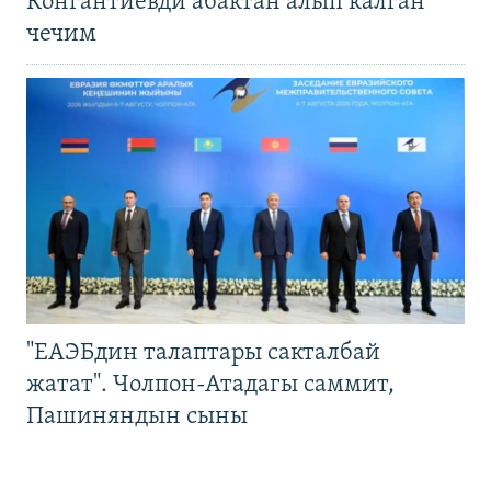
Конгантиевди абактан алып калган
чечим
"ЕАЭБдин талаптары сакталбай
жатат". Чолпон-Атадагы саммит,
Пашиняндын сыны