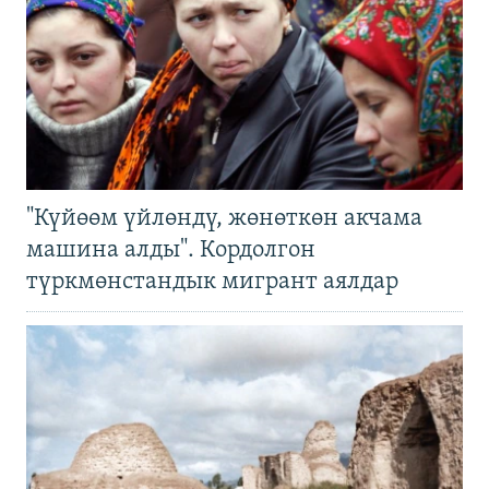
"Күйөөм үйлөндү, жөнөткөн акчама
машина алды". Кордолгон
түркмөнстандык мигрант аялдар