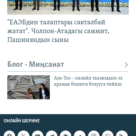
"ЕАЭБдин талаптары сакталбай
жатат". Чолпон-Атадагы саммит,
Пашиняндын сыны
Блог - Миңсанат
Ала-Тоо – онлайн таалимдин эл
аралык бешиги болууга тийиш
ОНЛАЙН ШЕРИНЕ