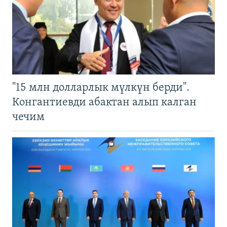
"15 млн долларлык мүлкүн берди".
Конгантиевди абактан алып калган
чечим