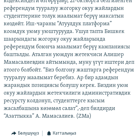
кодексиндеги өзгөрүүлөр, 21-октябрга белгиленген
ОНЛАЙН ШЕРИНЕ
ЭЖЕ-СИҢДИЛЕР
референдум тууралуу жогорку окуу жайлардын
студенттерине толук маалымат берүү максатын
АЗАТТЫК+
көздөйт. Иш-чараны “Атуулдук платформа”
ЫҢГАЙСЫЗ СУРООЛОР
коомдук уюму уюштурууда. Ушул тапта Бишкек
шаарындагы жогорку окуу жайларында
референдум боюнча маалымат берүү кампаниясы
ЭЕ/АРнун бардык сайттары
башталды. Аталган уюмдун жетекчиси Алишер
Мамасалиевдин айтымында, муну үгүт иштери деп
атоого болбойт. “Биз болгону жаштарга референдум
тууралуу маалымат беребиз. Ар бир адамдын
жарандык позициясы болушу керек. Биздин уюм
окуу жайлардын жетекчилиги административдик
ресурсту колдонуп, студенттерге кысым
жасалбашына көзөмөл салат”,-деп билдирди
“Азаттыкка” А. Мамасалиев. (ZMa)
Бөлүшүңүз
Катталыңыз