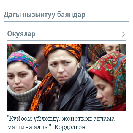
Дагы кызыктуу баяндар
Окуялар
"Күйөөм үйлөндү, жөнөткөн акчама
машина алды". Кордолгон