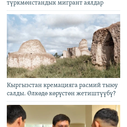
түркмөнстандык мигрант аялдар
Кыргызстан кремацияга расмий тыюу
салды. Өлкөдө көрүстөн жетиштүүбү?