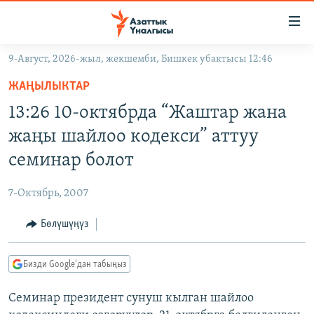
Линктер
Мазмунга
өтүңүз
9-Август, 2026-жыл, жекшемби, Бишкек убактысы 12:46
Навигацияга
ЖАҢЫЛЫКТАР
өтүңүз
ЖАҢЫЛЫКТАР
КЫРГЫЗСТАН
Издөөгө
13:26 10-октябрда “Жаштар жана
салыңыз
ДҮЙНӨ
КЫРГЫЗСТАН
жаңы шайлоо кодекси” аттуу
УКРАИНА
САЯСАТ
ДҮЙНӨ
семинар болот
АТАЙЫН ИЛИКТӨӨ
ЭКОНОМИКА
БОРБОР АЗИЯ
7-Октябрь, 2007
ТВ ПРОГРАММАЛАР
МАДАНИЯТ
Бөлүшүңүз
ПОДКАСТ
БҮГҮН АЗАТТЫКТА
ӨЗГӨЧӨ ПИКИР
ЭКСПЕРТТЕР ТАЛДАЙТ
Бизди Google'дан табыңыз
БИЗ ЖАНА ДҮЙНӨ
Русский
Семинар президент сунуш кылган шайлоо
ДАНИСТЕ