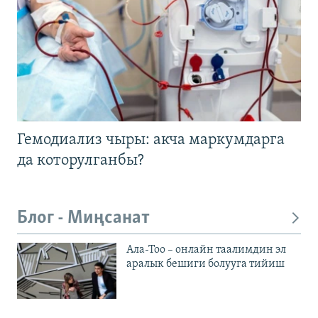
Гемодиализ чыры: акча маркумдарга
да которулганбы?
Блог - Миңсанат
Ала-Тоо – онлайн таалимдин эл
аралык бешиги болууга тийиш