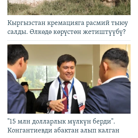
Кыргызстан кремацияга расмий тыюу
салды. Өлкөдө көрүстөн жетиштүүбү?
"15 млн долларлык мүлкүн берди".
Конгантиевди абактан алып калган