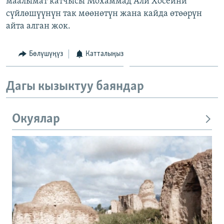
маалымат катчысы Мохаммад Али Хосеини
ОНЛАЙН ШЕРИНЕ
ЭЖЕ-СИҢДИЛЕР
сүйлөшүүнүн так мөөнөтүн жана кайда өтөөрүн
айта алган жок.
АЗАТТЫК+
ЫҢГАЙСЫЗ СУРООЛОР
Бөлүшүңүз
Катталыңыз
ЭЕ/АРнун бардык сайттары
Дагы кызыктуу баяндар
Окуялар