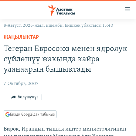
Линктер
Мазмунга
өтүңүз
8-Август, 2026-жыл, ишемби, Бишкек убактысы 15:40
Навигацияга
ЖАҢЫЛЫКТАР
өтүңүз
ЖАҢЫЛЫКТАР
КЫРГЫЗСТАН
Издөөгө
Тегеран Евросоюз менен ядролук
салыңыз
ДҮЙНӨ
КЫРГЫЗСТАН
сүйлөшүү жакында кайра
УКРАИНА
САЯСАТ
ДҮЙНӨ
уланаарын бышыктады
АТАЙЫН ИЛИКТӨӨ
ЭКОНОМИКА
БОРБОР АЗИЯ
7-Октябрь, 2007
ТВ ПРОГРАММАЛАР
МАДАНИЯТ
Бөлүшүңүз
ПОДКАСТ
БҮГҮН АЗАТТЫКТА
ӨЗГӨЧӨ ПИКИР
ЭКСПЕРТТЕР ТАЛДАЙТ
Бизди Google'дан табыңыз
БИЗ ЖАНА ДҮЙНӨ
Русский
Бирок, Ирандын тышкы иштер министрлигинин
ДАНИСТЕ