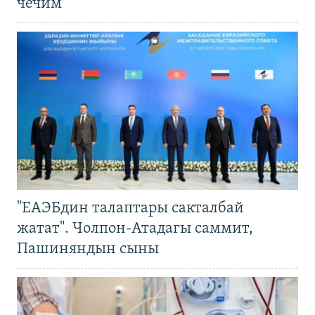
чечим
"ЕАЭБдин талаптары сакталбай
жатат". Чолпон-Атадагы саммит,
Пашиняндын сыны