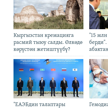
Кыргызстан кремацияга
"15 мл
расмий тыюу салды. Өлкөдө
берди"
көрүстөн жетиштүүбү?
абакта
"ЕАЭБдин талаптары
Гемоди