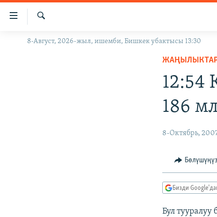
Линктер
Мазмунга
өтүңүз
Издөө
8-Август, 2026-жыл, ишемби, Бишкек убактысы 13:30
ЖАҢЫЛЫКТАР
Навигацияга
өтүңүз
ЖАҢЫЛЫКТА
КЫРГЫЗСТАН
Издөөгө
12:54
ДҮЙНӨ
КЫРГЫЗСТАН
салыңыз
УКРАИНА
САЯСАТ
ДҮЙНӨ
186 м
АТАЙЫН ИЛИКТӨӨ
ЭКОНОМИКА
БОРБОР АЗИЯ
ТВ ПРОГРАММАЛАР
МАДАНИЯТ
8-Октябрь, 200
ПОДКАСТ
БҮГҮН АЗАТТЫКТА
Бөлүшүңү
ӨЗГӨЧӨ ПИКИР
ЭКСПЕРТТЕР ТАЛДАЙТ
БИЗ ЖАНА ДҮЙНӨ
Бизди Google'д
ДАНИСТЕ
Бул тууралуу