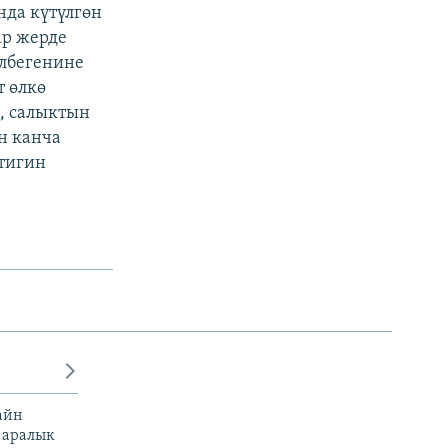
нда күтүлгөн
ар жерде
илбегенине
т өлкө
н, салыктын
н канча
ктигин
айн
 аралык