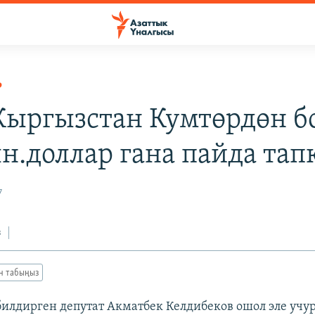
Р
 Кыргызстан Кумтөрдөн б
лн.доллар гана пайда тап
7
з
ан табыңыз
 билдирген депутат Акматбек Келдибеков ошол эле учу