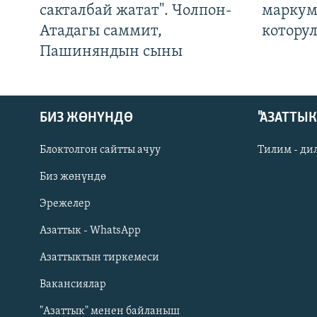
сакталбай жатат". Чолпон-
маркум
Атадагы саммит,
котору
Пашиняндын сыны
БИЗ ЖӨНҮНДӨ
"АЗАТТЫ
Блоктолгон сайтты ачуу
Тилим - ди
Биз жөнүндө
Русский
Эрежелер
Азаттык - WhatsApp
ОНЛАЙН ШЕРИНЕ
Азаттыктын тиркемеси
Вакансиялар
"Азаттык" менен байланыш