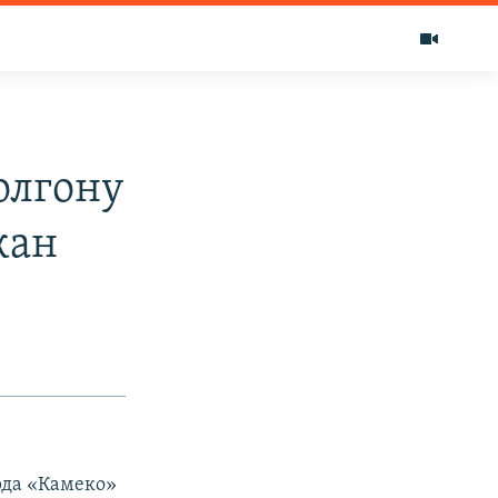
олгону
кан
рда «Камеко»