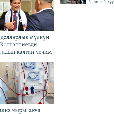
бешиги болуу
н долларлык мүлкүн
. Конгантиевди
н алып калган чечим
ализ чыры: акча