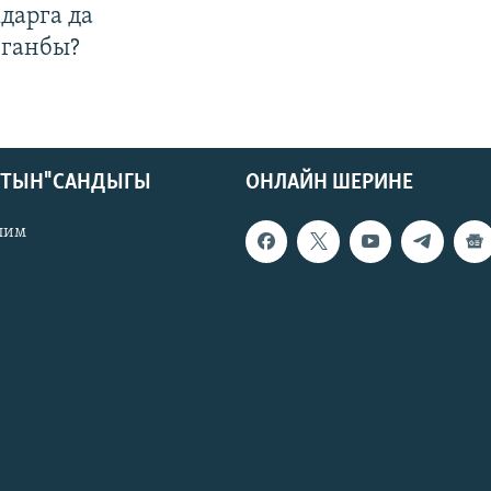
дарга да
лганбы?
КТЫН" САНДЫГЫ
ОНЛАЙН ШЕРИНЕ
лим