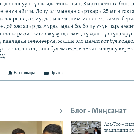
лн.дон ашуун түз пайда тапканын, Кыргызстанга башы
пөгөнүн айтты. Депутат мындан сырткары 25 миң гект
жатаарына, ал мурдагы келишим менен эч кимге бер
ондой эле азыр да мурдагыдай болбошу үчүн парламен
нча каражат кагаз жүзүндө эмес, түздөн-түз түшөөрү
ү канчадан төлөнөөрүн, жалпы эле мамлекет бул кенде
үн тактаган соң гана бул маселеге чекит коюушу кере
SM)
з
Катталыңыз
Принтер
Блог - Миңсанат
Ала-Тоо – онл
таалимдин эл