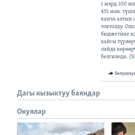
ЭЖЕ-СИҢДИЛЕР
1 млрд.100 м
451 млн. түш
АЗАТТЫК+
канча алтын 
ЫҢГАЙСЫЗ СУРООЛОР
токтолду. Ош
бюджетине ка
кайсы түрлөр
пайда көрөөр
белгиледи. (
Бөлүшүңү
Дагы кызыктуу баяндар
Окуялар