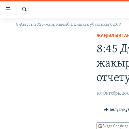
Линктер
Мазмунга
өтүңүз
Издөө
8-Август, 2026-жыл, ишемби, Бишкек убактысы 02:00
ЖАҢЫЛЫКТАР
Навигацияга
өтүңүз
ЖАҢЫЛЫКТА
КЫРГЫЗСТАН
Издөөгө
8:45 
ДҮЙНӨ
КЫРГЫЗСТАН
салыңыз
УКРАИНА
САЯСАТ
ДҮЙНӨ
жакыр
АТАЙЫН ИЛИКТӨӨ
ЭКОНОМИКА
БОРБОР АЗИЯ
отчет
ТВ ПРОГРАММАЛАР
МАДАНИЯТ
ПОДКАСТ
БҮГҮН АЗАТТЫКТА
10-Октябрь, 20
ӨЗГӨЧӨ ПИКИР
ЭКСПЕРТТЕР ТАЛДАЙТ
БИЗ ЖАНА ДҮЙНӨ
Бөлүшүңү
ДАНИСТЕ
Бизди Google'д