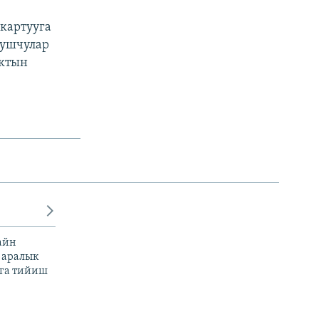
картууга
мушчулар
нктын
айн
 аралык
га тийиш