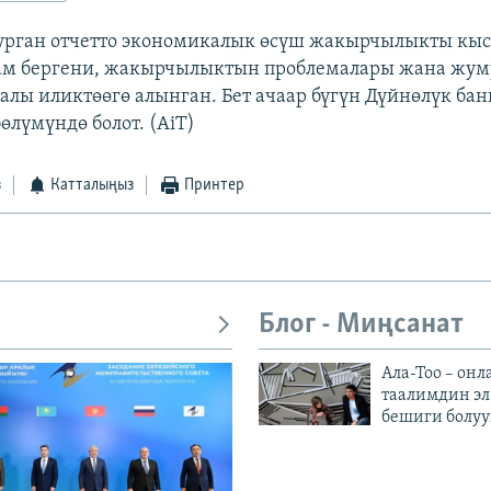
урган отчетто экономикалык өсүш жакырчылыкты кыс
ам бергени, жакырчылыктын проблемалары жана жу
алы иликтөөгө алынган. Бет ачаар бүгүн Дүйнөлүк ба
өлүмүндө болот. (AiT)
з
Катталыңыз
Принтер
Блог - Миңсанат
Ала-Тоо – онл
таалимдин эл
бешиги болуу