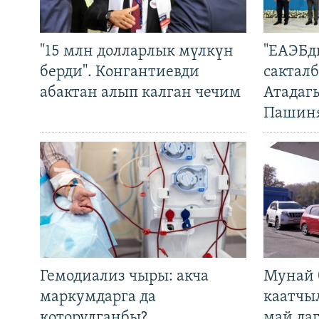
"15 млн долларлык мүлкүн
"ЕАЭБд
берди". Конгантиевди
сакталб
абактан алып калган чечим
Атадаг
Пашин
Гемодиализ чыры: акча
Мунай 
маркумдарга да
каатчы
которулганбы?
май да