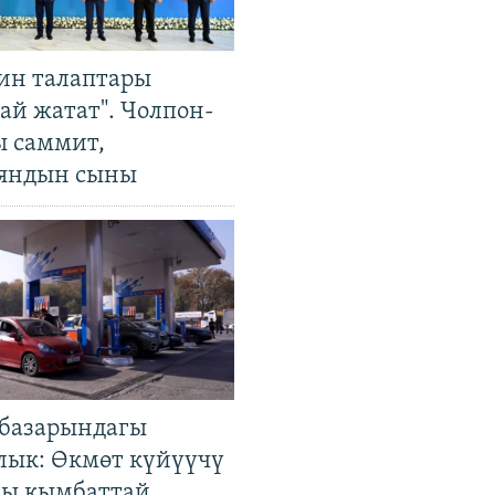
ин талаптары
ай жатат". Чолпон-
ы саммит,
яндын сыны
базарындагы
лык: Өкмөт күйүүчү
гы кымбаттай