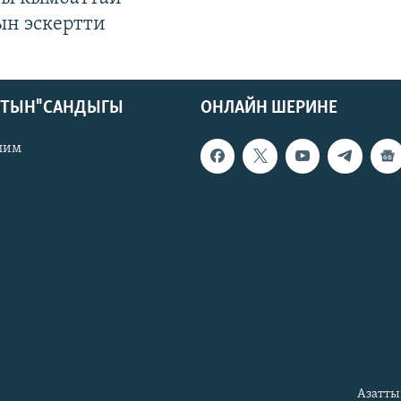
ын эскертти
КТЫН" САНДЫГЫ
ОНЛАЙН ШЕРИНЕ
лим
Азатты