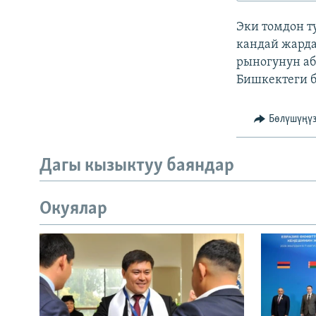
ЭЖЕ-СИҢДИЛЕР
Эки томдон т
АЗАТТЫК+
кандай жард
ЫҢГАЙСЫЗ СУРООЛОР
рыногунун аб
Бишкектеги б
Бөлүшүңү
Дагы кызыктуу баяндар
Окуялар