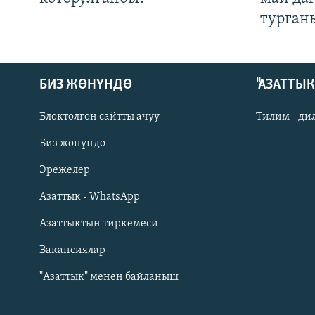
турган
БИЗ ЖӨНҮНДӨ
"АЗАТТЫ
Блоктолгон сайтты ачуу
Тилим - ди
Биз жөнүндө
Русский
Эрежелер
Азаттык - WhatsApp
ОНЛАЙН ШЕРИНЕ
Азаттыктын тиркемеси
Вакансиялар
"Азаттык" менен байланыш
ЭЕ/АРнун бардык сайттары