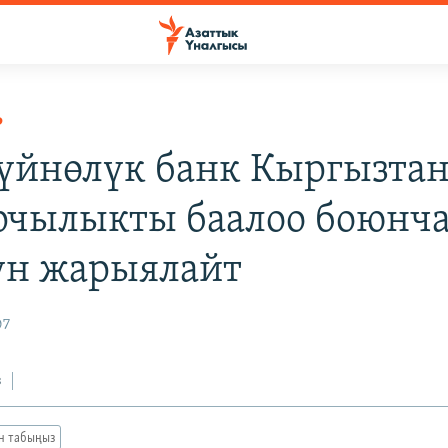
Р
Дүйнөлүк банк Кыргызта
чылыкты баалоо боюнч
ун жарыялайт
07
з
ан табыңыз