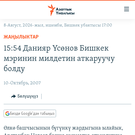
Линктер
Мазмунга
өтүңүз
8-Август, 2026-жыл, ишемби, Бишкек убактысы 17:00
Навигацияга
ЖАҢЫЛЫКТАР
өтүңүз
ЖАҢЫЛЫКТАР
КЫРГЫЗСТАН
Издөөгө
15:54 Данияр Үсөнов Бишкек
салыңыз
ДҮЙНӨ
КЫРГЫЗСТАН
мэринин милдетин аткаруучу
УКРАИНА
САЯСАТ
ДҮЙНӨ
болду
АТАЙЫН ИЛИКТӨӨ
ЭКОНОМИКА
БОРБОР АЗИЯ
10-Октябрь, 2007
ТВ ПРОГРАММАЛАР
МАДАНИЯТ
Бөлүшүңүз
ПОДКАСТ
БҮГҮН АЗАТТЫКТА
ӨЗГӨЧӨ ПИКИР
ЭКСПЕРТТЕР ТАЛДАЙТ
Бизди Google'дан табыңыз
БИЗ ЖАНА ДҮЙНӨ
Русский
Өлкө башчысынын бүгүнкү жардыгына ылайык,
ДАНИСТЕ