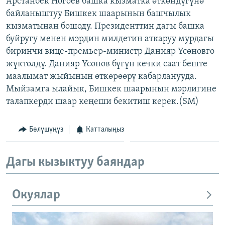
Арстанбек Ногоев башка кызматка өткөндүгүнө
ОНЛАЙН ШЕРИНЕ
ЭЖЕ-СИҢДИЛЕР
байланыштуу Бишкек шаарынын башчылык
кызматынан бошоду. Президенттин дагы башка
АЗАТТЫК+
буйругу менен мэрдин милдетин аткаруу мурдагы
ЫҢГАЙСЫЗ СУРООЛОР
биринчи вице-премьер-министр Данияр Үсөновго
жүктөлдү. Данияр Үсөнов бүгүн кечки саат беште
маалымат жыйынын өткөрөөрү кабарланууда.
ЭЕ/АРнун бардык сайттары
Мыйзамга ылайык, Бишкек шаарынын мэрлигине
талапкерди шаар кеңеши бекитиш керек.(SM)
Бөлүшүңүз
Катталыңыз
Дагы кызыктуу баяндар
Окуялар