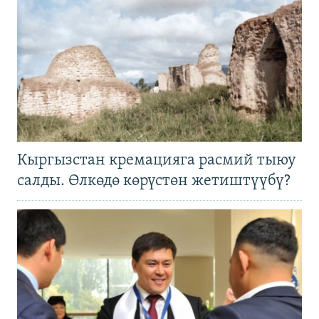
Кыргызстан кремацияга расмий тыюу
салды. Өлкөдө көрүстөн жетиштүүбү?