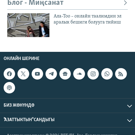
Блог - Миңсанат
Ала-Тоо – онлайн таалимдин эл
аралык бешиги болууга тийиш
ОНЛАЙН ШЕРИНЕ
БИЗ ЖӨНҮНДӨ
"АЗАТТЫКТЫН" САНДЫГЫ