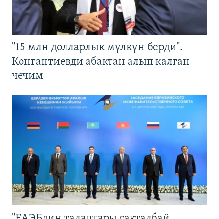
"15 млн долларлык мүлкүн берди".
Конгантиевди абактан алып калган
чечим
"ЕАЭБдин талаптары сакталбай