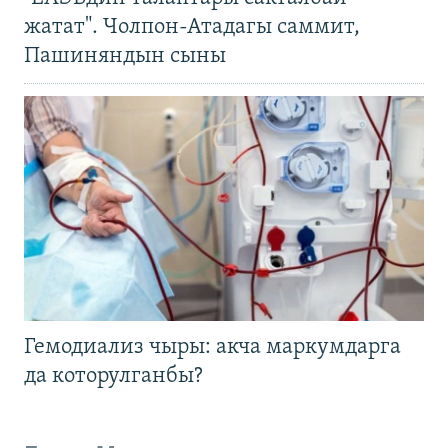
жатат". Чолпон-Атадагы саммит,
Пашиняндын сыны
Гемодиализ чыры: акча маркумдарга
да которулганбы?