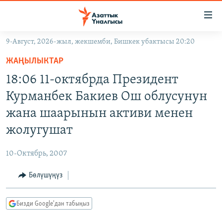
Линктер
Мазмунга
өтүңүз
9-Август, 2026-жыл, жекшемби, Бишкек убактысы 20:20
Навигацияга
ЖАҢЫЛЫКТАР
өтүңүз
ЖАҢЫЛЫКТАР
КЫРГЫЗСТАН
Издөөгө
18:06 11-октябрда Президент
салыңыз
ДҮЙНӨ
КЫРГЫЗСТАН
Курманбек Бакиев Ош облусунун
УКРАИНА
САЯСАТ
ДҮЙНӨ
жана шаарынын активи менен
АТАЙЫН ИЛИКТӨӨ
ЭКОНОМИКА
БОРБОР АЗИЯ
жолугушат
ТВ ПРОГРАММАЛАР
МАДАНИЯТ
10-Октябрь, 2007
ПОДКАСТ
БҮГҮН АЗАТТЫКТА
Бөлүшүңүз
ӨЗГӨЧӨ ПИКИР
ЭКСПЕРТТЕР ТАЛДАЙТ
БИЗ ЖАНА ДҮЙНӨ
Русский
Бизди Google'дан табыңыз
ДАНИСТЕ