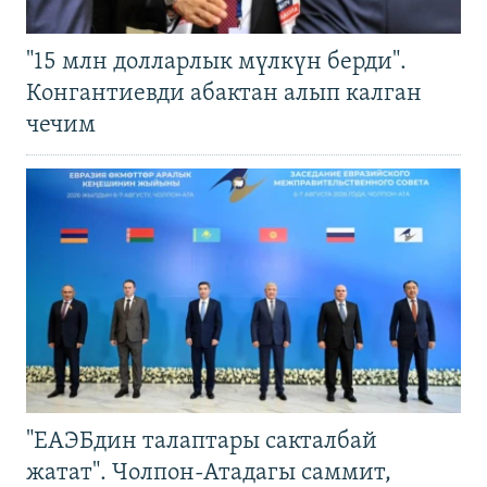
"15 млн долларлык мүлкүн берди".
Конгантиевди абактан алып калган
чечим
"ЕАЭБдин талаптары сакталбай
жатат". Чолпон-Атадагы саммит,