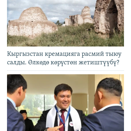
Кыргызстан кремацияга расмий тыюу
салды. Өлкөдө көрүстөн жетиштүүбү?