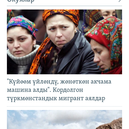
"Күйөөм үйлөндү, жөнөткөн акчама
машина алды". Кордолгон
түркмөнстандык мигрант аялдар