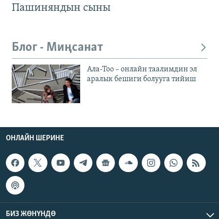
Пашиняндын сыны
Блог - Миңсанат
Ала-Тоо – онлайн таалимдин эл
аралык бешиги болууга тийиш
ОНЛАЙН ШЕРИНЕ
БИЗ ЖӨНҮНДӨ