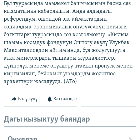
Бул туурасында мамлекет башчысынын басма сөз
ОНЛАЙН ШЕРИНЕ
ЭЖЕ-СИҢДИЛЕР
кызматынан кабарлашты. Анда алдыдагы
АЗАТТЫК+
референдум, ошондой эле аймактардын
социалдык-экономикалык өнүгүүсүнүн негизги
ЫҢГАЙСЫЗ СУРООЛОР
багыттары туурасында сөз козголмокчу. «Кылым
шамы» коомдук фондунун Оштогу өкүлү Улукбек
ЭЕ/АРнун бардык сайттары
Максыталиевдин айтымында, бул жолугушууга
атка минерлерден тышкары журналисттер,
дүйнөлүк мекеме өкүлдөрү атайын пропуск менен
киргизилип, бейөкмөт уюмдарды жолотпоо
аракеттери жасалууда. (АТо)
Бөлүшүңүз
Катталыңыз
Дагы кызыктуу баяндар
Окуялар