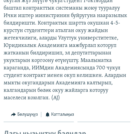
окуган жүз элүүгө чукул студент 1-октябрдан
ОНЛАЙН ШЕРИНЕ
ЭЖЕ-СИҢДИЛЕР
баштап контракттык системаны жоюу тууралуу
Ички иштер министринин буйругуна нааразылык
АЗАТТЫК+
билдиришти. Контрактык шартта окушкан 4-5-
ЫҢГАЙСЫЗ СУРООЛОР
курстун студенттери аталган окуу жайдын
жетекчилиги, аларды Улуттук универститетке,
Юридикалык Академияга мажбурлап которуп
ЭЕ/АРнун бардык сайттары
жатканын билдиришип, эл депутаттарынан
укуктарын коргоону өтүнүштү. Маалыматка
караганда, ИИМдин Академиясында 700 чукул
студент контракт менен окуп келишкен. Алардын
мыкты окугандарын Академияга калтырып,
калгандарын бөлөк окуу жайларга которуу
маселеси коюлган. (AJ)
Бөлүшүңүз
Катталыңыз