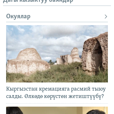
Дагы кызыктуу баяндар
Окуялар
Кыргызстан кремацияга расмий тыюу
салды. Өлкөдө көрүстөн жетиштүүбү?