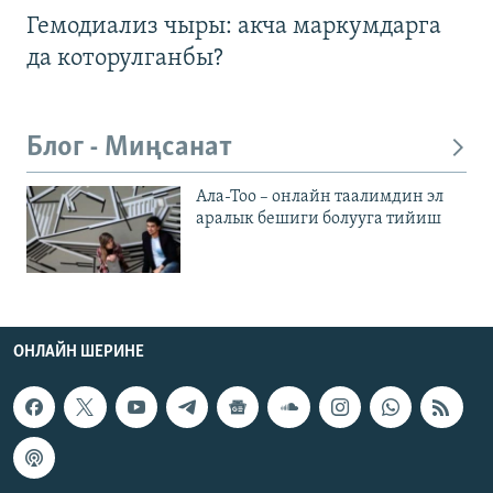
Гемодиализ чыры: акча маркумдарга
да которулганбы?
Блог - Миңсанат
Ала-Тоо – онлайн таалимдин эл
аралык бешиги болууга тийиш
ОНЛАЙН ШЕРИНЕ