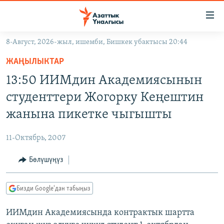
Линктер
Мазмунга
өтүңүз
8-Август, 2026-жыл, ишемби, Бишкек убактысы 20:44
Навигацияга
ЖАҢЫЛЫКТАР
өтүңүз
ЖАҢЫЛЫКТАР
КЫРГЫЗСТАН
Издөөгө
13:50 ИИМдин Академиясынын
салыңыз
ДҮЙНӨ
КЫРГЫЗСТАН
студенттери Жогорку Кеңештин
УКРАИНА
САЯСАТ
ДҮЙНӨ
жанына пикетке чыгышты
АТАЙЫН ИЛИКТӨӨ
ЭКОНОМИКА
БОРБОР АЗИЯ
11-Октябрь, 2007
ТВ ПРОГРАММАЛАР
МАДАНИЯТ
Бөлүшүңүз
ПОДКАСТ
БҮГҮН АЗАТТЫКТА
ӨЗГӨЧӨ ПИКИР
ЭКСПЕРТТЕР ТАЛДАЙТ
Бизди Google'дан табыңыз
БИЗ ЖАНА ДҮЙНӨ
Русский
ИИМдин Академиясында контрактык шартта
ДАНИСТЕ