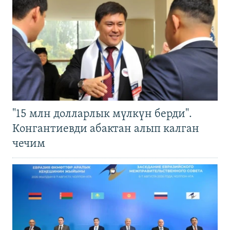
"15 млн долларлык мүлкүн берди".
Конгантиевди абактан алып калган
чечим