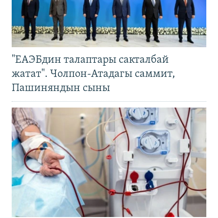
"ЕАЭБдин талаптары сакталбай
жатат". Чолпон-Атадагы саммит,
Пашиняндын сыны