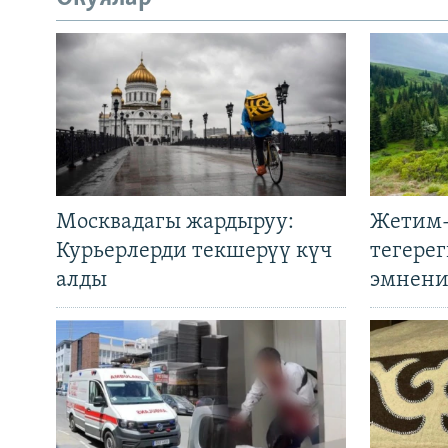
Москвадагы жардыруу:
Жетим-
Курьерлерди текшерүү күч
тегере
алды
эмнени