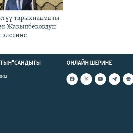
ктүү тарыхнаамачы
к Жакыпбековдун
 элесине
КТЫН" САНДЫГЫ
ОНЛАЙН ШЕРИНЕ
лим