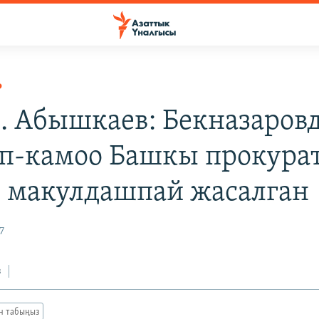
Р
 Ч. Абышкаев: Бекназаров
п-камоо Башкы прокура
 макулдашпай жасалган
7
з
ан табыңыз