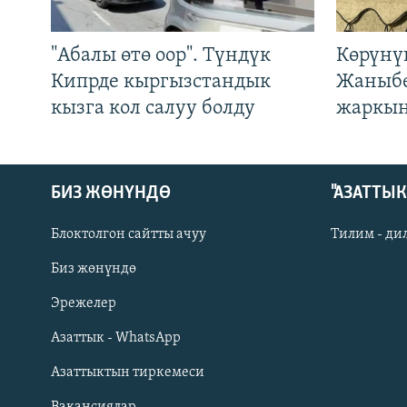
"Абалы өтө оор". Түндүк
Көрүнү
Кипрде кыргызстандык
Жаныбе
кызга кол салуу болду
жаркын
БИЗ ЖӨНҮНДӨ
"АЗАТТЫ
Блоктолгон сайтты ачуу
Тилим - ди
Биз жөнүндө
Русский
Эрежелер
Азаттык - WhatsApp
ОНЛАЙН ШЕРИНЕ
Азаттыктын тиркемеси