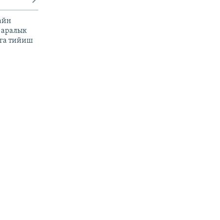
айн
 аралык
га тийиш