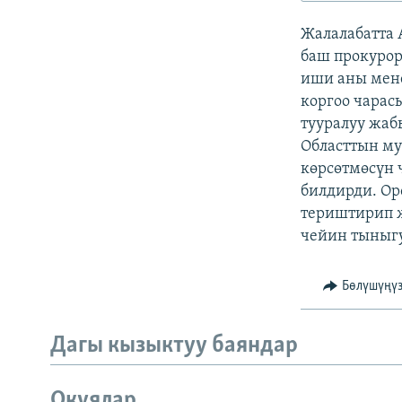
ЭЖЕ-СИҢДИЛЕР
Жалалабатта 
АЗАТТЫК+
баш прокурор
ЫҢГАЙСЫЗ СУРООЛОР
иши аны мен
коргоо чарас
тууралуу жаб
Областтын му
көрсөтмөсүн
билдирди. Ор
териштирип 
чейин тыныг
Бөлүшүңү
Дагы кызыктуу баяндар
Окуялар