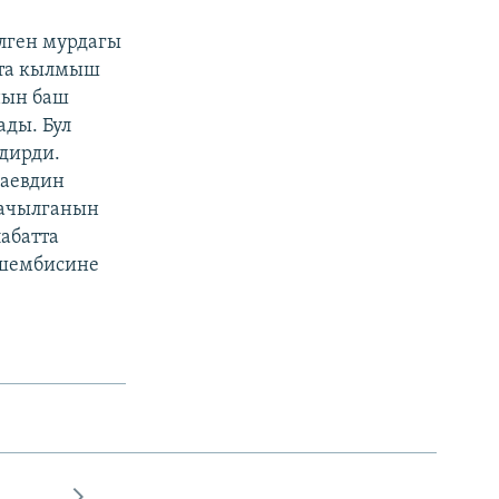
елген мурдагы
ата кылмыш
нын баш
ады. Бул
лдирди.
каевдин
 ачылганын
абатта
йшембисине