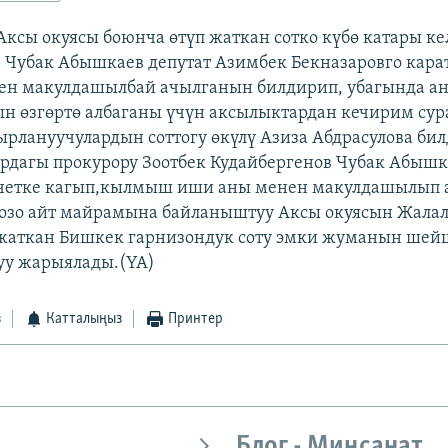
Аксы окуясы боюнча өтүп жаткан сотко күбө катары к
 Чубак Абышкаев депутат Азимбек Бекназаровго кар
ен макулдашылбай ачылганын билдирип, убагында а
ын өзгөртө албаганы үчүн аксылыктардан кечирим сур
ырлануучулардын соттогу өкүлү Азиза Абдрасулова би
рдагы прокурору Зоотбек Кудайбергенов Чубак Абыш
 четке кагып,кылмыш иши аны менен макулдашылып
озо айт майрамына байланыштуу Аксы окуясын Жалал
жаткан Бишкек гарнизондук соту эмки жуманын ше
уу жарыялады.(YA)
з
Катталыңыз
Принтер
Блог - Миңсанат