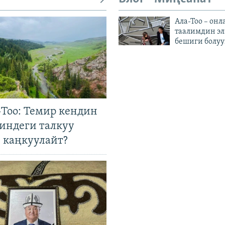
Ала-Тоо – онл
таалимдин эл
бешиги болуу
Тоо: Темир кендин
гиндеги талкуу
 каңкуулайт?