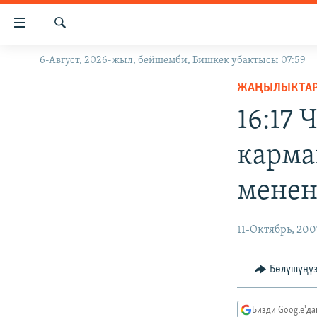
Линктер
Мазмунга
өтүңүз
Издөө
6-Август, 2026-жыл, бейшемби, Бишкек убактысы 07:59
ЖАҢЫЛЫКТАР
Навигацияга
өтүңүз
ЖАҢЫЛЫКТА
КЫРГЫЗСТАН
Издөөгө
16:17
ДҮЙНӨ
КЫРГЫЗСТАН
салыңыз
УКРАИНА
САЯСАТ
ДҮЙНӨ
карма
АТАЙЫН ИЛИКТӨӨ
ЭКОНОМИКА
БОРБОР АЗИЯ
менен
ТВ ПРОГРАММАЛАР
МАДАНИЯТ
ПОДКАСТ
БҮГҮН АЗАТТЫКТА
11-Октябрь, 200
ӨЗГӨЧӨ ПИКИР
ЭКСПЕРТТЕР ТАЛДАЙТ
БИЗ ЖАНА ДҮЙНӨ
Бөлүшүңү
ДАНИСТЕ
Бизди Google'д