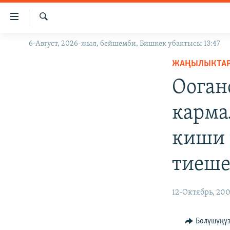
Линктер
Мазмунга
өтүңүз
Издөө
6-Август, 2026-жыл, бейшемби, Бишкек убактысы 13:47
ЖАҢЫЛЫКТАР
Навигацияга
өтүңүз
ЖАҢЫЛЫКТА
КЫРГЫЗСТАН
Издөөгө
Ооган
ДҮЙНӨ
КЫРГЫЗСТАН
салыңыз
УКРАИНА
САЯСАТ
ДҮЙНӨ
карма
АТАЙЫН ИЛИКТӨӨ
ЭКОНОМИКА
БОРБОР АЗИЯ
киши 
ТВ ПРОГРАММАЛАР
МАДАНИЯТ
ПОДКАСТ
БҮГҮН АЗАТТЫКТА
тиеше
ӨЗГӨЧӨ ПИКИР
ЭКСПЕРТТЕР ТАЛДАЙТ
12-Октябрь, 20
БИЗ ЖАНА ДҮЙНӨ
ДАНИСТЕ
Бөлүшүңү