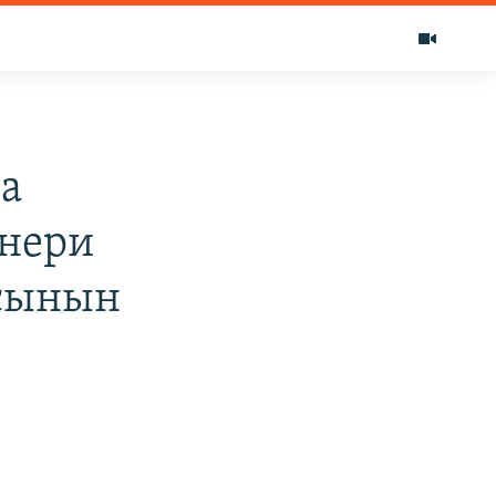
да
нери
ясынын