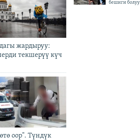
бешиги болуу
дагы жардыруу:
лерди текшерүү күч
өтө оор". Түндүк