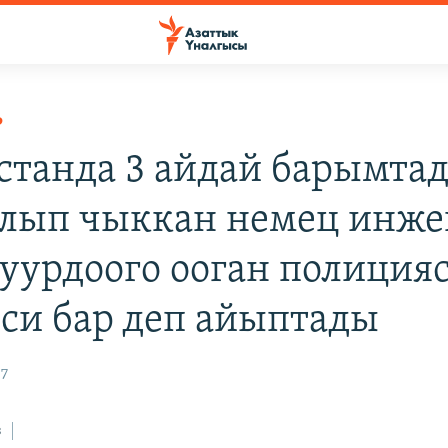
Р
станда 3 айдай барымта
лып чыккан немец инже
уурдоого ооган полици
си бар деп айыптады
07
з