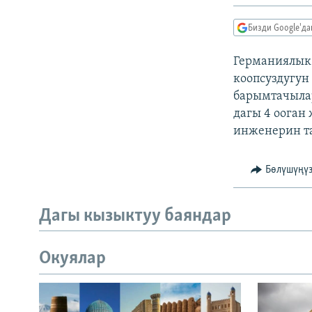
ЭЖЕ-СИҢДИЛЕР
АЗАТТЫК+
Бизди Google'д
ЫҢГАЙСЫЗ СУРООЛОР
Германиялык 
коопсуздугун
барымтачыла
дагы 4 ооган
инженерин та
Бөлүшүңү
Дагы кызыктуу баяндар
Окуялар