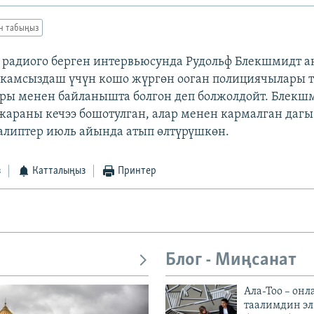
ан табыңыз
радиого берген интервьюсунда Рудольф Блекшмидт 
 камсыздаш үчүн кошо жүргөн ооган полициячылары 
ры менен байланышта болгон деп болжолдойт. Блекш
 жараны кечээ бошотулган, алар менен кармалган даг
липтер июль айында атып өлтүрүшкөн.
з
Катталыңыз
Принтер
Блог - Миңсанат
Ала-Тоо – онл
таалимдин эл