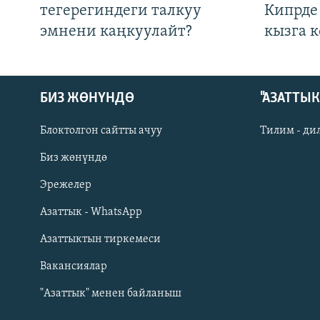
тегерегиндеги талкуу
Кипрде
эмнени каңкуулайт?
кызга к
БИЗ ЖӨНҮНДӨ
"АЗАТТЫ
Блоктолгон сайтты ачуу
Тилим - ди
Биз жөнүндө
Русский
Эрежелер
Азаттык - WhatsApp
ОНЛАЙН ШЕРИНЕ
Азаттыктын тиркемеси
Вакансиялар
"Азаттык" менен байланыш
ЭЕ/АРнун бардык сайттары