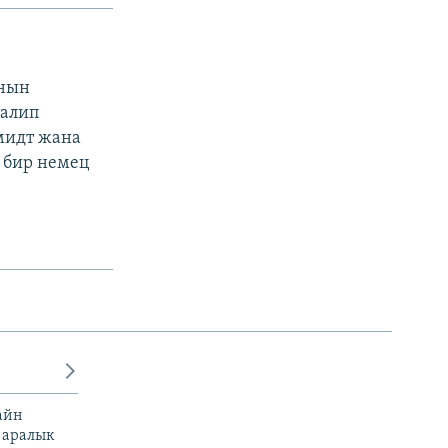
анын
талип
мидт жана
ы бир немец
айн
 аралык