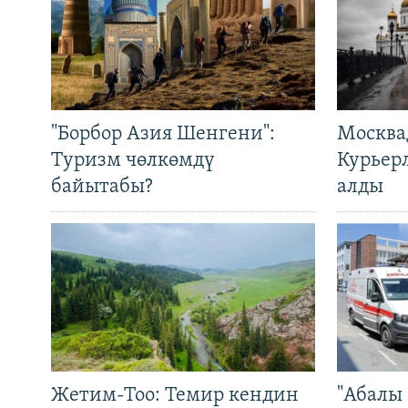
"Борбор Азия Шенгени":
Москва
Туризм чөлкөмдү
Курьер
байытабы?
алды
Жетим-Тоо: Темир кендин
"Абалы 