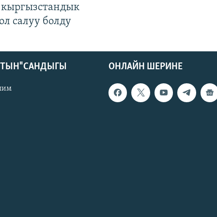
 кыргызстандык
ол салуу болду
КТЫН" САНДЫГЫ
ОНЛАЙН ШЕРИНЕ
лим