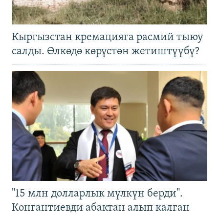
Кыргызстан кремацияга расмий тыюу
салды. Өлкөдө көрүстөн жетиштүүбү?
"15 млн долларлык мүлкүн берди".
Конгантиевди абактан алып калган