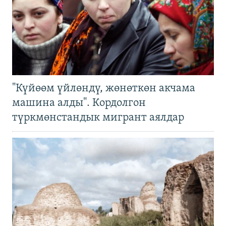
"Күйөөм үйлөндү, жөнөткөн акчама
машина алды". Кордолгон
түркмөнстандык мигрант аялдар