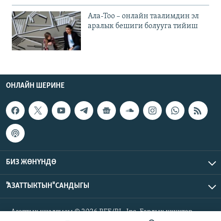
Ала-Тоо – онлайн таалимдин эл
аралык бешиги болууга тийиш
ОНЛАЙН ШЕРИНЕ
БИЗ ЖӨНҮНДӨ
"АЗАТТЫКТЫН" САНДЫГЫ
Азаттык үналгысы © 2026 RFE/RL, Inc. Бардык укуктар