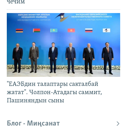
чечим
"ЕАЭБдин талаптары сакталбай
жатат". Чолпон-Атадагы саммит,
Пашиняндын сыны
Блог - Миңсанат