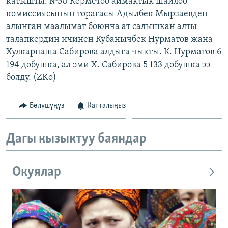
катышты. №50 Керметоо аймактык шайлоо
ОНЛАЙН ШЕРИНЕ
ЭЖЕ-СИҢДИЛЕР
комиссиясынын төрагасы Адылбек Мырзаевден
алынган маалымат боюнча ат салышкан алты
АЗАТТЫК+
талапкердин ичинен Кубанычбек Нурматов жана
ЫҢГАЙСЫЗ СУРООЛОР
Хулкарпаша Сабирова алдыга чыкты. К. Нурматов 6
194 добушка, ал эми Х. Сабирова 5 133 добушка ээ
болду. (ZKo)
ЭЕ/АРнун бардык сайттары
Бөлүшүңүз
Катталыңыз
Дагы кызыктуу баяндар
Окуялар