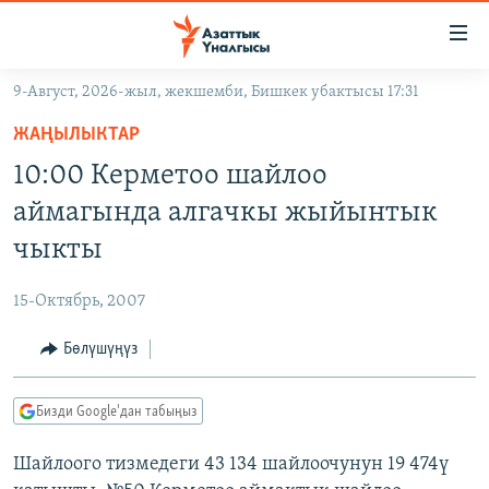
Линктер
Мазмунга
өтүңүз
9-Август, 2026-жыл, жекшемби, Бишкек убактысы 17:31
Навигацияга
ЖАҢЫЛЫКТАР
өтүңүз
ЖАҢЫЛЫКТАР
КЫРГЫЗСТАН
Издөөгө
10:00 Керметоо шайлоо
салыңыз
ДҮЙНӨ
КЫРГЫЗСТАН
аймагында алгачкы жыйынтык
УКРАИНА
САЯСАТ
ДҮЙНӨ
чыкты
АТАЙЫН ИЛИКТӨӨ
ЭКОНОМИКА
БОРБОР АЗИЯ
15-Октябрь, 2007
ТВ ПРОГРАММАЛАР
МАДАНИЯТ
Бөлүшүңүз
ПОДКАСТ
БҮГҮН АЗАТТЫКТА
ӨЗГӨЧӨ ПИКИР
ЭКСПЕРТТЕР ТАЛДАЙТ
Бизди Google'дан табыңыз
БИЗ ЖАНА ДҮЙНӨ
Русский
Шайлоого тизмедеги 43 134 шайлоочунун 19 474ү
ДАНИСТЕ