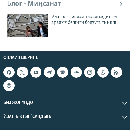
Блог - Миңсанат
Ала-Тоо – онлайн таалимдин эл
аралык бешиги болууга тийиш
ОНЛАЙН ШЕРИНЕ
БИЗ ЖӨНҮНДӨ
"АЗАТТЫКТЫН" САНДЫГЫ