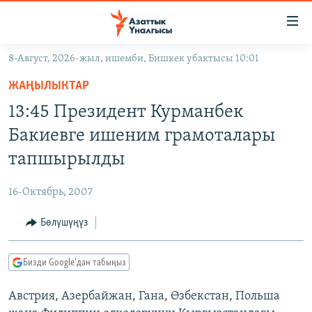
Линктер
Мазмунга
өтүңүз
8-Август, 2026-жыл, ишемби, Бишкек убактысы 10:01
Навигацияга
ЖАҢЫЛЫКТАР
өтүңүз
ЖАҢЫЛЫКТАР
КЫРГЫЗСТАН
Издөөгө
13:45 Президент Курманбек
салыңыз
ДҮЙНӨ
КЫРГЫЗСТАН
Бакиевге ишеним грамоталары
УКРАИНА
САЯСАТ
ДҮЙНӨ
тапшырылды
АТАЙЫН ИЛИКТӨӨ
ЭКОНОМИКА
БОРБОР АЗИЯ
16-Октябрь, 2007
ТВ ПРОГРАММАЛАР
МАДАНИЯТ
Бөлүшүңүз
ПОДКАСТ
БҮГҮН АЗАТТЫКТА
ӨЗГӨЧӨ ПИКИР
ЭКСПЕРТТЕР ТАЛДАЙТ
Бизди Google'дан табыңыз
БИЗ ЖАНА ДҮЙНӨ
Русский
Австрия, Азербайжан, Гана, Өзбекстан, Польша
ДАНИСТЕ