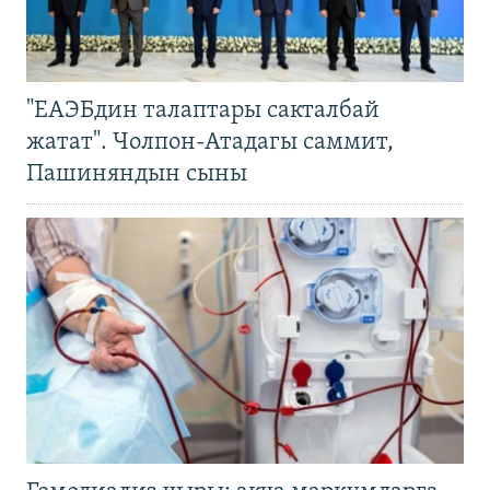
"ЕАЭБдин талаптары сакталбай
жатат". Чолпон-Атадагы саммит,
Пашиняндын сыны