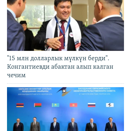
"15 млн долларлык мүлкүн берди".
Конгантиевди абактан алып калган
чечим