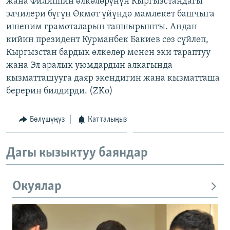
жана Филиппин өлкөлөрүнүн Кыргызстандагы
ОНЛАЙН ШЕРИНЕ
ЭЖЕ-СИҢДИЛЕР
элчилери бүгүн Өкмөт үйүндө мамлекет башчыга
ишеним грамоталарын тапшырышты. Андан
АЗАТТЫК+
кийин президент Курманбек Бакиев сөз сүйлөп,
ЫҢГАЙСЫЗ СУРООЛОР
Кыргызстан бардык өлкөлөр менен эки тараптуу
жана Эл аралык уюмдардын алкагында
кызматташууга даяр экендигин жана кызматташа
ЭЕ/АРнун бардык сайттары
берерин билдирди. (ZKo)
Бөлүшүңүз
Катталыңыз
Дагы кызыктуу баяндар
Окуялар