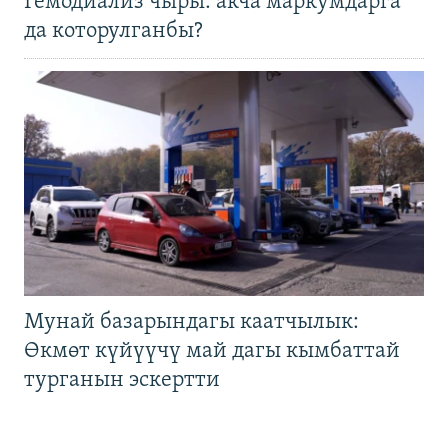
Гемодиализ чыры: акча маркумдарга
да которулганбы?
Мунай базарындагы каатчылык:
Өкмөт күйүүчү май дагы кымбаттай
турганын эскертти