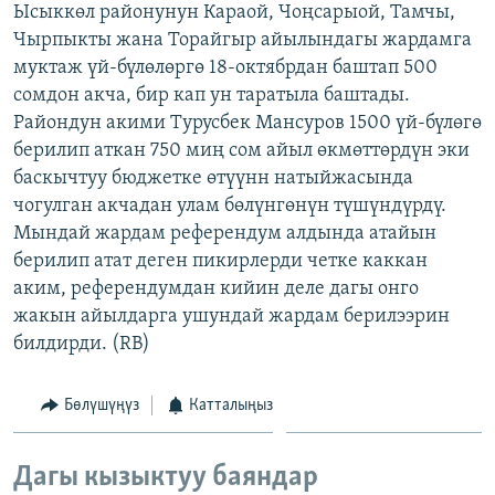
Ысыккөл районунун Караой, Чоңсарыой, Тамчы,
ОНЛАЙН ШЕРИНЕ
ЭЖЕ-СИҢДИЛЕР
Чырпыкты жана Торайгыр айылындагы жардамга
АЗАТТЫК+
муктаж үй-бүлөлөргө 18-октябрдан баштап 500
сомдон акча, бир кап ун таратыла баштады.
ЫҢГАЙСЫЗ СУРООЛОР
Райондун акими Турусбек Мансуров 1500 үй-бүлөгө
берилип аткан 750 миң сом айыл өкмөттөрдүн эки
ЭЕ/АРнун бардык сайттары
баскычтуу бюджетке өтүүнн натыйжасында
чогулган акчадан улам бөлүнгөнүн түшүндүрдү.
Мындай жардам референдум алдында атайын
берилип атат деген пикирлерди четке каккан
аким, референдумдан кийин деле дагы онго
жакын айылдарга ушундай жардам берилээрин
билдирди. (RB)
Бөлүшүңүз
Катталыңыз
Дагы кызыктуу баяндар