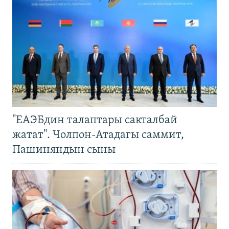
"ЕАЭБдин талаптары сакталбай
жатат". Чолпон-Атадагы саммит,
Пашиняндын сыны