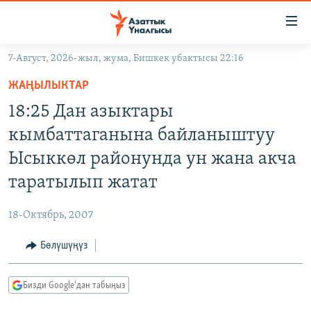
Линктер
Мазмунга
өтүңүз
7-Август, 2026-жыл, жума, Бишкек убактысы 22:16
Навигацияга
ЖАҢЫЛЫКТАР
өтүңүз
ЖАҢЫЛЫКТАР
КЫРГЫЗСТАН
Издөөгө
18:25 Дан азыктары
салыңыз
ДҮЙНӨ
КЫРГЫЗСТАН
кымбаттаганына байланыштуу
УКРАИНА
САЯСАТ
ДҮЙНӨ
Ысыккөл районунда ун жана акча
АТАЙЫН ИЛИКТӨӨ
ЭКОНОМИКА
БОРБОР АЗИЯ
таратылып жатат
ТВ ПРОГРАММАЛАР
МАДАНИЯТ
18-Октябрь, 2007
ПОДКАСТ
БҮГҮН АЗАТТЫКТА
Бөлүшүңүз
ӨЗГӨЧӨ ПИКИР
ЭКСПЕРТТЕР ТАЛДАЙТ
БИЗ ЖАНА ДҮЙНӨ
Русский
Бизди Google'дан табыңыз
ДАНИСТЕ