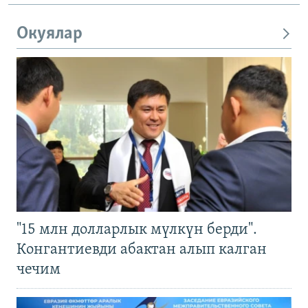
Окуялар
"15 млн долларлык мүлкүн берди".
Конгантиевди абактан алып калган
чечим