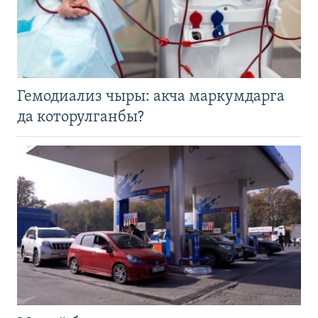
Гемодиализ чыры: акча маркумдарга
да которулганбы?