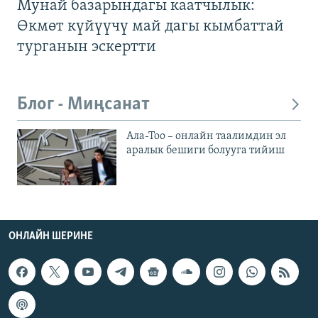
Мунай базарындагы каатчылык:
Өкмөт күйүүчү май дагы кымбаттай
турганын эскертти
Блог - Миңсанат
Ала-Тоо – онлайн таалимдин эл
аралык бешиги болууга тийиш
ОНЛАЙН ШЕРИНЕ