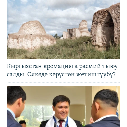
Кыргызстан кремацияга расмий тыюу
салды. Өлкөдө көрүстөн жетиштүүбү?