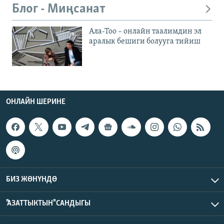
Блог - Миңсанат
Ала-Тоо – онлайн таалимдин эл
аралык бешиги болууга тийиш
ОНЛАЙН ШЕРИНЕ
БИЗ ЖӨНҮНДӨ
"АЗАТТЫКТЫН" САНДЫГЫ