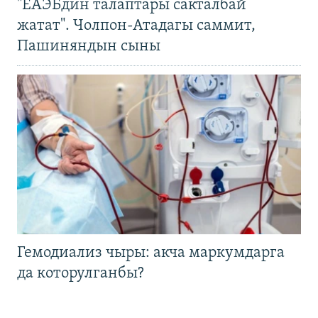
"ЕАЭБдин талаптары сакталбай
жатат". Чолпон-Атадагы саммит,
Пашиняндын сыны
Гемодиализ чыры: акча маркумдарга
да которулганбы?