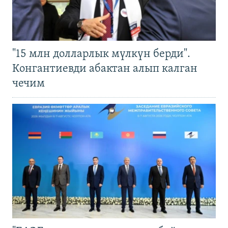
"15 млн долларлык мүлкүн берди".
Конгантиевди абактан алып калган
чечим