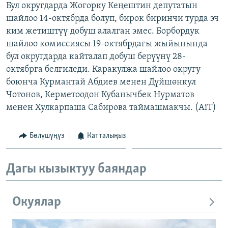
Бул округдарда Жогорку Кеңештин депутатын
ОНЛАЙН ШЕРИНЕ
ЭЖЕ-СИҢДИЛЕР
шайлоо 14-октябрда болуп, бирок биринчи турда эч
АЗАТТЫК+
ким жетиштүү добуш алалган эмес. Борбордук
шайлоо комиссиясы 19-октябрдагы жыйынында
ЫҢГАЙСЫЗ СУРООЛОР
бул округдарда кайталап добуш берүүнү 28-
октябрга белгиледи. Каракулжа шайлоо округу
ЭЕ/АРнун бардык сайттары
боюнча Курмантай Абдиев менен Дүйшөнкул
Чотонов, Керметоодон Кубанычбек Нурматов
менен Хулкарпаша Сабирова таймашмакчы. (AiT)
Бөлүшүңүз
Катталыңыз
Дагы кызыктуу баяндар
Окуялар