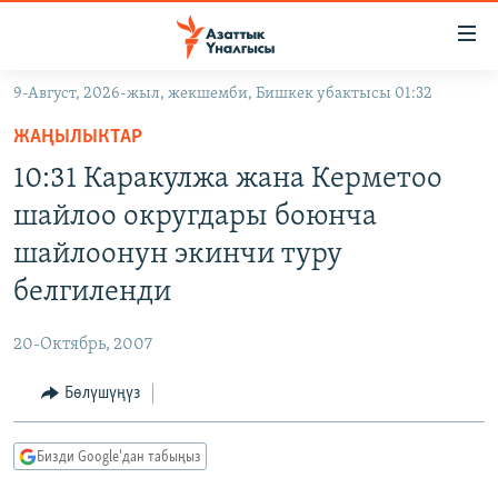
Линктер
Мазмунга
өтүңүз
9-Август, 2026-жыл, жекшемби, Бишкек убактысы 01:32
Навигацияга
ЖАҢЫЛЫКТАР
өтүңүз
ЖАҢЫЛЫКТАР
КЫРГЫЗСТАН
Издөөгө
10:31 Каракулжа жана Керметоо
салыңыз
ДҮЙНӨ
КЫРГЫЗСТАН
шайлоо округдары боюнча
УКРАИНА
САЯСАТ
ДҮЙНӨ
шайлоонун экинчи туру
АТАЙЫН ИЛИКТӨӨ
ЭКОНОМИКА
БОРБОР АЗИЯ
белгиленди
ТВ ПРОГРАММАЛАР
МАДАНИЯТ
20-Октябрь, 2007
ПОДКАСТ
БҮГҮН АЗАТТЫКТА
Бөлүшүңүз
ӨЗГӨЧӨ ПИКИР
ЭКСПЕРТТЕР ТАЛДАЙТ
БИЗ ЖАНА ДҮЙНӨ
Русский
Бизди Google'дан табыңыз
ДАНИСТЕ