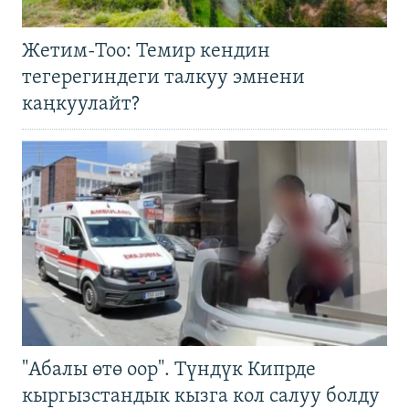
Жетим-Тоо: Темир кендин
тегерегиндеги талкуу эмнени
каңкуулайт?
"Абалы өтө оор". Түндүк Кипрде
кыргызстандык кызга кол салуу болду