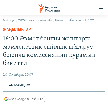
Линктер
Мазмунга
өтүңүз
6-Август, 2026-жыл, бейшемби, Бишкек убактысы 08:22
Навигацияга
ЖАҢЫЛЫКТАР
өтүңүз
ЖАҢЫЛЫКТАР
КЫРГЫЗСТАН
Издөөгө
16:00 Өкмөт башчы жаштарга
салыңыз
ДҮЙНӨ
КЫРГЫЗСТАН
мамлекеттик сыйлык ыйгаруу
УКРАИНА
САЯСАТ
ДҮЙНӨ
боюнча комиссиянын курамын
АТАЙЫН ИЛИКТӨӨ
ЭКОНОМИКА
БОРБОР АЗИЯ
бекитти
ТВ ПРОГРАММАЛАР
МАДАНИЯТ
20-Октябрь, 2007
ПОДКАСТ
БҮГҮН АЗАТТЫКТА
Бөлүшүңүз
ӨЗГӨЧӨ ПИКИР
ЭКСПЕРТТЕР ТАЛДАЙТ
БИЗ ЖАНА ДҮЙНӨ
Русский
Бизди Google'дан табыңыз
ДАНИСТЕ