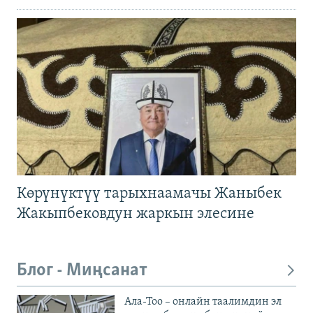
Көрүнүктүү тарыхнаамачы Жаныбек
Жакыпбековдун жаркын элесине
Блог - Миңсанат
Ала-Тоо – онлайн таалимдин эл