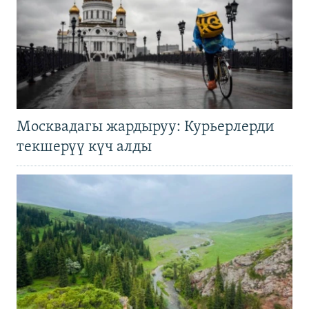
Москвадагы жардыруу: Курьерлерди
текшерүү күч алды