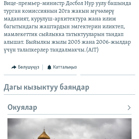
Вице-премьер-министр Досбол Нур уулу башында
ОНЛАЙН ШЕРИНЕ
ЭЖЕ-СИҢДИЛЕР
турган комиссиянын 20га жакын мүчөлөрү
АЗАТТЫК+
маданият, курулуш-архитектура жана илим
багытындагы жаштардын эмгектерин иликтеп,
ЫҢГАЙСЫЗ СУРООЛОР
мамлекеттик сыйлыкка татыктууларын тандап
алышат. Быйылкы жылы 2005 жана 2006-жылдар
ЭЕ/АРнун бардык сайттары
үчүн талапкерлер тандалмакчы.(AiT)
Бөлүшүңүз
Катталыңыз
Дагы кызыктуу баяндар
Окуялар