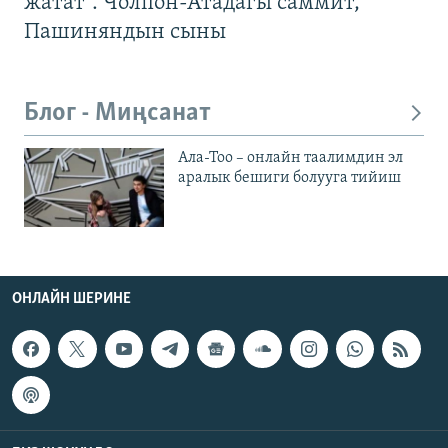
жатат". Чолпон-Атадагы саммит,
Пашиняндын сыны
Блог - Миңсанат
Ала-Тоо – онлайн таалимдин эл
аралык бешиги болууга тийиш
ОНЛАЙН ШЕРИНЕ