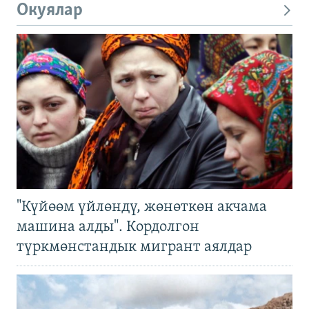
Окуялар
"Күйөөм үйлөндү, жөнөткөн акчама
машина алды". Кордолгон
түркмөнстандык мигрант аялдар