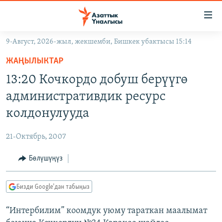
Линктер
Мазмунга
өтүңүз
9-Август, 2026-жыл, жекшемби, Бишкек убактысы 15:14
Навигацияга
ЖАҢЫЛЫКТАР
өтүңүз
ЖАҢЫЛЫКТАР
КЫРГЫЗСТАН
Издөөгө
13:20 Кочкордо добуш берүүгө
салыңыз
ДҮЙНӨ
КЫРГЫЗСТАН
административдик ресурс
УКРАИНА
САЯСАТ
ДҮЙНӨ
колдонулууда
АТАЙЫН ИЛИКТӨӨ
ЭКОНОМИКА
БОРБОР АЗИЯ
21-Октябрь, 2007
ТВ ПРОГРАММАЛАР
МАДАНИЯТ
Бөлүшүңүз
ПОДКАСТ
БҮГҮН АЗАТТЫКТА
ӨЗГӨЧӨ ПИКИР
ЭКСПЕРТТЕР ТАЛДАЙТ
Бизди Google'дан табыңыз
БИЗ ЖАНА ДҮЙНӨ
Русский
“Интербилим” коомдук уюму тараткан маалымат
ДАНИСТЕ