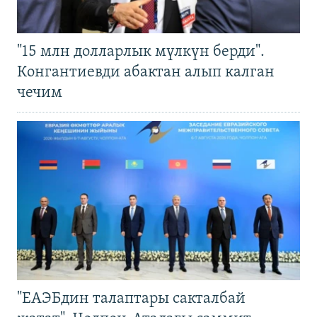
"15 млн долларлык мүлкүн берди".
Конгантиевди абактан алып калган
чечим
"ЕАЭБдин талаптары сакталбай