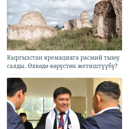
Кыргызстан кремацияга расмий тыюу
салды. Өлкөдө көрүстөн жетиштүүбү?