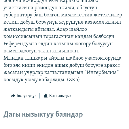
боюнча Кочкордун №34 Каракоо шайлоо
ОНЛАЙН ШЕРИНЕ
ЭЖЕ-СИҢДИЛЕР
участкасына райондун акими, облустун
губернатору баш болгон мамлекеттик жетекчилер
АЗАТТЫК+
келип, добуш берүүнүн жүрүшүнө көзөмөл кылып
ЫҢГАЙСЫЗ СУРООЛОР
жаткандыгы айтылат. Алар шайлоо
комиссиясынын төрагасынан кандай болбосун
Референдумга элдин катышы жогору болуусун
ЭЕ/АРнун бардык сайттары
камсыздоосун талап кылышкан.
Мындан тышкары айрым шайлоо участокторунда
бир эле киши экиден ашык добуш берүүгө аракет
жасаган учурлар катталгандыгын “Интербилим”
коомдук уюму кабарлады. (ZKo)
Бөлүшүңүз
Катталыңыз
Дагы кызыктуу баяндар