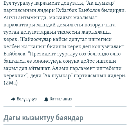
Бул тууралуу парламент депутаты, “Ак шумкар”
ОНЛАЙН ШЕРИНЕ
ЭЖЕ-СИҢДИЛЕР
партиясынын лидери Кубатбек Байболов билдирди.
АЗАТТЫК+
Анын айтымында, массалык маалымат
каражаттары мындай демилгени көтөрүп чыга
ЫҢГАЙСЫЗ СУРООЛОР
турган депутаттардын тизмесин жарыялашы
керек. Шайлоочулар кайсы депутат иштегиси
ЭЕ/АРнун бардык сайттары
келбей жатканын билиши керек деп кошумчалайт
Байболов. “Президент тууралуу сөз болгондо өлкө
башчысы өз мөөнөтүнүн соңуна дейре иштеши
зарыл деп айтышат. Ал эми парламент иштебеши
керекпи?”,-деди “Ак шумкар” партиясынын лидери.
(ZMa)
Бөлүшүңүз
Катталыңыз
Дагы кызыктуу баяндар