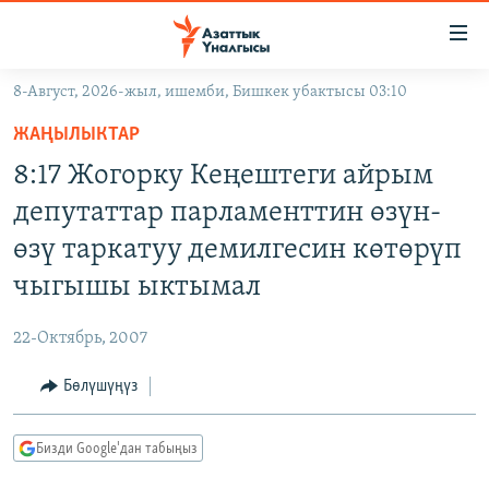
Линктер
Мазмунга
өтүңүз
8-Август, 2026-жыл, ишемби, Бишкек убактысы 03:10
Навигацияга
ЖАҢЫЛЫКТАР
өтүңүз
ЖАҢЫЛЫКТАР
КЫРГЫЗСТАН
Издөөгө
8:17 Жогорку Кеңештеги айрым
салыңыз
ДҮЙНӨ
КЫРГЫЗСТАН
депутаттар парламенттин өзүн-
УКРАИНА
САЯСАТ
ДҮЙНӨ
өзү таркатуу демилгесин көтөрүп
АТАЙЫН ИЛИКТӨӨ
ЭКОНОМИКА
БОРБОР АЗИЯ
чыгышы ыктымал
ТВ ПРОГРАММАЛАР
МАДАНИЯТ
22-Октябрь, 2007
ПОДКАСТ
БҮГҮН АЗАТТЫКТА
Бөлүшүңүз
ӨЗГӨЧӨ ПИКИР
ЭКСПЕРТТЕР ТАЛДАЙТ
БИЗ ЖАНА ДҮЙНӨ
Русский
Бизди Google'дан табыңыз
ДАНИСТЕ