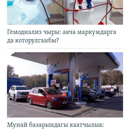
Гемодиализ чыры: акча маркумдарга
да которулганбы?
Мунай базарындагы каатчылык: