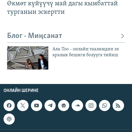
Өкмөт күйүүчү май дагы кымбаттай
турганын эскертти
Блог - Миңсанат
Ала-Тоо – онлайн таалимдин эл
аралык бешиги болууга тийиш
ОНЛАЙН ШЕРИНЕ