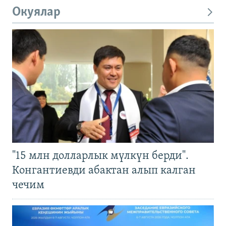
Окуялар
"15 млн долларлык мүлкүн берди".
Конгантиевди абактан алып калган
чечим