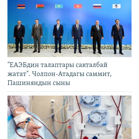
"ЕАЭБдин талаптары сакталбай
жатат". Чолпон-Атадагы саммит,
Пашиняндын сыны