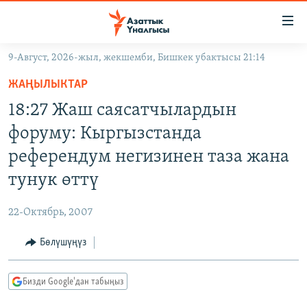
Линктер
Мазмунга
өтүңүз
9-Август, 2026-жыл, жекшемби, Бишкек убактысы 21:14
Навигацияга
ЖАҢЫЛЫКТАР
өтүңүз
ЖАҢЫЛЫКТАР
КЫРГЫЗСТАН
Издөөгө
18:27 Жаш саясатчылардын
салыңыз
ДҮЙНӨ
КЫРГЫЗСТАН
форуму: Кыргызстанда
УКРАИНА
САЯСАТ
ДҮЙНӨ
референдум негизинен таза жана
АТАЙЫН ИЛИКТӨӨ
ЭКОНОМИКА
БОРБОР АЗИЯ
тунук өттү
ТВ ПРОГРАММАЛАР
МАДАНИЯТ
22-Октябрь, 2007
ПОДКАСТ
БҮГҮН АЗАТТЫКТА
Бөлүшүңүз
ӨЗГӨЧӨ ПИКИР
ЭКСПЕРТТЕР ТАЛДАЙТ
БИЗ ЖАНА ДҮЙНӨ
Русский
Бизди Google'дан табыңыз
ДАНИСТЕ