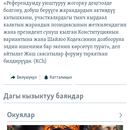
«Референдумду уюштуруу жогорку деңгээлде
ОНЛАЙН ШЕРИНЕ
ЭЖЕ-СИҢДИЛЕР
болгону, добуш берүүгө жарандардын активдүү
АЗАТТЫК+
катышканы, участкалардагы тынч кырдаал
калктын жарандык позициясынын жеткилеңдигин
ЫҢГАЙСЫЗ СУРООЛОР
жана президент сунуш кылган Конституциянын
вариантына жана Шайлоо Кодексинин долбооруна
ЭЕ/АРнун бардык сайттары
элдин ишеними бар экенин көрсөтүп турат», деп
айтылат Жаш саясатылар форуму таркаткан
билдирүүдө. (KCh)
Бөлүшүңүз
Катталыңыз
Дагы кызыктуу баяндар
Окуялар