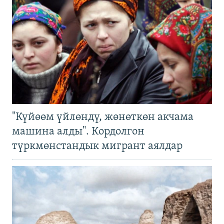
"Күйөөм үйлөндү, жөнөткөн акчама
машина алды". Кордолгон
түркмөнстандык мигрант аялдар