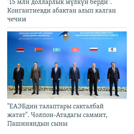
"15 млн долларлык мүлкүн берди".
Конгантиевди абактан алып калган
чечим
"ЕАЭБдин талаптары сакталбай
жатат". Чолпон-Атадагы саммит,
Пашиняндын сыны