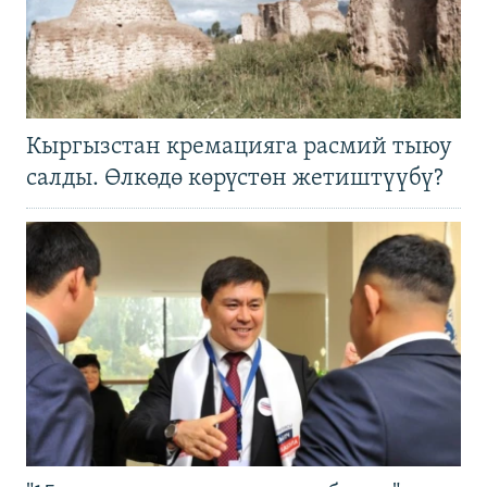
Кыргызстан кремацияга расмий тыюу
салды. Өлкөдө көрүстөн жетиштүүбү?