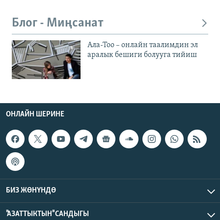
Блог - Миңсанат
Ала-Тоо – онлайн таалимдин эл
аралык бешиги болууга тийиш
ОНЛАЙН ШЕРИНЕ
БИЗ ЖӨНҮНДӨ
"АЗАТТЫКТЫН" САНДЫГЫ