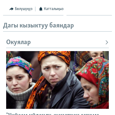
Бөлүшүңүз
Катталыңыз
Дагы кызыктуу баяндар
Окуялар