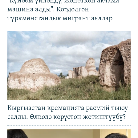
"Күйөөм үйлөндү, жөнөткөн акчама
машина алды". Кордолгон
түркмөнстандык мигрант аялдар
Кыргызстан кремацияга расмий тыюу
салды. Өлкөдө көрүстөн жетиштүүбү?