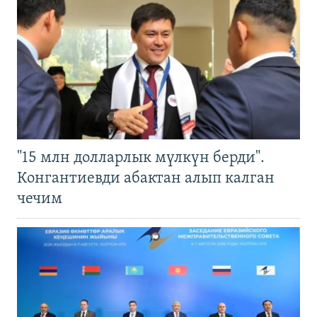
"15 млн долларлык мүлкүн берди".
Конгантиевди абактан алып калган
чечим