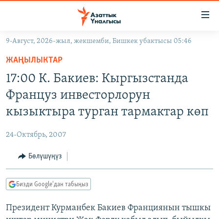
Линктер
Мазмунга
өтүңүз
9-Август, 2026-жыл, жекшемби, Бишкек убактысы 05:46
Навигацияга
ЖАҢЫЛЫКТАР
өтүңүз
ЖАҢЫЛЫКТАР
КЫРГЫЗСТАН
Издөөгө
17:00 К. Бакиев: Кыргызстанда
салыңыз
ДҮЙНӨ
КЫРГЫЗСТАН
Француз инвесторлорун
УКРАИНА
САЯСАТ
ДҮЙНӨ
кызыктыра турган тармактар көп
АТАЙЫН ИЛИКТӨӨ
ЭКОНОМИКА
БОРБОР АЗИЯ
24-Октябрь, 2007
ТВ ПРОГРАММАЛАР
МАДАНИЯТ
Бөлүшүңүз
ПОДКАСТ
БҮГҮН АЗАТТЫКТА
ӨЗГӨЧӨ ПИКИР
ЭКСПЕРТТЕР ТАЛДАЙТ
Бизди Google'дан табыңыз
БИЗ ЖАНА ДҮЙНӨ
Русский
Президент Курманбек Бакиев Франциянын тышкы
ДАНИСТЕ