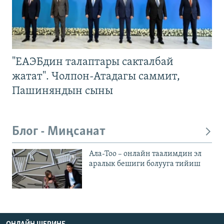
"ЕАЭБдин талаптары сакталбай
жатат". Чолпон-Атадагы саммит,
Пашиняндын сыны
Блог - Миңсанат
Ала-Тоо – онлайн таалимдин эл
аралык бешиги болууга тийиш