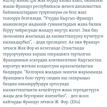
иштер министри Жак Форду кабыл алып, быйылкы
ОНЛАЙН ШЕРИНЕ
ЭЖЕ-СИҢДИЛЕР
жылы Француз республикасы менен дипломаттык
байланыштардын түзүлгөнүнө он беш жыл
АЗАТТЫК+
толоорун белгиледи. “Учурда Кыргыз-Француз
ЫҢГАЙСЫЗ СУРООЛОР
мамилелери маданий-гуманитардык жана билим
берүү чөйрөсүндө жандуу өнүгүп жатат. Эми биз
экономика жаатында да кызматташууну күчөтүүгө
ЭЕ/АРнун бардык сайттары
кызыкдарбыз”, - деди президент. Ал эми Француз
элчиси Жак Фор өз кезегинде Оганстанда
террорчулукка каршы операцияга тартылган
Франциянын аскердик континентине Кыргызстан
көрсөтүп жаткан колдоосуна ыраазычылыгын
билдирди. “Келээрки жылдын экинчи жарымында
Францияга боло турчу сиздин иш сапарыңыз
биздин өлкөлөрүбүздүн ортосунда
кызматташтыкты кеңейтүүгө жана тереңдетүүгө
жаңы дем берээрине ишенебиз”, - деп жооп
кайтарды Француз элчиси Ж. Фор. (ESu)