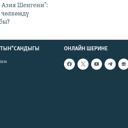
р Азия Шенгени":
 чөлкөмдү
бы?
КТЫН" САНДЫГЫ
ОНЛАЙН ШЕРИНЕ
лим