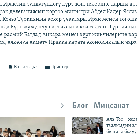
н Ирактын түндүгүндөгү күрт жикчилерине каршы ар
Ирак делегациясын коргоо министри Абдел Кадер Ясси
ө. Кечээ Түркиянын аскер учактары Ирак менен тогош
да Күрт жумушчу партиясына кол салган. Түркиянын
е расмий Багдад Анкара менен күрт жикчилерине к
а, өлкөнүн өкмөтү Иракка карата экономикалык чара
з
Катталыңыз
Принтер
Блог - Миңсанат
Ала-Тоо – онл
таалимдин эл
бешиги болуу