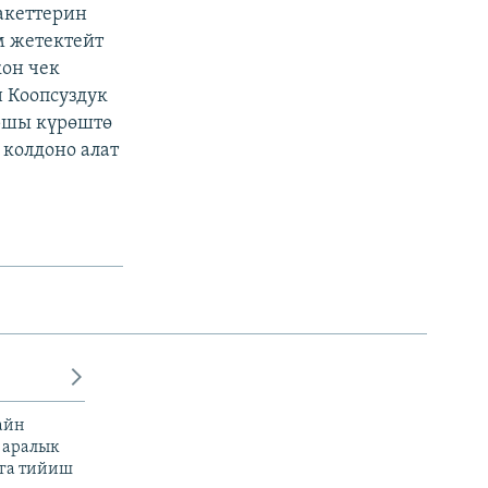
акеттерин
м жетектейт
кон чек
 Коопсуздук
аршы күрөштө
 колдоно алат
айн
 аралык
га тийиш