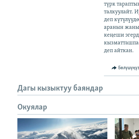
ЭЖЕ-СИҢДИЛЕР
түрк тарапты
талкуулайт. 
АЗАТТЫК+
деп күтүлүүд
ЫҢГАЙСЫЗ СУРООЛОР
аранын жанын
кеңеши эгерд
кызматташпас
деп айткан.
Бөлүшүңү
Дагы кызыктуу баяндар
Окуялар