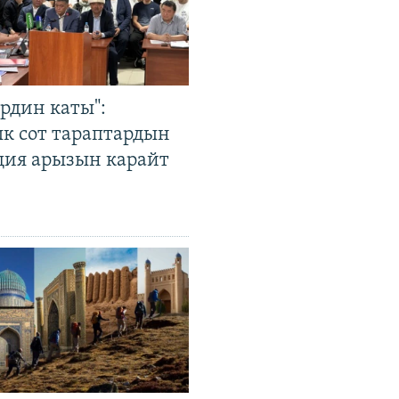
рдин каты":
к сот тараптардын
ция арызын карайт