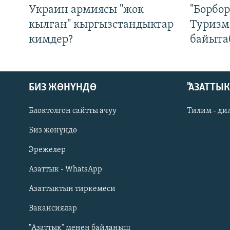
Украин армиясы "жок
"Борбо
кылган" кыргызстандыктар
Туризм
кимдер?
байыта
БИЗ ЖӨНҮНДӨ
"АЗАТТЫ
Блоктолгон сайтты ачуу
Тилим - ди
Биз жөнүндө
Русский
Эрежелер
Азаттык - WhatsApp
ОНЛАЙН ШЕРИНЕ
Азаттыктын тиркемеси
Вакансиялар
"Азаттык" менен байланыш