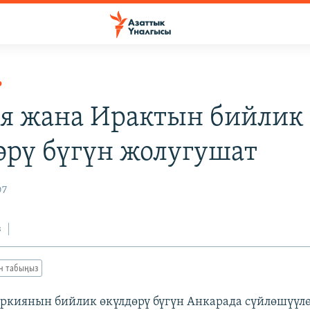
Р
я жана Ирактын бийлик
өрү бүгүн жолугушат
07
з
ан табыңыз
ркиянын бийлик өкүлдөрү бүгүн Анкарада сүйлөшүүлө