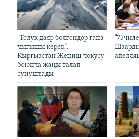
"Толук даяр болгондор гана
"75чиле
чыгышы керек".
Шаарды
Кыргызстан Жеңиш чокусу
апелля
боюнча жаңы талап
сунуштады