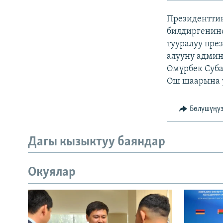
ЭЖЕ-СИҢДИЛЕР
Президентти
АЗАТТЫК+
билдиргенине
ЫҢГАЙСЫЗ СУРООЛОР
тууралуу пре
алууну админ
Өмүрбек Суба
Ош шаарына у
Бөлүшүңү
Дагы кызыктуу баяндар
Окуялар