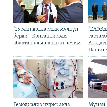
"15 млн долларлык мүлкүн
"ЕАЭБд
берди". Конгантиевди
сакталб
абактан алып калган чечим
Атадаг
Пашин
Гемодиализ чыры: акча
Мунай 