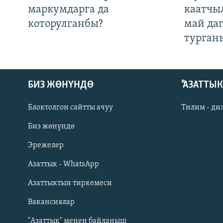
маркумдарга да
каатчы
которулганбы?
май да
турган
БИЗ ЖӨНҮНДӨ
"АЗАТТЫ
Блоктолгон сайтты ачуу
Тилим - ди
Биз жөнүндө
Русский
Эрежелер
Азаттык - WhatsApp
ОНЛАЙН ШЕРИНЕ
Азаттыктын тиркемеси
Вакансиялар
"Азаттык" менен байланыш