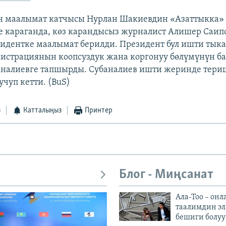
н маалымат катчысы Нурлан Шакиевдин «Азаттыкка»
 караганда, көз карандысыз журналист Алишер Саип
зидентке маалымат берилди. Президент бул ишти тыка
истрациянын коопсуздук жана коргонуу бөлүмүнүн 
налиевге тапшырды. Субаналиев ишти жеринде тери
чуп кетти. (BuS)
з
Катталыңыз
Принтер
Блог - Миңсанат
Ала-Тоо – онл
таалимдин эл
бешиги болуу