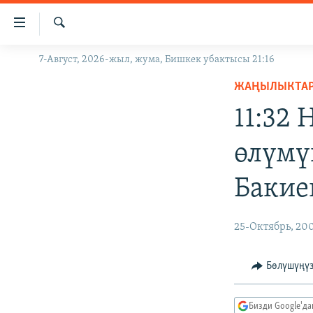
Линктер
Мазмунга
өтүңүз
Издөө
7-Август, 2026-жыл, жума, Бишкек убактысы 21:16
ЖАҢЫЛЫКТАР
Навигацияга
өтүңүз
ЖАҢЫЛЫКТА
КЫРГЫЗСТАН
Издөөгө
11:32
ДҮЙНӨ
КЫРГЫЗСТАН
салыңыз
УКРАИНА
САЯСАТ
ДҮЙНӨ
өлүмү
АТАЙЫН ИЛИКТӨӨ
ЭКОНОМИКА
БОРБОР АЗИЯ
Бакие
ТВ ПРОГРАММАЛАР
МАДАНИЯТ
ПОДКАСТ
БҮГҮН АЗАТТЫКТА
25-Октябрь, 20
ӨЗГӨЧӨ ПИКИР
ЭКСПЕРТТЕР ТАЛДАЙТ
БИЗ ЖАНА ДҮЙНӨ
Бөлүшүңү
ДАНИСТЕ
Бизди Google'д