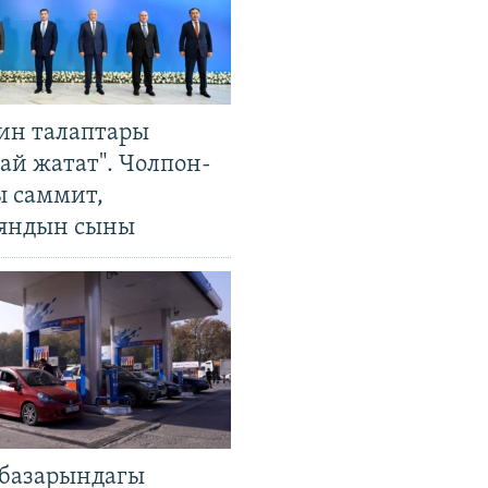
ин талаптары
ай жатат". Чолпон-
ы саммит,
яндын сыны
базарындагы