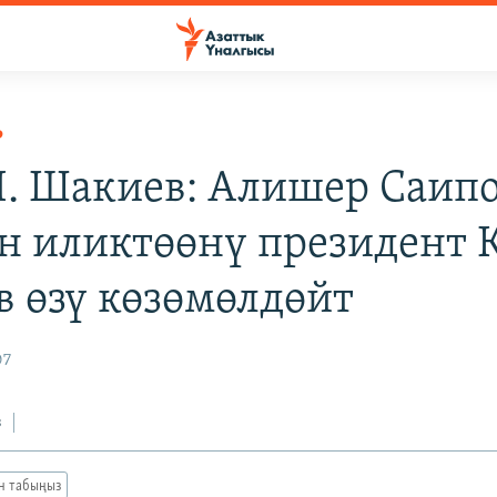
Р
 Н. Шакиев: Алишер Саип
н иликтөөнү президент К
в өзү көзөмөлдөйт
07
з
ан табыңыз