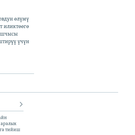
овдун өлүмү
т иликтөөгө
башчысы
штирүү үчүн
айн
 аралык
га тийиш