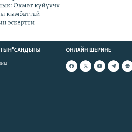
лык: Өкмөт күйүүчү
гы кымбаттай
ын эскертти
КТЫН" САНДЫГЫ
ОНЛАЙН ШЕРИНЕ
лим