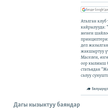
ЭЖЕ-СИҢДИЛЕР
АЗАТТЫК+
Бизди Google'д
ЫҢГАЙСЫЗ СУРООЛОР
Аталган клуб
кайрылууда: 
менен шайлоо
принциптерин
деп жазылган
жакшыртуу үч
Маселен, өзг
оор кылмыш б
статьядан “Ж
салуу сунушта
Бөлүшүңү
Дагы кызыктуу баяндар