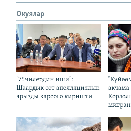
Окуялар
"75чилердин иши":
"Күйөө
Шаардык сот апелляциялык
акчама
арызды кароого киришти
Кордол
мигран