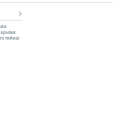
айн
 аралык
га тийиш