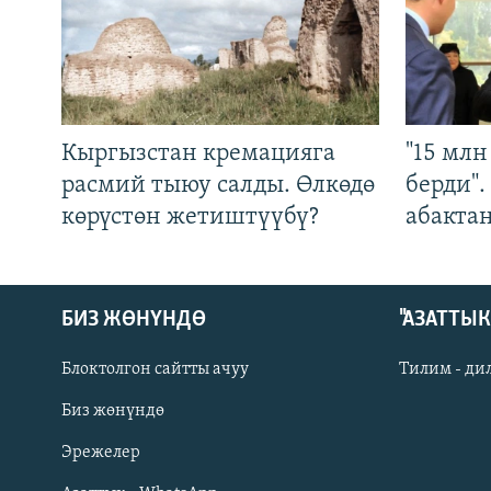
Кыргызстан кремацияга
"15 мл
расмий тыюу салды. Өлкөдө
берди"
көрүстөн жетиштүүбү?
абакта
БИЗ ЖӨНҮНДӨ
"АЗАТТЫ
Блоктолгон сайтты ачуу
Тилим - ди
Биз жөнүндө
Русский
Эрежелер