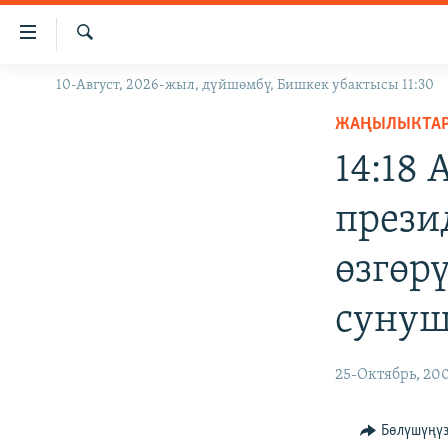
Линктер
Мазмунга
өтүңүз
Издөө
10-Август, 2026-жыл, дүйшөмбү, Бишкек убактысы 11:30
ЖАҢЫЛЫКТАР
Навигацияга
өтүңүз
ЖАҢЫЛЫКТА
КЫРГЫЗСТАН
Издөөгө
14:18
ДҮЙНӨ
КЫРГЫЗСТАН
салыңыз
УКРАИНА
САЯСАТ
ДҮЙНӨ
прези
АТАЙЫН ИЛИКТӨӨ
ЭКОНОМИКА
БОРБОР АЗИЯ
өзгөр
ТВ ПРОГРАММАЛАР
МАДАНИЯТ
ПОДКАСТ
БҮГҮН АЗАТТЫКТА
сунуш
ӨЗГӨЧӨ ПИКИР
ЭКСПЕРТТЕР ТАЛДАЙТ
25-Октябрь, 20
БИЗ ЖАНА ДҮЙНӨ
ДАНИСТЕ
Бөлүшүңү