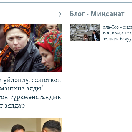
Блог - Миңсанат
Ала-Тоо – онл
таалимдин эл
бешиги болуу
м үйлөндү, жөнөткөн
 машина алды".
гон түркмөнстандык
т аялдар