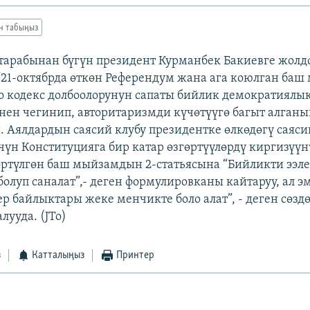
ан табыңыз
 тарабынан бүгүн президент Курманбек Бакиевге жолд
“21-октябрда өткөн Референдум жана ага коюлган баш
 кодекс долбоолорунун сапаты бийлик демократиялы
ен чегинип, авторитаризмди күчөтүүгө багыт алганын 
. Аялдардын саясий клубу президентке өлкөдөгү саяс
үн Конституцияга бир катар өзгөртүүлөрдү киргизүүн
өртүлгөн баш мыйзамдын 2-статьясына “Бийликти ээлеп
олуп саналат”,- деген формулировканы кайтаруу, ал эм
ер байлыктары жеке менчикте боло алат”, - деген сөзд
лууда. (JTo)
з
Катталыңыз
Принтер