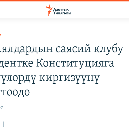
Р
 Аялдардын саясий клубу
дентке Конституцияга
үүлөрдү киргизүүнү
тоодо
07
з