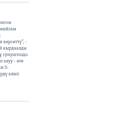
онгон
 мыйзам
к
көрсөттү”, -
ий кырдаалды
ү сунуштоодо.
 алуу - өтө
и 5-
өрдү алып