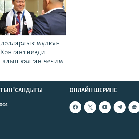
н долларлык мүлкүн
. Конгантиевди
н алып калган чечим
КТЫН" САНДЫГЫ
ОНЛАЙН ШЕРИНЕ
лим