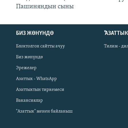
Пашиняндын сыны
БИЗ ЖӨНҮНДӨ
"АЗАТТЫ
Блоктолгон сайтты ачуу
Тилим - ди
Биз жөнүндө
Русский
Эрежелер
Азаттык - WhatsApp
ОНЛАЙН ШЕРИНЕ
Азаттыктын тиркемеси
Вакансиялар
"Азаттык" менен байланыш
ЭЕ/АРнун бардык сайттары