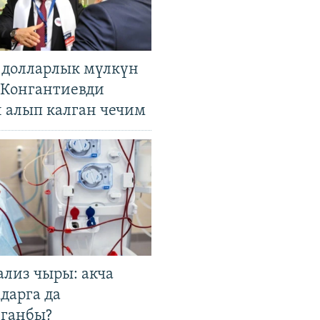
н долларлык мүлкүн
. Конгантиевди
н алып калган чечим
ализ чыры: акча
дарга да
лганбы?