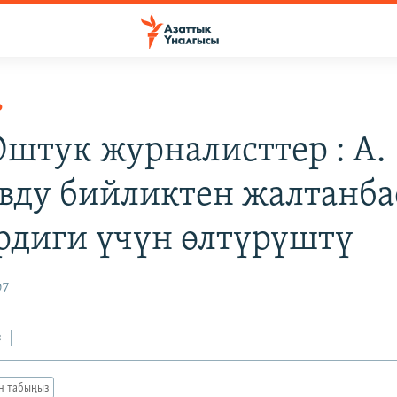
Р
 Оштук журналисттер : А.
вду бийликтен жалтанба
диги үчүн өлтүрүштү
07
з
ан табыңыз