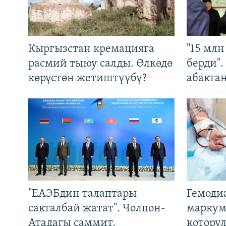
Кыргызстан кремацияга
"15 мл
расмий тыюу салды. Өлкөдө
берди"
көрүстөн жетиштүүбү?
абакта
"ЕАЭБдин талаптары
Гемоди
сакталбай жатат". Чолпон-
маркум
Атадагы саммит,
котору