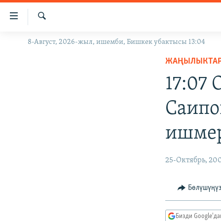
Линктер
Мазмунга
өтүңүз
Издөө
8-Август, 2026-жыл, ишемби, Бишкек убактысы 13:04
ЖАҢЫЛЫКТАР
Навигацияга
өтүңүз
ЖАҢЫЛЫКТА
КЫРГЫЗСТАН
Издөөгө
17:07
ДҮЙНӨ
КЫРГЫЗСТАН
салыңыз
УКРАИНА
САЯСАТ
ДҮЙНӨ
Саипо
АТАЙЫН ИЛИКТӨӨ
ЭКОНОМИКА
БОРБОР АЗИЯ
ишмер
ТВ ПРОГРАММАЛАР
МАДАНИЯТ
ПОДКАСТ
БҮГҮН АЗАТТЫКТА
25-Октябрь, 20
ӨЗГӨЧӨ ПИКИР
ЭКСПЕРТТЕР ТАЛДАЙТ
БИЗ ЖАНА ДҮЙНӨ
Бөлүшүңү
ДАНИСТЕ
Бизди Google'д