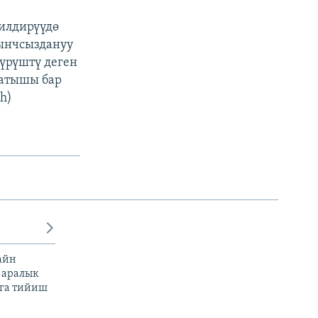
билдирүүдө
тынчсыздануу
үрүштү деген
катышы бар
h)
айн
 аралык
га тийиш