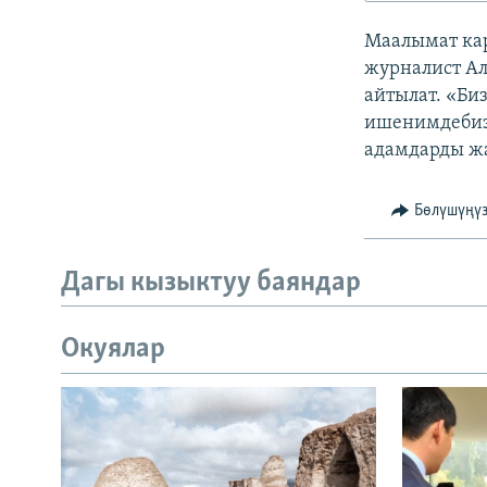
ЭЖЕ-СИҢДИЛЕР
Маалымат кар
АЗАТТЫК+
журналист Ал
ЫҢГАЙСЫЗ СУРООЛОР
айтылат. «Би
ишенимдебиз
адамдарды жа
Бөлүшүңү
Дагы кызыктуу баяндар
Окуялар